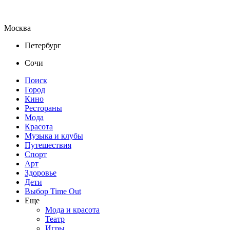
Москва
Петербург
Сочи
Поиск
Город
Кино
Рестораны
Мода
Красота
Музыка и клубы
Путешествия
Спорт
Арт
Здоровье
Дети
Выбор Time Out
Еще
Мода и красота
Театр
Игры