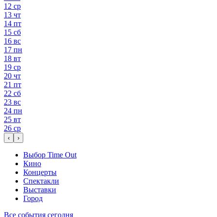
12
ср
13
чт
14
пт
15
сб
16
вс
17
пн
18
вт
19
ср
20
чт
21
пт
22
сб
23
вс
24
пн
25
вт
26
ср
‹
›
Выбор Time Out
Кино
Концерты
Спектакли
Выставки
Город
Все события сегодня