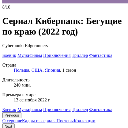
8/10
Сериал Киберпанк: Бегущие
по краю
(2022 год)
Cyberpunk: Edgerunners
Боевик
Мультфильм
Приключения
Триллер
Фантастика
Страна
Польша
,
США
,
Япония
, 1 сезон
Длительность
240 мин.
Премьера в мире
13 сентября 2022 г.
Боевик
Мультфильм
Приключения
Триллер
Фантастика
Previous
О сериале
Кадры из сериалa
Постеры
Коллекции
Next