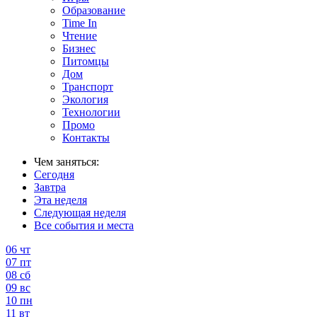
Образование
Time In
Чтение
Бизнес
Питомцы
Дом
Транспорт
Экология
Технологии
Промо
Контакты
Чем заняться:
Сегодня
Завтра
Эта неделя
Следующая неделя
Все события и места
06
чт
07
пт
08
сб
09
вс
10
пн
11
вт