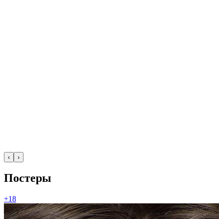
‹
›
Постеры
+18