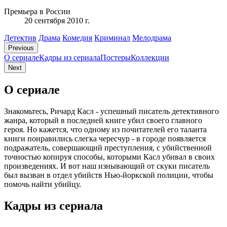
Премьера в России
20 сентября 2010 г.
Детектив
Драма
Комедия
Криминал
Мелодрама
Previous
О сериале
Кадры из сериалa
Постеры
Коллекции
Next
О сериале
Знакомьтесь, Ричард Касл - успешный писатель детективного
жанра, который в последней книге убил своего главного
героя. Но кажется, что одному из почитателей его таланта
книги понравились слегка чересчур - в городе появляется
подражатель, совершающий преступления, с убийственной
точностью копируя способы, которыми Касл убивал в своих
произведениях. И вот наш изнывающий от скуки писатель
был вызван в отдел убийств Нью-йоркской полиции, чтобы
помочь найти убийцу.
Кадры из сериалa