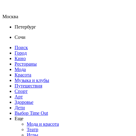
Москва
Петербург
Сочи
Поиск
Город
Кино
Рестораны
Мода
Красота
Музыка и клубы
Путешествия
Спорт
Арт
Здоровье
Дети
Выбор Time Out
Еще
Мода и красота
Театр
Игры