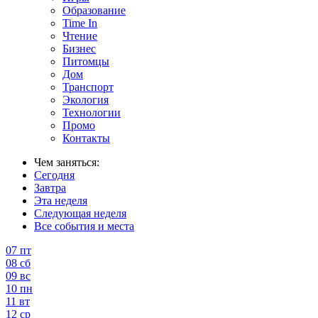
Образование
Time In
Чтение
Бизнес
Питомцы
Дом
Транспорт
Экология
Технологии
Промо
Контакты
Чем заняться:
Сегодня
Завтра
Эта неделя
Следующая неделя
Все события и места
07
пт
08
сб
09
вс
10
пн
11
вт
12
ср