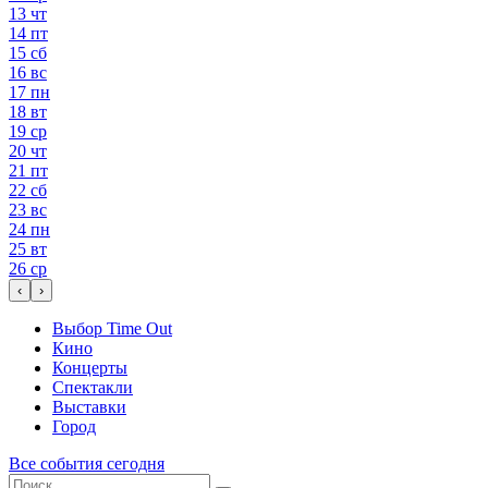
13
чт
14
пт
15
сб
16
вс
17
пн
18
вт
19
ср
20
чт
21
пт
22
сб
23
вс
24
пн
25
вт
26
ср
‹
›
Выбор Time Out
Кино
Концерты
Спектакли
Выставки
Город
Все события сегодня