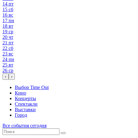
14
пт
15
сб
16
вс
17
пн
18
вт
19
ср
20
чт
21
пт
22
сб
23
вс
24
пн
25
вт
26
ср
‹
›
Выбор Time Out
Кино
Концерты
Спектакли
Выставки
Город
Все события сегодня