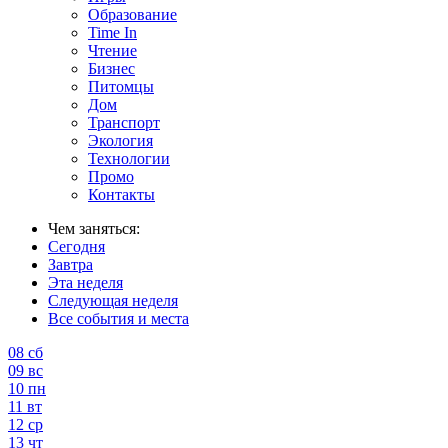
Образование
Time In
Чтение
Бизнес
Питомцы
Дом
Транспорт
Экология
Технологии
Промо
Контакты
Чем заняться:
Сегодня
Завтра
Эта неделя
Следующая неделя
Все события и места
08
сб
09
вс
10
пн
11
вт
12
ср
13
чт