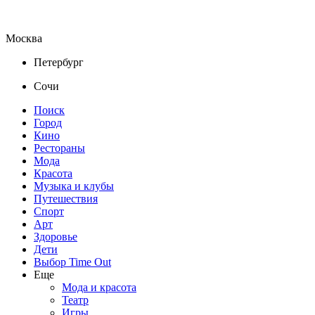
Москва
Петербург
Сочи
Поиск
Город
Кино
Рестораны
Мода
Красота
Музыка и клубы
Путешествия
Спорт
Арт
Здоровье
Дети
Выбор Time Out
Еще
Мода и красота
Театр
Игры