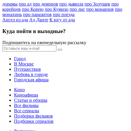
дорамы
про ад
про демонов
про дьявола
про Золушек
про
корейцев
про Корею
про Кумихо
про лис
про монархов
про
монахинь
про паразитов
про поезда
Ангел из ада
Ад Данте
К югу от ада
Куда пойти в выходные?
Подпишитесь на еженедельную рассылку
Город
В Москве
Путешествия
Любовь в городе
Городская афиша
Кино
Киноафиша
Статьи и обзоры
Все фильмы
Все сериалы
Подборки фильмов
Подборки сериалов