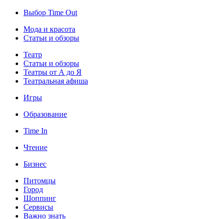
Выбор Time Out
Мода и красота
Статьи и обзоры
Театр
Статьи и обзоры
Театры от А до Я
Театральная афиша
Игры
Образование
Time In
Чтение
Бизнес
Питомцы
Город
Шоппинг
Сервисы
Важно знать