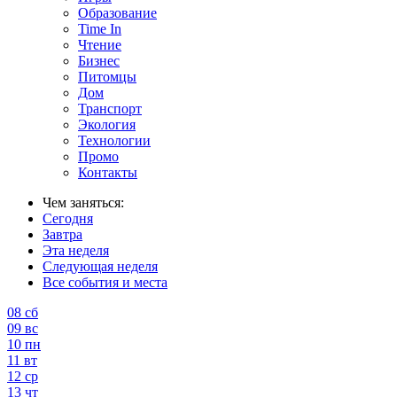
Образование
Time In
Чтение
Бизнес
Питомцы
Дом
Транспорт
Экология
Технологии
Промо
Контакты
Чем заняться:
Сегодня
Завтра
Эта неделя
Следующая неделя
Все события и места
08
сб
09
вс
10
пн
11
вт
12
ср
13
чт