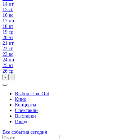
14
пт
15
сб
16
вс
17
пн
18
вт
19
ср
20
чт
21
пт
22
сб
23
вс
24
пн
25
вт
26
ср
‹
›
Выбор Time Out
Кино
Концерты
Спектакли
Выставки
Город
Все события сегодня