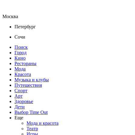
Москва
Петербург
Сочи
Поиск
Город
Кино
Рестораны
Мода
Красота
Музыка и клубы
Путешествия
Спорт
Арт
Здоровье
Дети
Выбор Time Out
Еще
Мода и красота
Театр
Игры