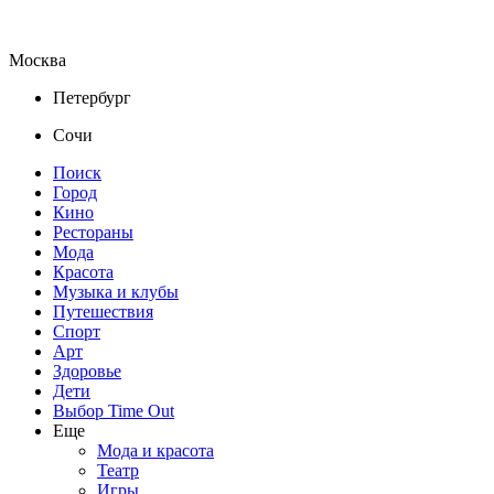
Москва
Петербург
Сочи
Поиск
Город
Кино
Рестораны
Мода
Красота
Музыка и клубы
Путешествия
Спорт
Арт
Здоровье
Дети
Выбор Time Out
Еще
Мода и красота
Театр
Игры