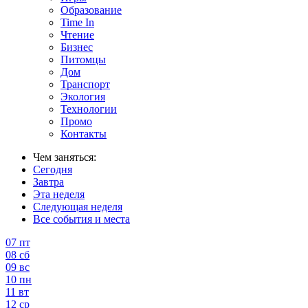
Образование
Time In
Чтение
Бизнес
Питомцы
Дом
Транспорт
Экология
Технологии
Промо
Контакты
Чем заняться:
Сегодня
Завтра
Эта неделя
Следующая неделя
Все события и места
07
пт
08
сб
09
вс
10
пн
11
вт
12
ср