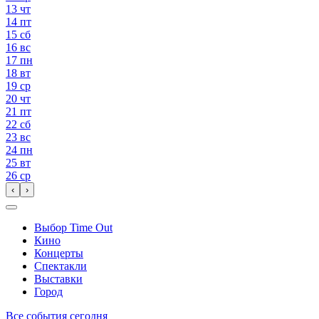
13
чт
14
пт
15
сб
16
вс
17
пн
18
вт
19
ср
20
чт
21
пт
22
сб
23
вс
24
пн
25
вт
26
ср
‹
›
Выбор Time Out
Кино
Концерты
Спектакли
Выставки
Город
Все события сегодня