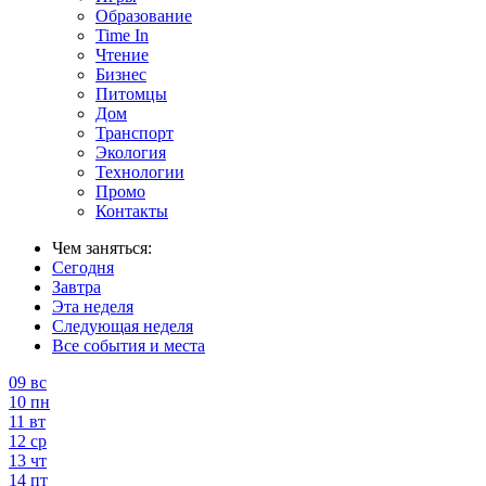
Образование
Time In
Чтение
Бизнес
Питомцы
Дом
Транспорт
Экология
Технологии
Промо
Контакты
Чем заняться:
Сегодня
Завтра
Эта неделя
Следующая неделя
Все события и места
09
вс
10
пн
11
вт
12
ср
13
чт
14
пт