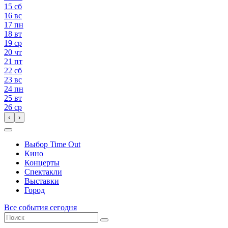
15
сб
16
вс
17
пн
18
вт
19
ср
20
чт
21
пт
22
сб
23
вс
24
пн
25
вт
26
ср
‹
›
Выбор Time Out
Кино
Концерты
Спектакли
Выставки
Город
Все события сегодня