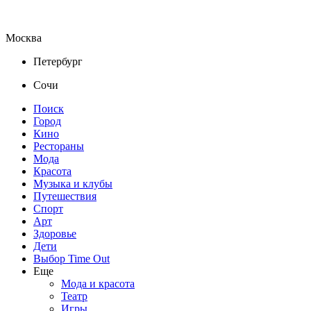
Москва
Петербург
Сочи
Поиск
Город
Кино
Рестораны
Мода
Красота
Музыка и клубы
Путешествия
Спорт
Арт
Здоровье
Дети
Выбор Time Out
Еще
Мода и красота
Театр
Игры