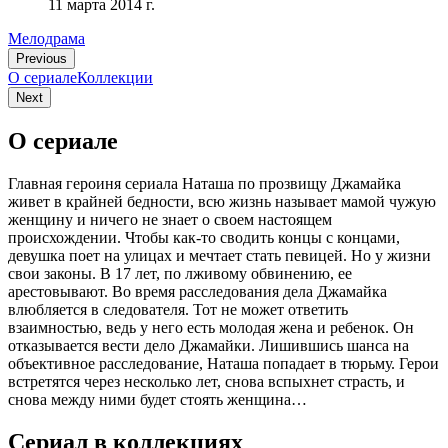
11 марта 2014 г.
Мелодрама
Previous
О сериале
Коллекции
Next
О сериале
Главная героиня сериала Наташа по прозвищу Джамайка
живет в крайней бедности, всю жизнь называет мамой чужую
женщину и ничего не знает о своем настоящем
происхождении. Чтобы как-то сводить концы с концами,
девушка поет на улицах и мечтает стать певицей. Но у жизни
свои законы. В 17 лет, по лживому обвинению, ее
арестовывают. Во время расследования дела Джамайка
влюбляется в следователя. Тот не может ответить
взаимностью, ведь у него есть молодая жена и ребенок. Он
отказывается вести дело Джамайки. Лишившись шанса на
объективное расследование, Наташа попадает в тюрьму. Герои
встретятся через несколько лет, снова вспыхнет страсть, и
снова между ними будет стоять женщина…
Сериал в коллекциях