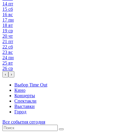
14
пт
15
сб
16
вс
17
пн
18
вт
19
ср
20
чт
21
пт
22
сб
23
вс
24
пн
25
вт
26
ср
‹
›
Выбор Time Out
Кино
Концерты
Спектакли
Выставки
Город
Все события сегодня