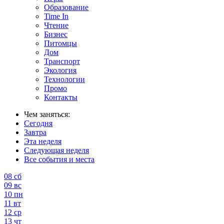
Образование
Time In
Чтение
Бизнес
Питомцы
Дом
Транспорт
Экология
Технологии
Промо
Контакты
Чем заняться:
Сегодня
Завтра
Эта неделя
Следующая неделя
Все события и места
08
сб
09
вс
10
пн
11
вт
12
ср
13
чт