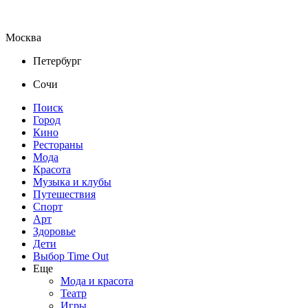
Москва
Петербург
Сочи
Поиск
Город
Кино
Рестораны
Мода
Красота
Музыка и клубы
Путешествия
Спорт
Арт
Здоровье
Дети
Выбор Time Out
Еще
Мода и красота
Театр
Игры