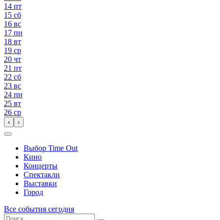
14
пт
15
сб
16
вс
17
пн
18
вт
19
ср
20
чт
21
пт
22
сб
23
вс
24
пн
25
вт
26
ср
‹
›
Выбор Time Out
Кино
Концерты
Спектакли
Выставки
Город
Все события сегодня