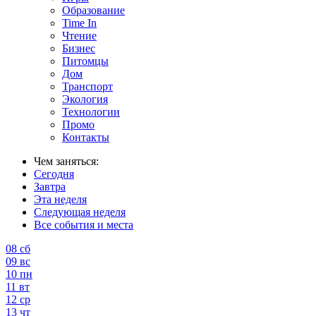
Образование
Time In
Чтение
Бизнес
Питомцы
Дом
Транспорт
Экология
Технологии
Промо
Контакты
Чем заняться:
Сегодня
Завтра
Эта неделя
Следующая неделя
Все события и места
08
сб
09
вс
10
пн
11
вт
12
ср
13
чт