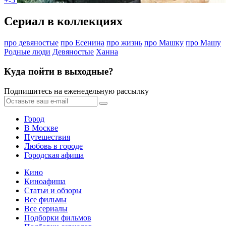
+-5
Сериал в коллекциях
про девяностые
про Есенина
про жизнь
про Машку
про Машу
Родные люди
Девяностые
Ханна
Куда пойти в выходные?
Подпишитесь на еженедельную рассылку
Город
В Москве
Путешествия
Любовь в городе
Городская афиша
Кино
Киноафиша
Статьи и обзоры
Все фильмы
Все сериалы
Подборки фильмов