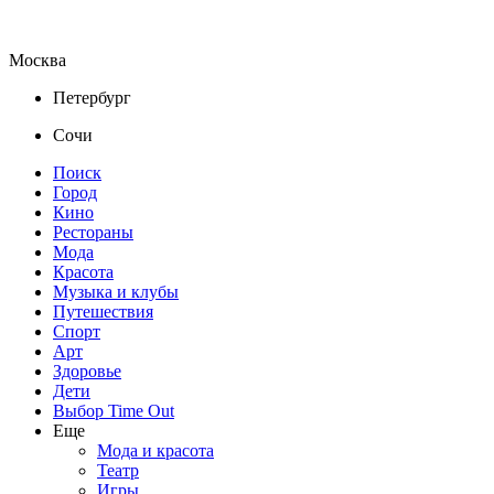
Москва
Петербург
Сочи
Поиск
Город
Кино
Рестораны
Мода
Красота
Музыка и клубы
Путешествия
Спорт
Арт
Здоровье
Дети
Выбор Time Out
Еще
Мода и красота
Театр
Игры