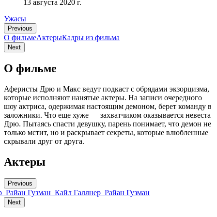
13 августа 2020 г.
Ужасы
Previous
О фильме
Актеры
Кадры из фильмa
Next
О фильме
Аферисты Дрю и Макс ведут подкаст с обрядами экзорцизма,
которые исполняют нанятые актеры. На записи очередного
шоу актриса, одержимая настоящим демоном, берет команду в
заложники. Что еще хуже — захватчиком оказывается невеста
Дрю. Пытаясь спасти девушку, парень понимает, что демон не
только мстит, но и раскрывает секреты, которые влюбленные
скрывали друг от друга.
Актеры
Previous
р
Райан Гузман
Кайл Галлнер
Райан Гузман
Next