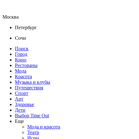
Москва
Петербург
Сочи
Поиск
Город
Кино
Рестораны
Мода
Красота
Музыка и клубы
Путешествия
Спорт
Арт
Здоровье
Дети
Выбор Time Out
Еще
Мода и красота
Театр
Игры