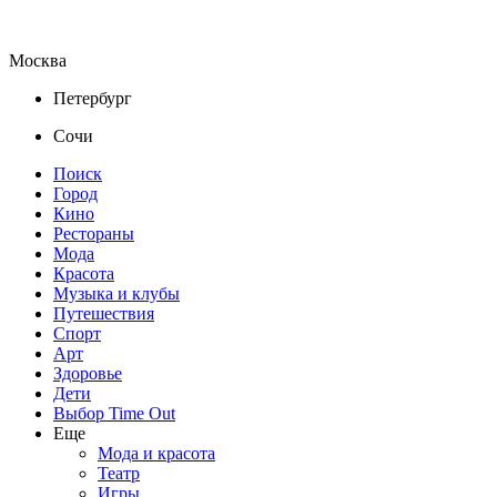
Москва
Петербург
Сочи
Поиск
Город
Кино
Рестораны
Мода
Красота
Музыка и клубы
Путешествия
Спорт
Арт
Здоровье
Дети
Выбор Time Out
Еще
Мода и красота
Театр
Игры