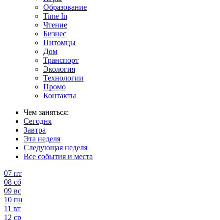
Образование
Time In
Чтение
Бизнес
Питомцы
Дом
Транспорт
Экология
Технологии
Промо
Контакты
Чем заняться:
Сегодня
Завтра
Эта неделя
Следующая неделя
Все события и места
07
пт
08
сб
09
вс
10
пн
11
вт
12
ср