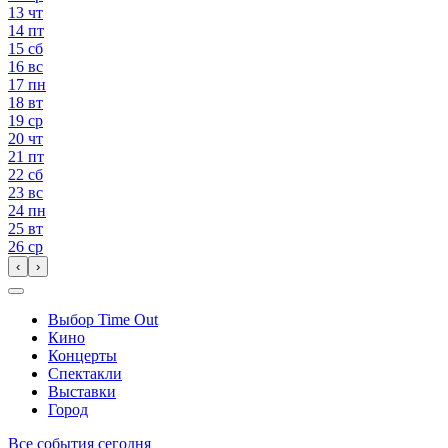
13
чт
14
пт
15
сб
16
вс
17
пн
18
вт
19
ср
20
чт
21
пт
22
сб
23
вс
24
пн
25
вт
26
ср
‹
›
Выбор Time Out
Кино
Концерты
Спектакли
Выставки
Город
Все события сегодня