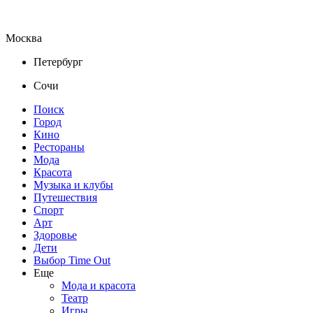
Москва
Петербург
Сочи
Поиск
Город
Кино
Рестораны
Мода
Красота
Музыка и клубы
Путешествия
Спорт
Арт
Здоровье
Дети
Выбор Time Out
Еще
Мода и красота
Театр
Игры