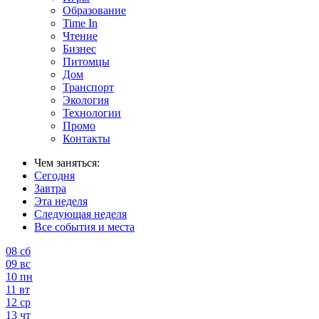
Образование
Time In
Чтение
Бизнес
Питомцы
Дом
Транспорт
Экология
Технологии
Промо
Контакты
Чем заняться:
Сегодня
Завтра
Эта неделя
Следующая неделя
Все события и места
08
сб
09
вс
10
пн
11
вт
12
ср
13
чт