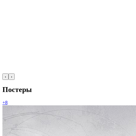
‹
›
Постеры
+8