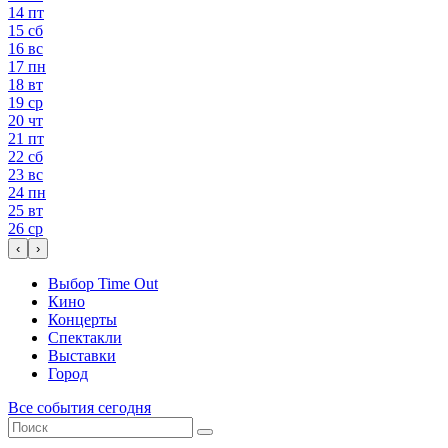
14
пт
15
сб
16
вс
17
пн
18
вт
19
ср
20
чт
21
пт
22
сб
23
вс
24
пн
25
вт
26
ср
‹
›
Выбор Time Out
Кино
Концерты
Спектакли
Выставки
Город
Все события сегодня