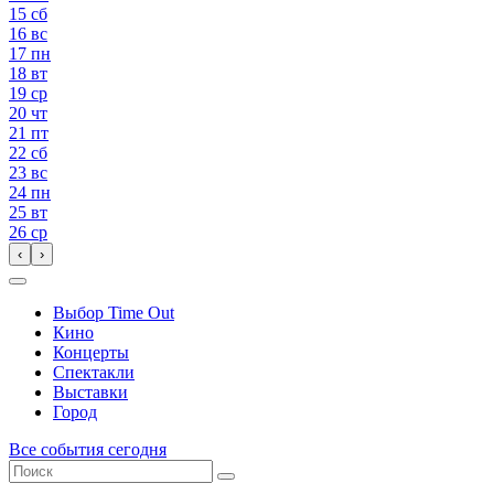
15
сб
16
вс
17
пн
18
вт
19
ср
20
чт
21
пт
22
сб
23
вс
24
пн
25
вт
26
ср
‹
›
Выбор Time Out
Кино
Концерты
Спектакли
Выставки
Город
Все события сегодня