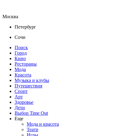
Москва
Петербург
Сочи
Поиск
Город
Кино
Рестораны
Мода
Красота
Музыка и клубы
Путешествия
Спорт
Арт
Здоровье
Дети
Выбор Time Out
Еще
Мода и красота
Театр
Игры