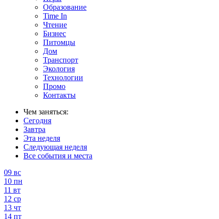
Образование
Time In
Чтение
Бизнес
Питомцы
Дом
Транспорт
Экология
Технологии
Промо
Контакты
Чем заняться:
Сегодня
Завтра
Эта неделя
Следующая неделя
Все события и места
09
вс
10
пн
11
вт
12
ср
13
чт
14
пт