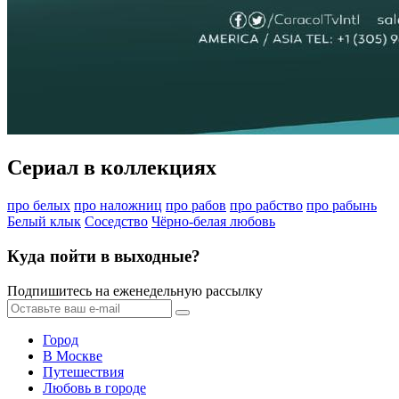
Сериал в коллекциях
про белых
про наложниц
про рабов
про рабство
про рабынь
Белый клык
Соседство
Чёрно-белая любовь
Куда пойти в выходные?
Подпишитесь на еженедельную рассылку
Город
В Москве
Путешествия
Любовь в городе