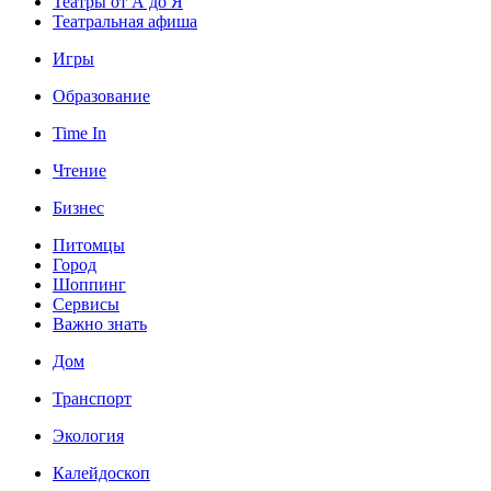
Театры от А до Я
Театральная афиша
Игры
Образование
Time In
Чтение
Бизнес
Питомцы
Город
Шоппинг
Сервисы
Важно знать
Дом
Транспорт
Экология
Калейдоскоп