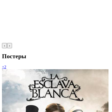
‹
›
Постеры
+2