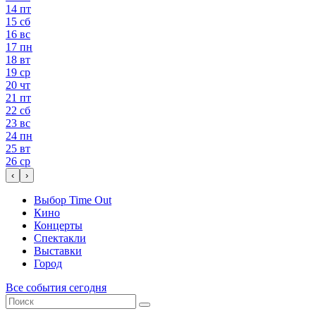
14
пт
15
сб
16
вс
17
пн
18
вт
19
ср
20
чт
21
пт
22
сб
23
вс
24
пн
25
вт
26
ср
‹
›
Выбор Time Out
Кино
Концерты
Спектакли
Выставки
Город
Все события сегодня