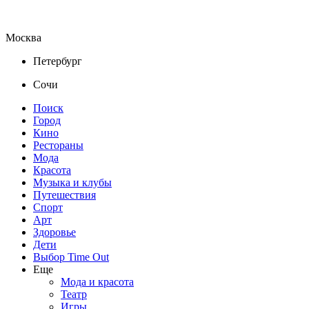
Москва
Петербург
Сочи
Поиск
Город
Кино
Рестораны
Мода
Красота
Музыка и клубы
Путешествия
Спорт
Арт
Здоровье
Дети
Выбор Time Out
Еще
Мода и красота
Театр
Игры