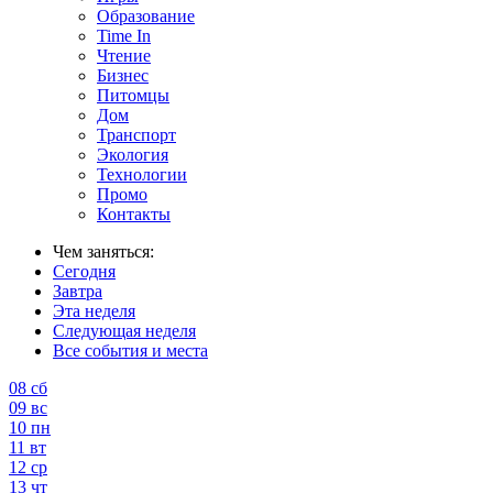
Образование
Time In
Чтение
Бизнес
Питомцы
Дом
Транспорт
Экология
Технологии
Промо
Контакты
Чем заняться:
Сегодня
Завтра
Эта неделя
Следующая неделя
Все события и места
08
сб
09
вс
10
пн
11
вт
12
ср
13
чт