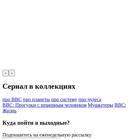
‹
›
Сериал в коллекциях
про ВВС
про планеты
про систему
про чудеса
BBC: Прогулки с пещерным человеком
Мушкетеры
BBC:
Жизнь
Куда пойти в выходные?
Подпишитесь на еженедельную рассылку