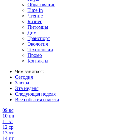
Образование
Time In
Чтение
Бизнес
Питомцы
Дом
Транспорт
Экология
Технологии
Промо
Контакты
Чем заняться:
Сегодня
Завтра
Эта неделя
Следующая неделя
Все события и места
09
вс
10
пн
11
вт
12
ср
13
чт
14
пт