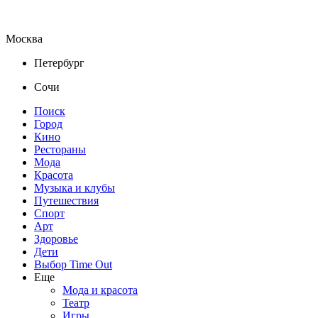
Москва
Петербург
Сочи
Поиск
Город
Кино
Рестораны
Мода
Красота
Музыка и клубы
Путешествия
Спорт
Арт
Здоровье
Дети
Выбор Time Out
Еще
Мода и красота
Театр
Игры