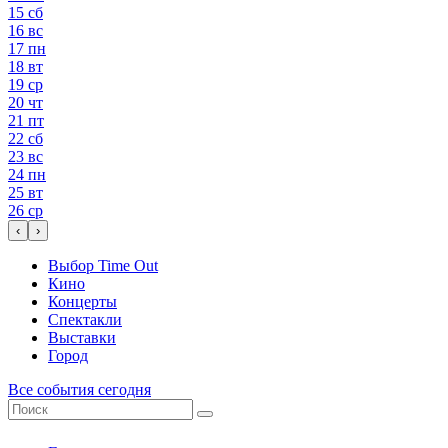
15
сб
16
вс
17
пн
18
вт
19
ср
20
чт
21
пт
22
сб
23
вс
24
пн
25
вт
26
ср
‹
›
Выбор Time Out
Кино
Концерты
Спектакли
Выставки
Город
Все события сегодня