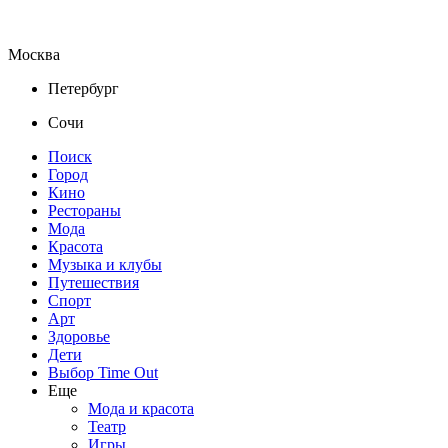
Москва
Петербург
Сочи
Поиск
Город
Кино
Рестораны
Мода
Красота
Музыка и клубы
Путешествия
Спорт
Арт
Здоровье
Дети
Выбор Time Out
Еще
Мода и красота
Театр
Игры