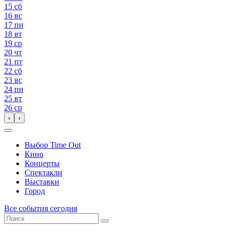
15
сб
16
вс
17
пн
18
вт
19
ср
20
чт
21
пт
22
сб
23
вс
24
пн
25
вт
26
ср
‹
›
Выбор Time Out
Кино
Концерты
Спектакли
Выставки
Город
Все события сегодня