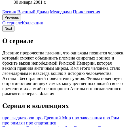
30 января 2001 г.
Боевик
Военный
Драма
Мелодрама
Приключения
Previous
О сериале
Коллекции
Next
О сериале
Древние пророчества гласили, что однажды появится человек,
который сможет объединить племена свирепых воинов и
бросить вызов непобедимой Римской Империи, которая
веками правила античным миром. Имя этого человека стало
легендарным и навсегда вошло в историю человечества:
Аттила - бесстрашный повелитель гуннов. Фильм повествует
о противостоянии двух самых могущественных людей своего
времени и их армий: непокорного Аттилы и прославленного
римского генерала Флавия.
Сериал в коллекциях
про гладиаторов
про Древний Мир
про завоевания
про Рим
про римлян
про спартанцев