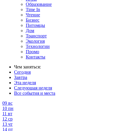
Образование
Time In
Чтение
Бизнес
Питомцы
Дом
Транспорт
Экология
Технологии
Промо
Контакты
Чем заняться:
Сегодня
Завтра
Эта неделя
Следующая неделя
Все события и места
09
вс
10
пн
11
вт
12
ср
13
чт
14
пт