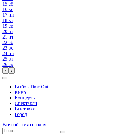
15
сб
16
вс
17
пн
18
вт
19
ср
20
чт
21
пт
22
сб
23
вс
24
пн
25
вт
26
ср
‹
›
Выбор Time Out
Кино
Концерты
Спектакли
Выставки
Город
Все события сегодня