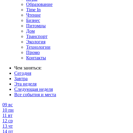
Образование
Time In
Чтение
Бизнес
Питомцы
Дом
Транспорт
Экология
Технологии
Промо
Контакты
Чем заняться:
Сегодня
Завтра
Эта неделя
Следующая неделя
Все события и места
09
вс
10
пн
11
вт
12
ср
13
чт
14
пт