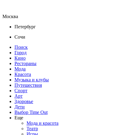
Москва
Петербург
Сочи
Поиск
Город
Кино
Рестораны
Мода
Красота
Музыка и клубы
Путешествия
Спорт
Арт
Здоровье
Дети
Выбор Time Out
Еще
Мода и красота
Театр
Игры