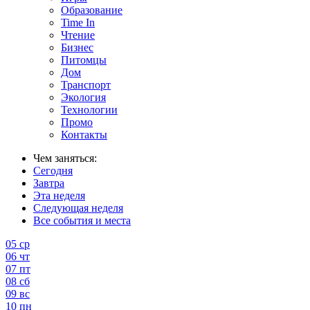
Образование
Time In
Чтение
Бизнес
Питомцы
Дом
Транспорт
Экология
Технологии
Промо
Контакты
Чем заняться:
Сегодня
Завтра
Эта неделя
Следующая неделя
Все события и места
05
ср
06
чт
07
пт
08
сб
09
вс
10
пн