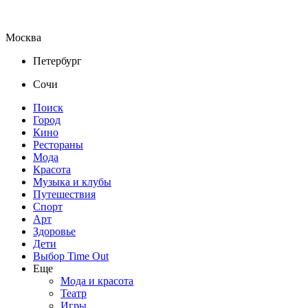
Москва
Петербург
Сочи
Поиск
Город
Кино
Рестораны
Мода
Красота
Музыка и клубы
Путешествия
Спорт
Арт
Здоровье
Дети
Выбор Time Out
Еще
Мода и красота
Театр
Игры