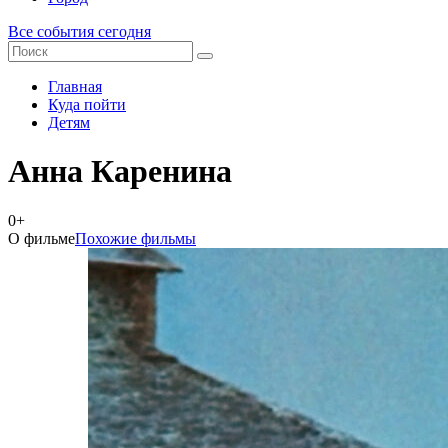
Все события сегодня
Главная
Куда пойти
Детям
Анна Каренина
0+
О фильме
Похожие фильмы