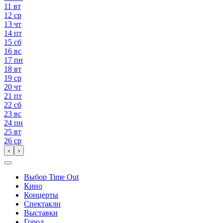
11
вт
12
ср
13
чт
14
пт
15
сб
16
вс
17
пн
18
вт
19
ср
20
чт
21
пт
22
сб
23
вс
24
пн
25
вт
26
ср
‹
›
Выбор Time Out
Кино
Концерты
Спектакли
Выставки
Город