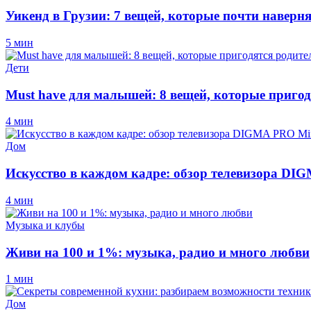
Уикенд в Грузии: 7 вещей, которые почти наверн
5 мин
Дети
Must have для малышей: 8 вещей, которые пригод
4 мин
Дом
Искусство в каждом кадре: обзор телевизора D
4 мин
Музыка и клубы
Живи на 100 и 1%: музыка, радио и много любви
1 мин
Дом