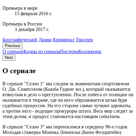
Премьера в мире
15 февраля 2016 г.
Премьера в России
3 декабря 2017 г.
Биографический
Драма
Криминал
Триллер
Previous
О сериале
Кадры из сериалa
Постеры
Коллекции
Next
О сериале
В сериале "Сезон 1" мы следим за знаменитым спортсменом
О. Дж. Симпсоном (Кьюба Гудинг мл.), который оказывается
втянутым в дело о преступлении. После побега от полиции он
оказывается в тюрьме, где на него обрушивается целая буря
судебных процессов. На его стороне самые лучшие адвокаты,
а против него - ведущие прокуроры штата. Весь мир следит за
этим делом, и процесс становится настоящим событием.
В сериале "Сезон 3" мы переносимся в середину 90-х годов.
Молодая стажерка Моника Левински (Бини Фелдштейн)