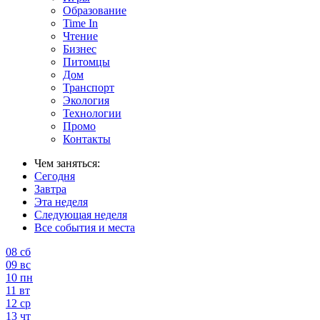
Образование
Time In
Чтение
Бизнес
Питомцы
Дом
Транспорт
Экология
Технологии
Промо
Контакты
Чем заняться:
Сегодня
Завтра
Эта неделя
Следующая неделя
Все события и места
08
сб
09
вс
10
пн
11
вт
12
ср
13
чт