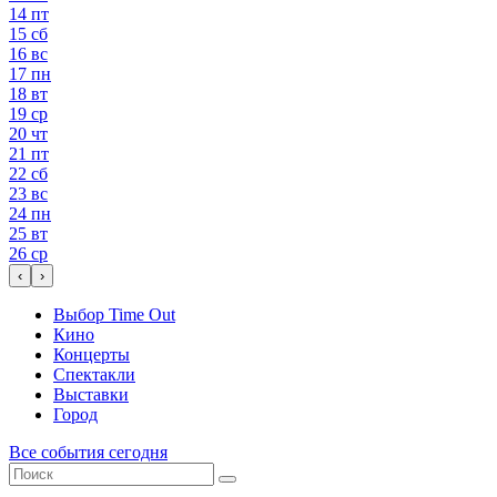
14
пт
15
сб
16
вс
17
пн
18
вт
19
ср
20
чт
21
пт
22
сб
23
вс
24
пн
25
вт
26
ср
‹
›
Выбор Time Out
Кино
Концерты
Спектакли
Выставки
Город
Все события сегодня