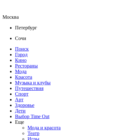
Москва
Петербург
Сочи
Поиск
Город
Кино
Рестораны
Мода
Красота
Музыка и клубы
Путешествия
Спорт
Арт
Здоровье
Дети
Выбор Time Out
Еще
Мода и красота
Театр
Игры