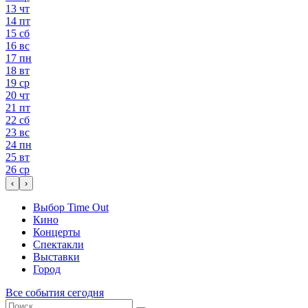
13
чт
14
пт
15
сб
16
вс
17
пн
18
вт
19
ср
20
чт
21
пт
22
сб
23
вс
24
пн
25
вт
26
ср
‹
›
Выбор Time Out
Кино
Концерты
Спектакли
Выставки
Город
Все события сегодня