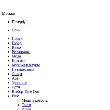
Москва
Петербург
Сочи
Поиск
Город
Кино
Рестораны
Мода
Красота
Музыка и клубы
Путешествия
Спорт
Арт
Здоровье
Дети
Выбор Time Out
Еще
Мода и красота
Театр
Игры