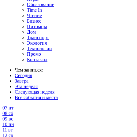
Образование
Time In
Чтение
Бизнес
Питомцы
Дом
Транспорт
Экология
Технологии
Промо
Контакты
Чем заняться:
Сегодня
Завтра
Эта неделя
Следующая неделя
Все события и места
07
пт
08
сб
09
вс
10
пн
11
вт
12
ср