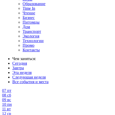
Образование
Time In
Чтение
Бизнес
Питомцы
Дом
Транспорт
Экология
Технологии
Промо
Контакты
Чем заняться:
Сегодня
Завтра
Эта неделя
Следующая неделя
Все события и места
07
пт
08
сб
09
вс
10
пн
11
вт
12
ср