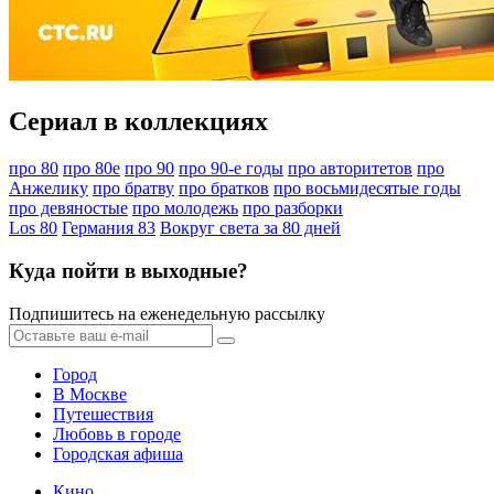
Сериал в коллекциях
про 80
про 80е
про 90
про 90-е годы
про авторитетов
про
Анжелику
про братву
про братков
про восьмидесятые годы
про девяностые
про молодежь
про разборки
Los 80
Германия 83
Вокруг света за 80 дней
Куда пойти в выходные?
Подпишитесь на еженедельную рассылку
Город
В Москве
Путешествия
Любовь в городе
Городская афиша
Кино