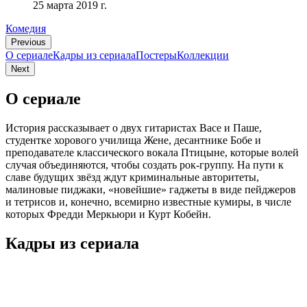
25 марта 2019 г.
Комедия
Previous
О сериале
Кадры из сериалa
Постеры
Коллекции
Next
О сериале
История рассказывает о двух гитаристах Васе и Паше,
студентке хорового училища Жене, десантнике Бобе и
преподавателе классического вокала Птицыне, которые волей
случая объединяются, чтобы создать рок-группу. На пути к
славе будущих звёзд ждут криминальные авторитеты,
малиновые пиджаки, «новейшие» гаджеты в виде пейджеров
и тетрисов и, конечно, всемирно известные кумиры, в числе
которых Фредди Меркьюри и Курт Кобейн.
Кадры из сериалa