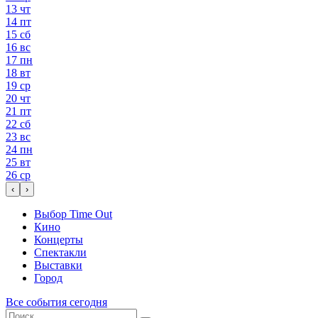
13
чт
14
пт
15
сб
16
вс
17
пн
18
вт
19
ср
20
чт
21
пт
22
сб
23
вс
24
пн
25
вт
26
ср
‹
›
Выбор Time Out
Кино
Концерты
Спектакли
Выставки
Город
Все события сегодня