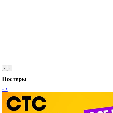
‹
›
Постеры
+-5