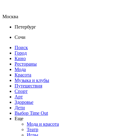
Москва
Петербург
Сочи
Поиск
Город
Кино
Рестораны
Мода
Красота
Музыка и клубы
Путешествия
Спорт
Арт
Здоровье
Дети
Выбор Time Out
Еще
Мода и красота
Театр
Игры