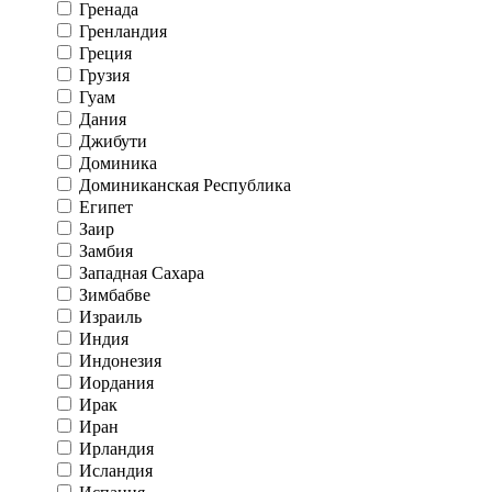
Гренада
Гренландия
Греция
Грузия
Гуам
Дания
Джибути
Доминика
Доминиканская Республика
Египет
Заир
Замбия
Западная Сахара
Зимбабве
Израиль
Индия
Индонезия
Иордания
Ирак
Иран
Ирландия
Исландия