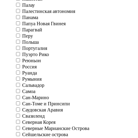
Палау
Палестинская автономия
Панама
Папуа Новая Гвинея
Парагвай
Перу
Польша
Португалия
Пуэрто Рико
Реюньон
Россия
Руанда
Румыния
Сальвадор
Самоа
Сан-Марино
Сан-Томе и Принсипи
Саудовская Аравия
Свазиленд
Северная Корея
Северные Марианские Острова
Сейшельские острова