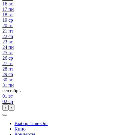
16
вс
17
пн
18
вт
19
ср
20
чт
21
пт
22
сб
23
вс
24
пн
25
вт
26
ср
27
чт
28
пт
29
сб
30
вс
31
пн
сентябрь
01
вт
02
ср
‹
›
Выбор Time Out
Кино
Концерты