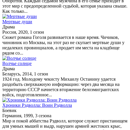
Оборотня. Каждый седьмой мужчина в его семье приходит в
этот мир с предопределенной судьбой, которая указана свыше.
Как только...
Мертвые души
Драма
Россия, 2020, 1 сезон
Сюжет романа Гоголя развивается в наше время. Чичиков,
чиновник из Москвы, на этот раз не скупает мертвые души у
недалеких провинциалов, а продает им места на кладбище
рядом со...
Волчье солнце
Драма
Беларусь, 2014, 1 сезон
1924 год. Молодому чекисту Михаилу Останину удается
раздобыть сверхважную информацию: через два месяца на
территорию СССР начнется вторжение белоэмигрантских
войск, подготовленное...
Хроники Рэдволла: Воин Рэдволла
Боевик
Германия, 1999, 3 сезона
Мир и покой аббатства Рэдволл, которое служит пристанищем
для умных мышей и выдр, нарушен армией жестоких крыс,