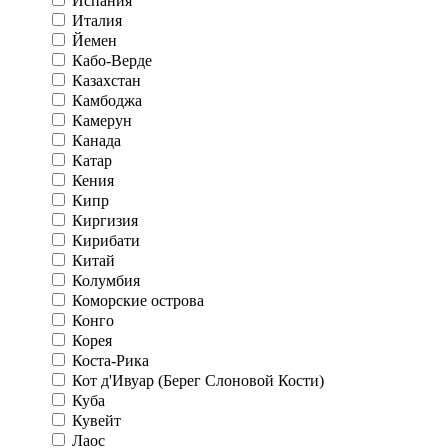
Испания
Италия
Йемен
Кабо-Верде
Казахстан
Камбоджа
Камерун
Канада
Катар
Кения
Кипр
Киргизия
Кирибати
Китай
Колумбия
Коморские острова
Конго
Корея
Коста-Рика
Кот д'Ивуар (Берег Слоновой Кости)
Куба
Кувейт
Лаос