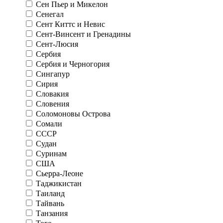
Сен Пьер и Микелон
Сенегал
Сент Киттс и Невис
Сент-Винсент и Гренадины
Сент-Люсия
Сербия
Сербия и Черногория
Сингапур
Сирия
Словакия
Словения
Соломоновы Острова
Сомали
СССР
Судан
Суринам
США
Сьерра-Леоне
Таджикистан
Таиланд
Тайвань
Танзания