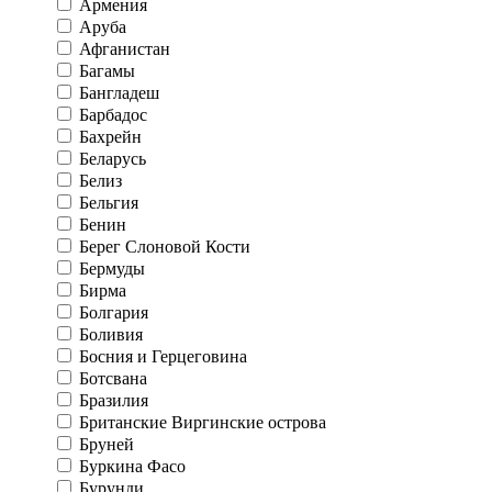
Армения
Аруба
Афганистан
Багамы
Бангладеш
Барбадос
Бахрейн
Беларусь
Белиз
Бельгия
Бенин
Берег Слоновой Кости
Бермуды
Бирма
Болгария
Боливия
Босния и Герцеговина
Ботсвана
Бразилия
Британские Виргинские острова
Бруней
Буркина Фасо
Бурунди