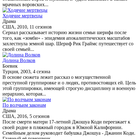
мрачных воровских...
Ходячие мертвецы
Драма
США, 2010, 11 сезонов
Сериал рассказывает историю жизни семьи шерифа после
того, как «зомби» - эпидемия апокалиптических масштабов
захлестнула земной шар. Шериф Рик Граймс путешествует со
своей семьей...
Долина Волков
Боевик
Турция, 2003, 4 сезона
В основе сюжета лежит рассказ о могущественной
преступной группировке и о людях, противостоящих ей. Цель
этой группировки, имеющей строгую дисциплину и военную
иерархию, которая...
По волчьим законам
Драма
США, 2016, 5 сезонов
После смерти матери 17-летний Джошуа Коди переезжает к
своей родне в пляжный городок в Южной Калифорнии.
Семейным делом руководит бабушка Джошуа - Джанин Коди.
Главный её помощник...