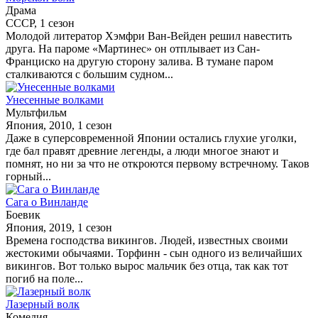
Драма
СССР, 1 сезон
Молодой литератор Хэмфри Ван-Вейден решил навестить
друга. На пароме «Мартинес» он отплывает из Сан-
Франциско на другую сторону залива. В тумане паром
сталкиваются с большим судном...
Унесенные волками
Мультфильм
Япония, 2010, 1 сезон
Даже в суперсовременной Японии остались глухие уголки,
где бал правят древние легенды, а люди многое знают и
помнят, но ни за что не откроются первому встречному. Таков
горный...
Сага о Винланде
Боевик
Япония, 2019, 1 сезон
Времена господства викингов. Людей, известных своими
жестокими обычаями. Торфинн - сын одного из величайших
викингов. Вот только вырос мальчик без отца, так как тот
погиб на поле...
Лазерный волк
Комедия