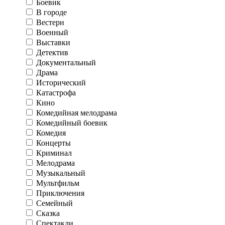
Боевик
В городе
Вестерн
Военный
Выставки
Детектив
Документальный
Драма
Исторический
Катастрофа
Кино
Комедийная мелодрама
Комедийный боевик
Комедия
Концерты
Криминал
Мелодрама
Музыкальный
Мультфильм
Приключения
Семейный
Сказка
Спектакли