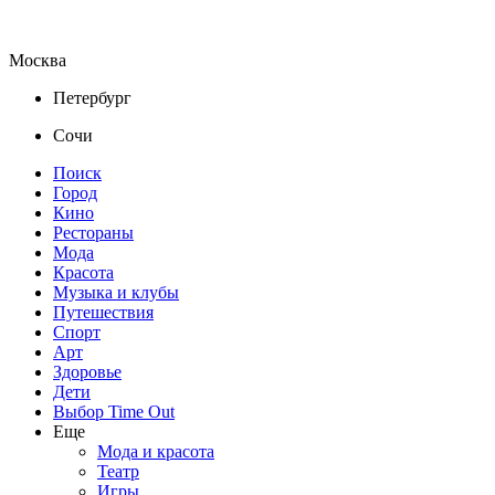
Москва
Петербург
Сочи
Поиск
Город
Кино
Рестораны
Мода
Красота
Музыка и клубы
Путешествия
Спорт
Арт
Здоровье
Дети
Выбор Time Out
Еще
Мода и красота
Театр
Игры