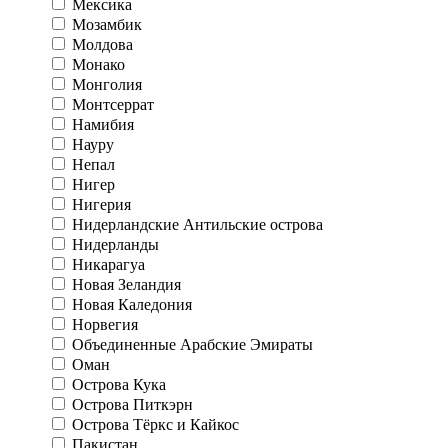
Мексика
Мозамбик
Молдова
Монако
Монголия
Монтсеррат
Намибия
Науру
Непал
Нигер
Нигерия
Нидерландские Антильские острова
Нидерланды
Никарагуа
Новая Зеландия
Новая Каледония
Норвегия
Объединенные Арабские Эмираты
Оман
Острова Кука
Острова Питкэрн
Острова Тёркс и Кайкос
Пакистан