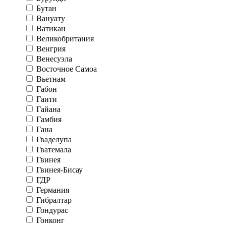
Бутан
Вануату
Ватикан
Великобритания
Венгрия
Венесуэла
Восточное Самоа
Вьетнам
Габон
Гаити
Гайана
Гамбия
Гана
Гваделупа
Гватемала
Гвинея
Гвинея-Бисау
ГДР
Германия
Гибралтар
Гондурас
Гонконг