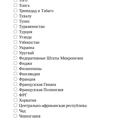
Того
Тонга
Тринидад и Табаго
Тувалу
Тунис
Туркменистан
Турция
Уганда
Узбекистан
Украина
Уругвай
Федеративные Штаты Микронезии
Фиджи
Филиппины
Финляндия
Франция
Французская Гвиана
Французская Полинезия
ФРГ
Хорватия
Центрально-африканская республика
Чад
Черногория