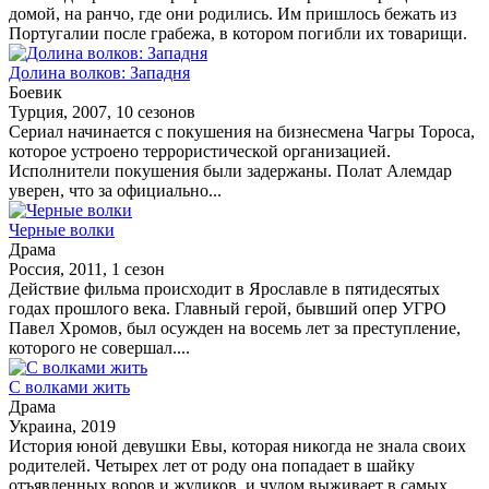
домой, на ранчо, где они родились. Им пришлось бежать из
Португалии после грабежа, в котором погибли их товарищи.
Долина волков: Западня
Боевик
Турция, 2007, 10 сезонов
Сериал начинается с покушения на бизнесмена Чагры Тороса,
которое устроено террористической организацией.
Исполнители покушения были задержаны. Полат Алемдар
уверен, что за официально...
Черные волки
Драма
Россия, 2011, 1 сезон
Действие фильма происходит в Ярославле в пятидесятых
годах прошлого века. Главный герой, бывший опер УГРО
Павел Хромов, был осужден на восемь лет за преступление,
которого не совершал....
С волками жить
Драма
Украина, 2019
История юной девушки Евы, которая никогда не знала своих
родителей. Четырех лет от роду она попадает в шайку
отъявленных воров и жуликов, и чудом выживает в самых