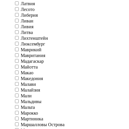
Латвия
Лесото
Либерия
Ливан
Ливия
Литва
Лихтенштейн
Люксембург
Маврикий
Мавритания
Мадагаскар
Майотта
Макао
Македония
Малави
Малайзия
Мали
Мальдивы
Мальта
Марокко
Мартиника
Маршалловы Острова