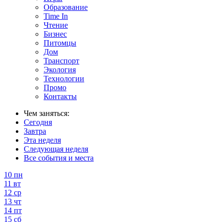
Образование
Time In
Чтение
Бизнес
Питомцы
Дом
Транспорт
Экология
Технологии
Промо
Контакты
Чем заняться:
Сегодня
Завтра
Эта неделя
Следующая неделя
Все события и места
10
пн
11
вт
12
ср
13
чт
14
пт
15
сб