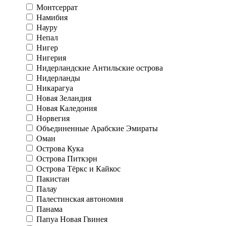
Монтсеррат
Намибия
Науру
Непал
Нигер
Нигерия
Нидерландские Антильские острова
Нидерланды
Никарагуа
Новая Зеландия
Новая Каледония
Норвегия
Объединенные Арабские Эмираты
Оман
Острова Кука
Острова Питкэрн
Острова Тёркс и Кайкос
Пакистан
Палау
Палестинская автономия
Панама
Папуа Новая Гвинея