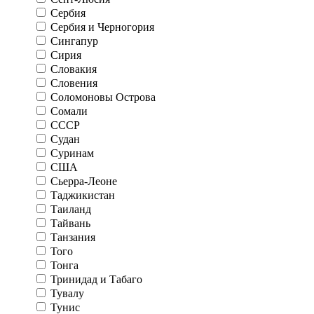
Сербия
Сербия и Черногория
Сингапур
Сирия
Словакия
Словения
Соломоновы Острова
Сомали
СССР
Судан
Суринам
США
Сьерра-Леоне
Таджикистан
Таиланд
Тайвань
Танзания
Того
Тонга
Тринидад и Табаго
Тувалу
Тунис