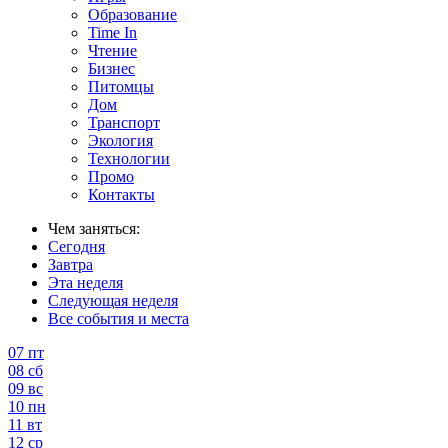
Образование
Time In
Чтение
Бизнес
Питомцы
Дом
Транспорт
Экология
Технологии
Промо
Контакты
Чем заняться:
Сегодня
Завтра
Эта неделя
Следующая неделя
Все события и места
07
пт
08
сб
09
вс
10
пн
11
вт
12
ср