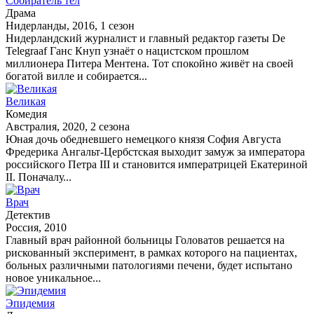
Собиратель тел
Драма
Нидерланды, 2016, 1 сезон
Нидерландский журналист и главный редактор газеты De
Telegraaf Ганс Кнуп узнаёт о нацистском прошлом
миллионера Питера Ментена. Тот спокойно живёт на своей
богатой вилле и собирается...
Великая
Комедия
Австралия, 2020, 2 сезона
Юная дочь обедневшего немецкого князя София Августа
Фредерика Ангальт-Цербстская выходит замуж за императора
российского Петра III и становится императрицей Екатериной
II. Поначалу...
Врач
Детектив
Россия, 2010
Главный врач районной больницы Головатов решается на
рискованный эксперимент, в рамках которого на пациентах,
больных различными патологиями печени, будет испытано
новое уникальное...
Эпидемия