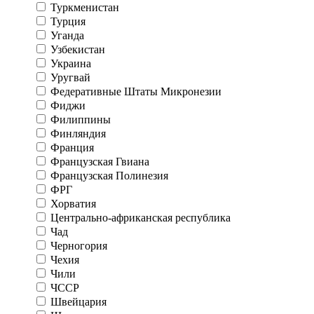
Туркменистан
Турция
Уганда
Узбекистан
Украина
Уругвай
Федеративные Штаты Микронезии
Фиджи
Филиппины
Финляндия
Франция
Французская Гвиана
Французская Полинезия
ФРГ
Хорватия
Центрально-африканская республика
Чад
Черногория
Чехия
Чили
ЧССР
Швейцария