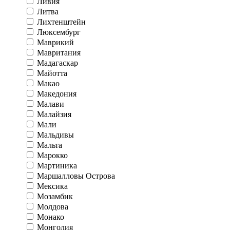
Ливия
Литва
Лихтенштейн
Люксембург
Маврикий
Мавритания
Мадагаскар
Майотта
Макао
Македония
Малави
Малайзия
Мали
Мальдивы
Мальта
Марокко
Мартиника
Маршалловы Острова
Мексика
Мозамбик
Молдова
Монако
Монголия