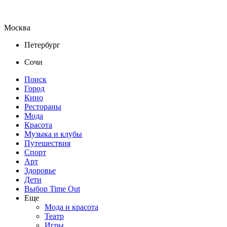
Москва
Петербург
Сочи
Поиск
Город
Кино
Рестораны
Мода
Красота
Музыка и клубы
Путешествия
Спорт
Арт
Здоровье
Дети
Выбор Time Out
Еще
Мода и красота
Театр
Игры