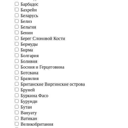
Барбадос
Бахрейн
Беларусь
Белиз
Бельгия
Бенин
Берег Слоновой Кости
Бермуды
Бирма
Болгария
Боливия
Босния и Герцеговина
Ботсвана
Бразилия
Британские Виргинские острова
Бруней
Буркина Фасо
Бурунди
Бутан
Вануату
Ватикан
Великобритания