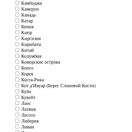
Камбоджа
Камерун
Канада
Катар
Кения
Кипр
Киргизия
Кирибати
Китай
Колумбия
Коморские острова
Конго
Корея
Коста-Рика
Кот д'Ивуар (Берег Слоновой Кости)
Куба
Кувейт
Лаос
Латвия
Лесото
Либерия
Ливан