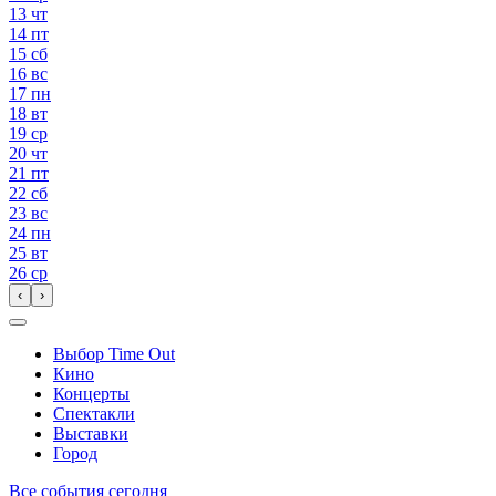
13
чт
14
пт
15
сб
16
вс
17
пн
18
вт
19
ср
20
чт
21
пт
22
сб
23
вс
24
пн
25
вт
26
ср
‹
›
Выбор Time Out
Кино
Концерты
Спектакли
Выставки
Город
Все события сегодня