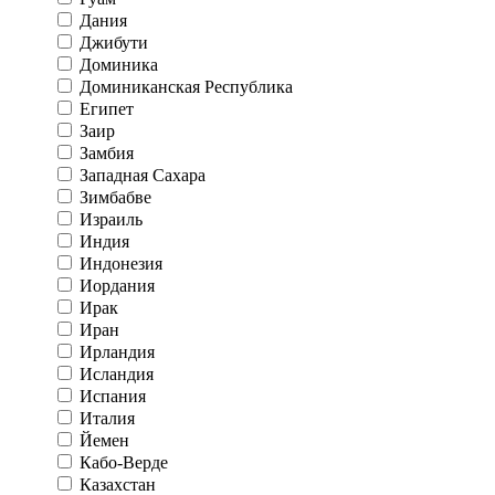
Дания
Джибути
Доминика
Доминиканская Республика
Египет
Заир
Замбия
Западная Сахара
Зимбабве
Израиль
Индия
Индонезия
Иордания
Ирак
Иран
Ирландия
Исландия
Испания
Италия
Йемен
Кабо-Верде
Казахстан