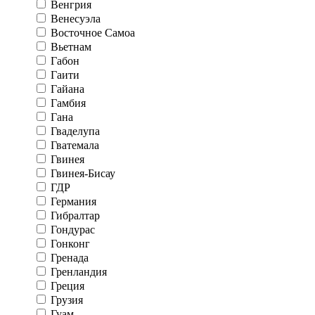
Венгрия
Венесуэла
Восточное Самоа
Вьетнам
Габон
Гаити
Гайана
Гамбия
Гана
Гваделупа
Гватемала
Гвинея
Гвинея-Бисау
ГДР
Германия
Гибралтар
Гондурас
Гонконг
Гренада
Гренландия
Греция
Грузия
Гуам