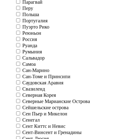
Парагвай
Перу
Польша
Португалия
Пуэрто Рико
Реюньон
Россия
Руанда
Румыния
Сальвадор
Самоа
Сан-Марино
Сан-Томе и Принсипи
Саудовская Аравия
Свазиленд
Северная Корея
Северные Марианские Острова
Сейшельские острова
Сен Пьер и Микелон
Сенегал
Сент Киттс и Невис
Сент-Винсент и Гренадины
Сент-Люсия