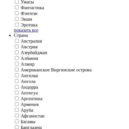
Ужасы
Фантастика
Фэнтези
Экшн
Эротика
показать все
Страна
Австралия
Австрия
Азербайджан
Албания
Алжир
Американские Виргинские острова
Ангилья
Ангола
Андорра
Антигуа
Аргентина
Армения
Аруба
Афганистан
Багамы
Бангладеш