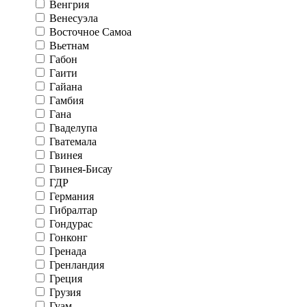
Венгрия
Венесуэла
Восточное Самоа
Вьетнам
Габон
Гаити
Гайана
Гамбия
Гана
Гваделупа
Гватемала
Гвинея
Гвинея-Бисау
ГДР
Германия
Гибралтар
Гондурас
Гонконг
Гренада
Гренландия
Греция
Грузия
Гуам