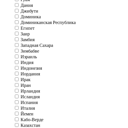
Дания
Джибути
Доминика
Доминиканская Республика
Египет
Заир
Замбия
Западная Сахара
Зимбабве
Израиль
Индия
Индонезия
Иордания
Ирак
Иран
Ирландия
Исландия
Испания
Италия
Йемен
Кабо-Верде
Казахстан