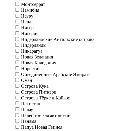
Монтсеррат
Намибия
Науру
Непал
Нигер
Нигерия
Нидерландские Антильские острова
Нидерланды
Никарагуа
Новая Зеландия
Новая Каледония
Норвегия
Объединенные Арабские Эмираты
Оман
Острова Кука
Острова Питкэрн
Острова Тёркс и Кайкос
Пакистан
Палау
Палестинская автономия
Панама
Папуа Новая Гвинея