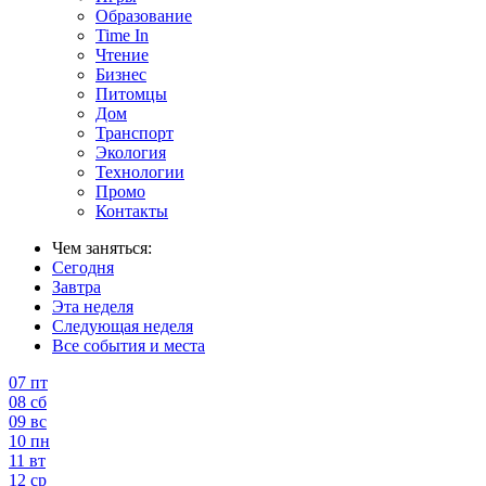
Образование
Time In
Чтение
Бизнес
Питомцы
Дом
Транспорт
Экология
Технологии
Промо
Контакты
Чем заняться:
Сегодня
Завтра
Эта неделя
Следующая неделя
Все события и места
07
пт
08
сб
09
вс
10
пн
11
вт
12
ср