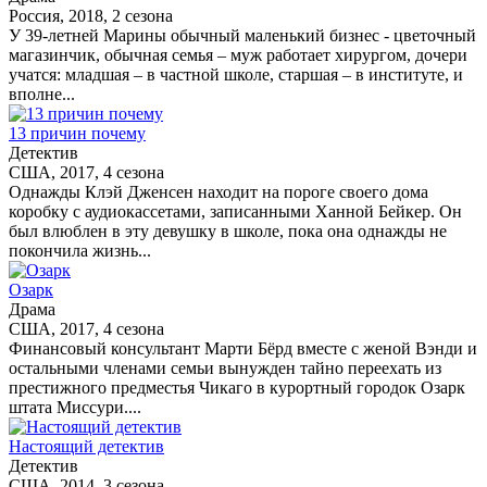
Россия, 2018, 2 сезона
У 39-летней Марины обычный маленький бизнес - цветочный
магазинчик, обычная семья – муж работает хирургом, дочери
учатся: младшая – в частной школе, старшая – в институте, и
вполне...
13 причин почему
Детектив
США, 2017, 4 сезона
Однажды Клэй Дженсен находит на пороге своего дома
коробку с аудиокассетами, записанными Ханной Бейкер. Он
был влюблен в эту девушку в школе, пока она однажды не
покончила жизнь...
Озарк
Драма
США, 2017, 4 сезона
Финансовый консультант Марти Бёрд вместе с женой Вэнди и
остальными членами семьи вынужден тайно переехать из
престижного предместья Чикаго в курортный городок Озарк
штата Миссури....
Настоящий детектив
Детектив
США, 2014, 3 сезона