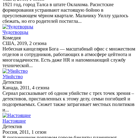
1921 год, город Талса в штате Оклахома. Расистские
формирования устраивают настоящую бойню в
преуспевающем чёрном квартале. Мальчику Уиллу удалось
сбежать, но его родителей постигла...
Чудотворцы
Комедия
США, 2019, 2 сезона
Небесная канцелярия Бога — масштабный офис с множеством
отделов и сотрудников, работающих в атмосфере цейтнота и
многозадачности. Есть даже HR и напоминающий службу
технической...
Убийство
Детектив
Канада, 2011, 4 сезона
Сериал рассказывает об одном убийстве с трех точек зрения –
детективов, приставленных к этому делу, семьи погибшей и
подозреваемых. Сюжет также затрагивает местных политиков
и...
Настоящие
Детектив
Россия, 2011, 1 сезон
В пограничном портовом городе бандиты планируют