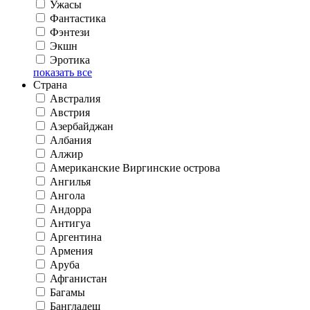
Ужасы
Фантастика
Фэнтези
Экшн
Эротика
показать все
Страна
Австралия
Австрия
Азербайджан
Албания
Алжир
Американские Виргинские острова
Ангилья
Ангола
Андорра
Антигуа
Аргентина
Армения
Аруба
Афганистан
Багамы
Бангладеш