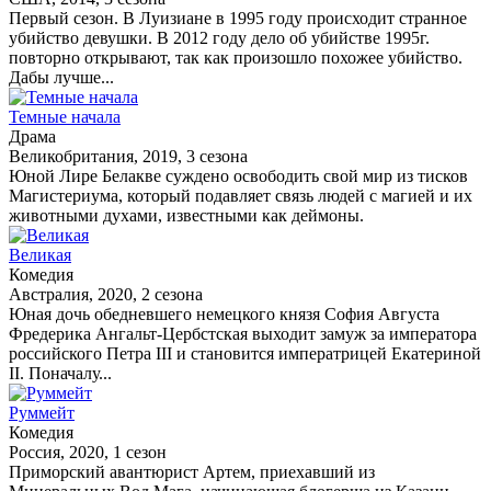
Первый сезон. В Луизиане в 1995 году происходит странное
убийство девушки. В 2012 году дело об убийстве 1995г.
повторно открывают, так как произошло похожее убийство.
Дабы лучше...
Темные начала
Драма
Великобритания, 2019, 3 сезона
Юной Лире Белакве суждено освободить свой мир из тисков
Магистериума, который подавляет связь людей с магией и их
животными духами, известными как деймоны.
Великая
Комедия
Австралия, 2020, 2 сезона
Юная дочь обедневшего немецкого князя София Августа
Фредерика Ангальт-Цербстская выходит замуж за императора
российского Петра III и становится императрицей Екатериной
II. Поначалу...
Руммейт
Комедия
Россия, 2020, 1 сезон
Приморский авантюрист Артем, приехавший из