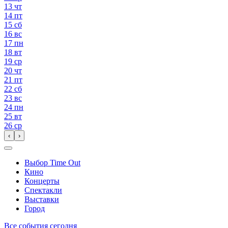
13
чт
14
пт
15
сб
16
вс
17
пн
18
вт
19
ср
20
чт
21
пт
22
сб
23
вс
24
пн
25
вт
26
ср
‹
›
Выбор Time Out
Кино
Концерты
Спектакли
Выставки
Город
Все события сегодня