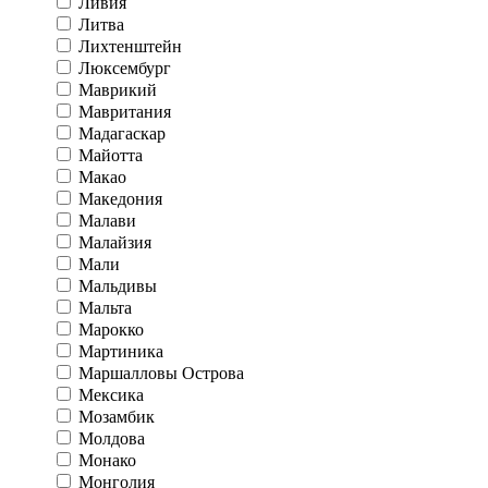
Ливия
Литва
Лихтенштейн
Люксембург
Маврикий
Мавритания
Мадагаскар
Майотта
Макао
Македония
Малави
Малайзия
Мали
Мальдивы
Мальта
Марокко
Мартиника
Маршалловы Острова
Мексика
Мозамбик
Молдова
Монако
Монголия