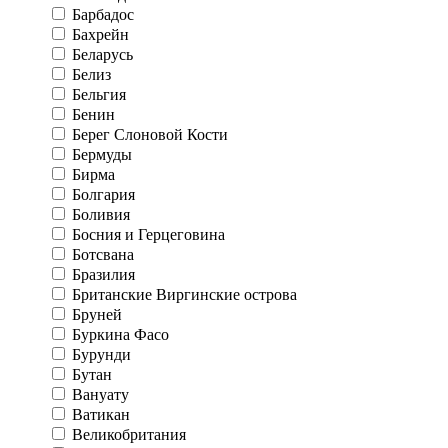
Барбадос
Бахрейн
Беларусь
Белиз
Бельгия
Бенин
Берег Слоновой Кости
Бермуды
Бирма
Болгария
Боливия
Босния и Герцеговина
Ботсвана
Бразилия
Британские Виргинские острова
Бруней
Буркина Фасо
Бурунди
Бутан
Вануату
Ватикан
Великобритания