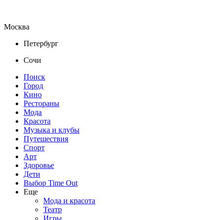
Москва
Петербург
Сочи
Поиск
Город
Кино
Рестораны
Мода
Красота
Музыка и клубы
Путешествия
Спорт
Арт
Здоровье
Дети
Выбор Time Out
Еще
Мода и красота
Театр
Игры