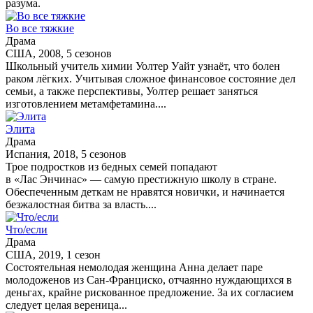
разума.
Во все тяжкие
Драма
США, 2008, 5 сезонов
Школьный учитель химии Уолтер Уайт узнаёт, что болен
раком лёгких. Учитывая сложное финансовое состояние дел
семьи, а также перспективы, Уолтер решает заняться
изготовлением метамфетамина....
Элита
Драма
Испания, 2018, 5 сезонов
Трое подростков из бедных семей попадают
в «Лас Энчинас» — самую престижную школу в стране.
Обеспеченным деткам не нравятся новички, и начинается
безжалостная битва за власть....
Что/если
Драма
США, 2019, 1 сезон
Состоятельная немолодая женщина Анна делает паре
молодоженов из Сан-Франциско, отчаянно нуждающихся в
деньгах, крайне рискованное предложение. За их согласием
следует целая вереница...