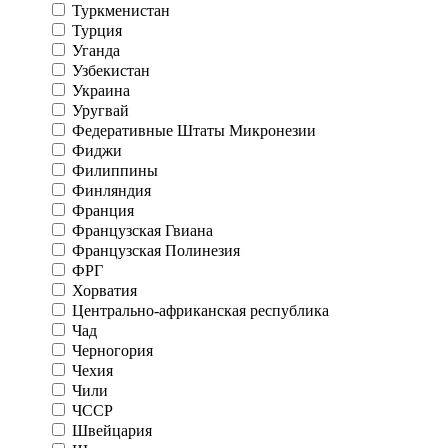
Туркменистан
Турция
Уганда
Узбекистан
Украина
Уругвай
Федеративные Штаты Микронезии
Фиджи
Филиппины
Финляндия
Франция
Французская Гвиана
Французская Полинезия
ФРГ
Хорватия
Центрально-африканская республика
Чад
Черногория
Чехия
Чили
ЧССР
Швейцария