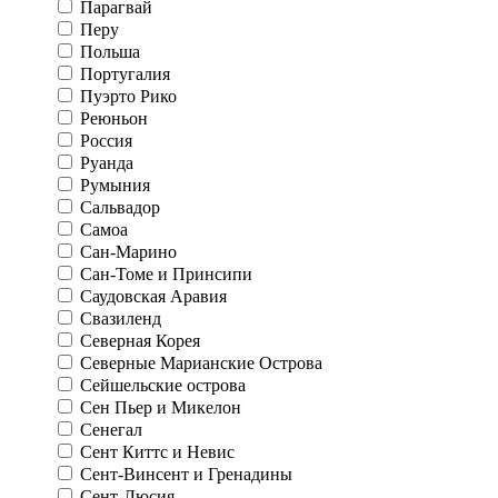
Парагвай
Перу
Польша
Португалия
Пуэрто Рико
Реюньон
Россия
Руанда
Румыния
Сальвадор
Самоа
Сан-Марино
Сан-Томе и Принсипи
Саудовская Аравия
Свазиленд
Северная Корея
Северные Марианские Острова
Сейшельские острова
Сен Пьер и Микелон
Сенегал
Сент Киттс и Невис
Сент-Винсент и Гренадины
Сент-Люсия