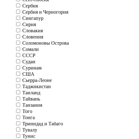
Сербия
Сербия и Черногория
Сингапур
Сирия
Словакия
Словения
Соломоновы Острова
Сомали
СССР
Судан
Суринам
США
Сьерра-Леоне
Таджикистан
Таиланд
Тайвань
Танзания
Того
Тонга
Тринидад и Табаго
Тувалу
Тунис