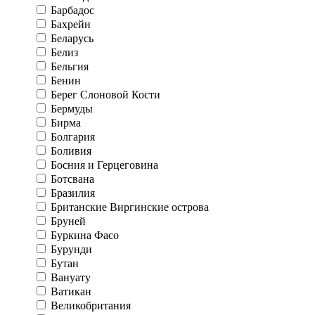
Барбадос
Бахрейн
Беларусь
Белиз
Бельгия
Бенин
Берег Слоновой Кости
Бермуды
Бирма
Болгария
Боливия
Босния и Герцеговина
Ботсвана
Бразилия
Британские Виргинские острова
Бруней
Буркина Фасо
Бурунди
Бутан
Вануату
Ватикан
Великобритания