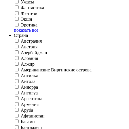
Ужасы
Фантастика
Фэнтези
Экшн
Эротика
показать все
Страна
Австралия
Австрия
Азербайджан
Албания
Алжир
Американские Виргинские острова
Ангилья
Ангола
Андорра
Антигуа
Аргентина
Армения
Аруба
Афганистан
Багамы
Бангладеш