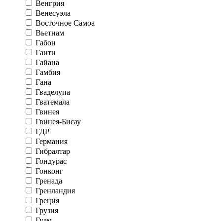
Венгрия
Венесуэла
Восточное Самоа
Вьетнам
Габон
Гаити
Гайана
Гамбия
Гана
Гваделупа
Гватемала
Гвинея
Гвинея-Бисау
ГДР
Германия
Гибралтар
Гондурас
Гонконг
Гренада
Гренландия
Греция
Грузия
Гуам