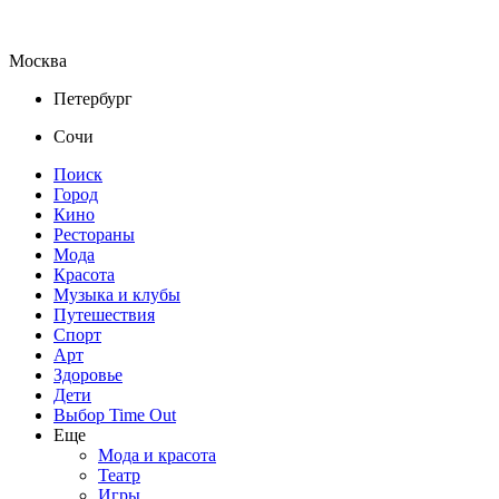
Москва
Петербург
Сочи
Поиск
Город
Кино
Рестораны
Мода
Красота
Музыка и клубы
Путешествия
Спорт
Арт
Здоровье
Дети
Выбор Time Out
Еще
Мода и красота
Театр
Игры