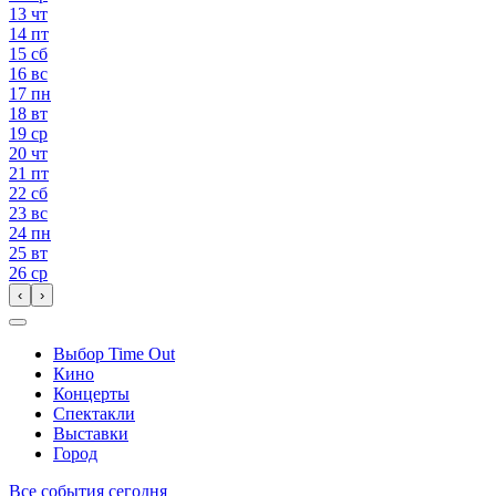
13
чт
14
пт
15
сб
16
вс
17
пн
18
вт
19
ср
20
чт
21
пт
22
сб
23
вс
24
пн
25
вт
26
ср
‹
›
Выбор Time Out
Кино
Концерты
Спектакли
Выставки
Город
Все события сегодня