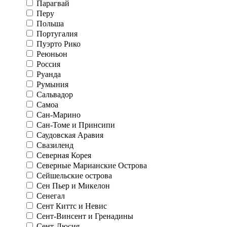
Парагвай
Перу
Польша
Португалия
Пуэрто Рико
Реюньон
Россия
Руанда
Румыния
Сальвадор
Самоа
Сан-Марино
Сан-Томе и Принсипи
Саудовская Аравия
Свазиленд
Северная Корея
Северные Марианские Острова
Сейшельские острова
Сен Пьер и Микелон
Сенегал
Сент Киттс и Невис
Сент-Винсент и Гренадины
Сент-Люсия