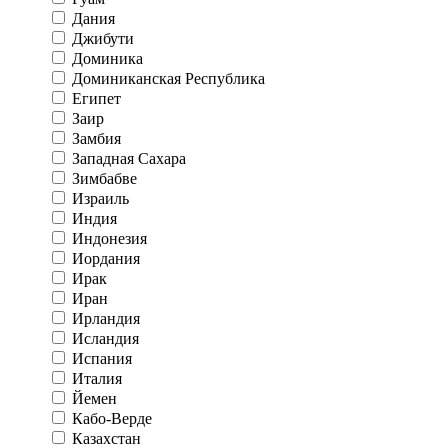
Дания
Джибути
Доминика
Доминиканская Республика
Египет
Заир
Замбия
Западная Сахара
Зимбабве
Израиль
Индия
Индонезия
Иордания
Ирак
Иран
Ирландия
Исландия
Испания
Италия
Йемен
Кабо-Верде
Казахстан