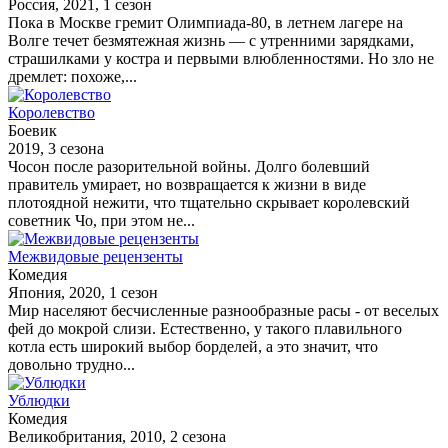
Россия, 2021, 1 сезон
Пока в Москве гремит Олимпиада-80, в летнем лагере на
Волге течет безмятежная жизнь — с утренними зарядками,
страшилками у костра и первыми влюбленностями. Но зло не
дремлет: похоже,...
Королевство
Боевик
2019, 3 сезона
Чосон после разорительной войны. Долго болевший
правитель умирает, но возвращается к жизни в виде
плотоядной нежити, что тщательно скрывает королевский
советник Чо, при этом не...
Межвидовые рецензенты
Комедия
Япония, 2020, 1 сезон
Мир населяют бесчисленные разнообразные расы - от веселых
фей до мокрой слизи. Естественно, у такого плавильного
котла есть широкий выбор борделей, а это значит, что
довольно трудно...
Ублюдки
Комедия
Великобритания, 2010, 2 сезона