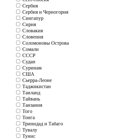
Сербия
Сербия и Черногория
Сингапур
Сирия
Словакия
Словения
Соломоновы Острова
Сомали
СССР
Судан
Суринам
США
Сьерра-Леоне
Таджикистан
Таиланд
Тайвань
Танзания
Того
Тонга
Тринидад и Табаго
Тувалу
Тунис