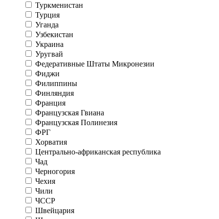
Туркменистан
Турция
Уганда
Узбекистан
Украина
Уругвай
Федеративные Штаты Микронезии
Фиджи
Филиппины
Финляндия
Франция
Французская Гвиана
Французская Полинезия
ФРГ
Хорватия
Центрально-африканская республика
Чад
Черногория
Чехия
Чили
ЧССР
Швейцария