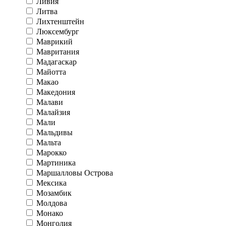
Ливия
Литва
Лихтенштейн
Люксембург
Маврикий
Мавритания
Мадагаскар
Майотта
Макао
Македония
Малави
Малайзия
Мали
Мальдивы
Мальта
Марокко
Мартиника
Маршалловы Острова
Мексика
Мозамбик
Молдова
Монако
Монголия