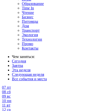
Образование
Time In
Чтение
Бизнес
Питомцы
Дом
Транспорт
Экология
Технологии
Промо
Контакты
Чем заняться:
Сегодня
Завтра
Эта неделя
Следующая неделя
Все события и места
07
пт
08
сб
09
вс
10
пн
11
вт
12
ср