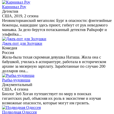
Карнивал Роу
Детектив
США, 2019, 2 сезона
Неовикторианский мегаполис Бург в опасности: фэнтезийные
беженцы, нашедшие здесь приют, гибнут от рук неведомого
маньяка. За дело берутся потасканный детектив Райкрофт и
эльфийка...
Джек-пот для Золушки
Комедия
Россия
Жила-была тихая скромная девушка Наташа. Жила она с
бабушкой, училась в аспирантуре, работала в историческом
архиве за мизерную зарплату. Заработанные по случаю 200
долларов она...
Рыбы-чудовища
Документальный
США, 4 сезона
Биолог Зеб Хоган путешествует по миру в поисках
гигантских рыб, объясняя их роль в экосистеме и изучая
возможные опасности, которые могут им грозить.
Подводная Одиссея