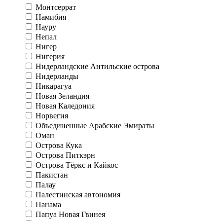
Монтсеррат
Намибия
Науру
Непал
Нигер
Нигерия
Нидерландские Антильские острова
Нидерланды
Никарагуа
Новая Зеландия
Новая Каледония
Норвегия
Объединенные Арабские Эмираты
Оман
Острова Кука
Острова Питкэрн
Острова Тёркс и Кайкос
Пакистан
Палау
Палестинская автономия
Панама
Папуа Новая Гвинея