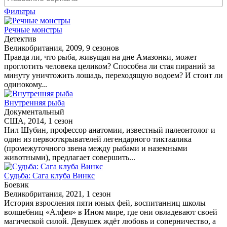
Фильтры
Речные монстры
Детектив
Великобритания, 2009, 9 сезонов
Правда ли, что рыба, живущая на дне Амазонки, может
проглотить человека целиком? Способна ли стая пираний за
минуту уничтожить лошадь, переходящую водоем? И стоит ли
одинокому...
Внутренняя рыба
Документальный
США, 2014, 1 сезон
Нил Шубин, профессор анатомии, известный палеонтолог и
один из первооткрывателей легендарного тиктаалика
(промежуточного звена между рыбами и наземными
животными), предлагает совершить...
Судьба: Сага клуба Винкс
Боевик
Великобритания, 2021, 1 сезон
История взросления пяти юных фей, воспитанниц школы
волшебниц «Алфея» в Ином мире, где они овладевают своей
магической силой. Девушек ждёт любовь и соперничество, а