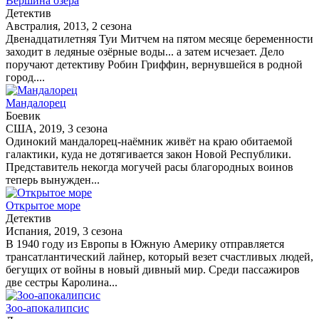
Вершина озера
Детектив
Австралия, 2013, 2 сезона
Двенадцатилетняя Туи Митчем на пятом месяце беременности
заходит в ледяные озёрные воды... а затем исчезает. Дело
поручают детективу Робин Гриффин, вернувшейся в родной
город....
Мандалорец
Боевик
США, 2019, 3 сезона
Одинокий мандалорец-наёмник живёт на краю обитаемой
галактики, куда не дотягивается закон Новой Республики.
Представитель некогда могучей расы благородных воинов
теперь вынужден...
Открытое море
Детектив
Испания, 2019, 3 сезона
В 1940 году из Европы в Южную Америку отправляется
трансатлантический лайнер, который везет счастливых людей,
бегущих от войны в новый дивный мир. Среди пассажиров
две сестры Каролина...
Зоо-апокалипсис