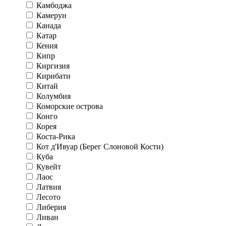
Камбоджа
Камерун
Канада
Катар
Кения
Кипр
Киргизия
Кирибати
Китай
Колумбия
Коморские острова
Конго
Корея
Коста-Рика
Кот д'Ивуар (Берег Слоновой Кости)
Куба
Кувейт
Лаос
Латвия
Лесото
Либерия
Ливан