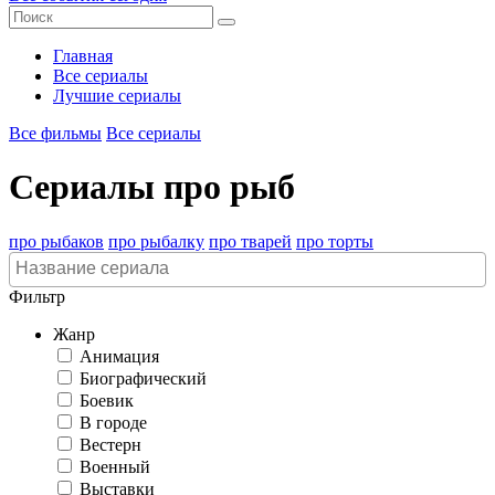
Главная
Все сериалы
Лучшие сериалы
Все фильмы
Все сериалы
Сериалы про рыб
про рыбаков
про рыбалку
про тварей
про торты
Фильтр
Жанр
Анимация
Биографический
Боевик
В городе
Вестерн
Военный
Выставки