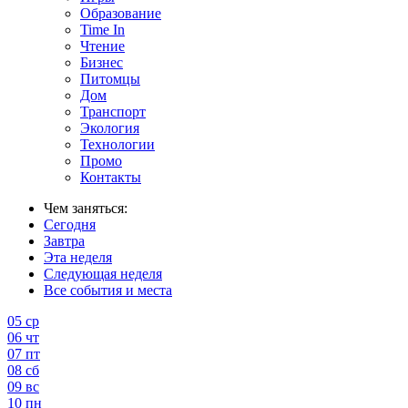
Образование
Time In
Чтение
Бизнес
Питомцы
Дом
Транспорт
Экология
Технологии
Промо
Контакты
Чем заняться:
Сегодня
Завтра
Эта неделя
Следующая неделя
Все события и места
05
ср
06
чт
07
пт
08
сб
09
вс
10
пн