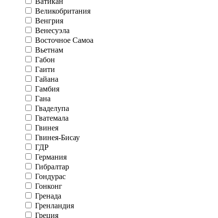
Ватикан
Великобритания
Венгрия
Венесуэла
Восточное Самоа
Вьетнам
Габон
Гаити
Гайана
Гамбия
Гана
Гваделупа
Гватемала
Гвинея
Гвинея-Бисау
ГДР
Германия
Гибралтар
Гондурас
Гонконг
Гренада
Гренландия
Греция