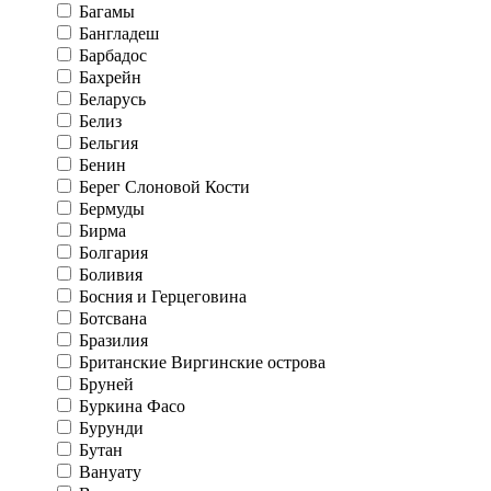
Багамы
Бангладеш
Барбадос
Бахрейн
Беларусь
Белиз
Бельгия
Бенин
Берег Слоновой Кости
Бермуды
Бирма
Болгария
Боливия
Босния и Герцеговина
Ботсвана
Бразилия
Британские Виргинские острова
Бруней
Буркина Фасо
Бурунди
Бутан
Вануату