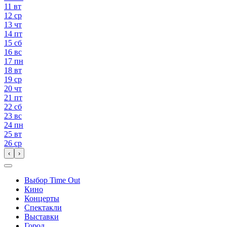
11
вт
12
ср
13
чт
14
пт
15
сб
16
вс
17
пн
18
вт
19
ср
20
чт
21
пт
22
сб
23
вс
24
пн
25
вт
26
ср
‹
›
Выбор Time Out
Кино
Концерты
Спектакли
Выставки
Город