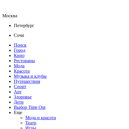
Москва
Петербург
Сочи
Поиск
Город
Кино
Рестораны
Мода
Красота
Музыка и клубы
Путешествия
Спорт
Арт
Здоровье
Дети
Выбор Time Out
Еще
Мода и красота
Театр
Игры