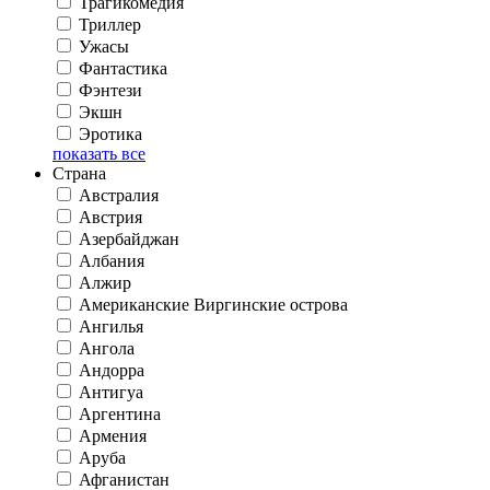
Трагикомедия
Триллер
Ужасы
Фантастика
Фэнтези
Экшн
Эротика
показать все
Страна
Австралия
Австрия
Азербайджан
Албания
Алжир
Американские Виргинские острова
Ангилья
Ангола
Андорра
Антигуа
Аргентина
Армения
Аруба
Афганистан