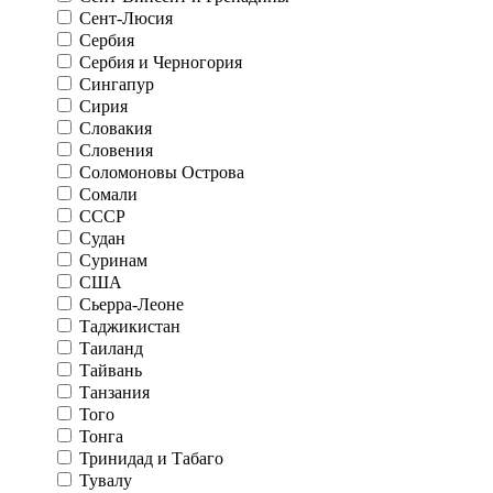
Сент-Люсия
Сербия
Сербия и Черногория
Сингапур
Сирия
Словакия
Словения
Соломоновы Острова
Сомали
СССР
Судан
Суринам
США
Сьерра-Леоне
Таджикистан
Таиланд
Тайвань
Танзания
Того
Тонга
Тринидад и Табаго
Тувалу