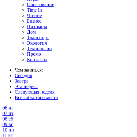
Образование
Time In
Чтение
Бизнес
Питомцы
Дом
Транспорт
Экология
Технологии
Промо
Контакты
Чем заняться:
Сегодня
Завтра
Эта неделя
Следующая неделя
Все события и места
06
чт
07
пт
08
сб
09
вс
10
пн
11
вт