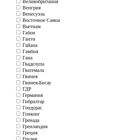
Великобритания
Венгрия
Венесуэла
Восточное Самоа
Вьетнам
Габон
Гаити
Гайана
Гамбия
Гана
Гваделупа
Гватемала
Гвинея
Гвинея-Бисау
ГДР
Германия
Гибралтар
Гондурас
Гонконг
Гренада
Гренландия
Греция
Грузия