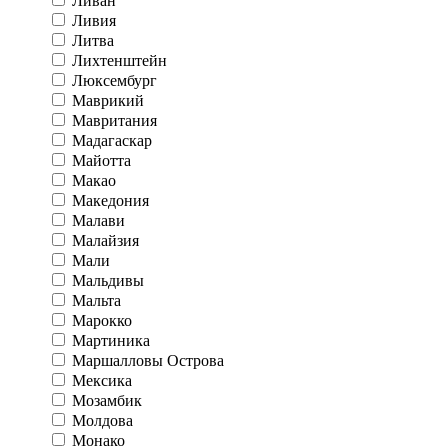
Ливан
Ливия
Литва
Лихтенштейн
Люксембург
Маврикий
Мавритания
Мадагаскар
Майотта
Макао
Македония
Малави
Малайзия
Мали
Мальдивы
Мальта
Марокко
Мартиника
Маршалловы Острова
Мексика
Мозамбик
Молдова
Монако