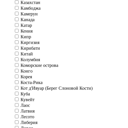
Казахстан
Камбоджа
Камерун
Канада
Катар
Кения
Кипр
Киргизия
Кирибати
Китай
Колумбия
Коморские острова
Конго
Корея
Коста-Рика
Кот д'Ивуар (Берег Слоновой Кости)
Куба
Кувейт
Лаос
Латвия
Лесото
Либерия