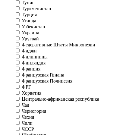
Тунис
Туркменистан
Турция
Уганда
Узбекистан
Украина
Уругвай
Федеративные Штаты Микронезии
Фиджи
Филиппины
Финляндия
Франция
Французская Гвиана
Французская Полинезия
ФРГ
Хорватия
Центрально-африканская республика
Чад
Черногория
Чехия
Чили
ЧССР