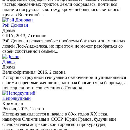
частью населенных пунктов Земли оборвалась, почти вся
планета погрузилась во тьму, кроме небольшого светового
круга в Восточной...
Рэй Донован
Драма
США, 2013, 7 сезонов
Рэй Донован решает любые проблемы богатых и знаменитых
людей Лос-Анджелеса, но при этом не может разобраться со
своей собственной семьей...
Дрянь
Драма
Великобритания, 2016, 2 сезона
История остроумной сексуально озабоченной и упивающейся
своими горестями женщины, которая бросается на баррикады
повседневности современного Лондона.
Неподкупный
Криминал
Россия, 2015, 1 сезон
История завязывается в начале в 80-х годов ХХ века,
накануне Олимпиады в СССР. Юрий Градов, будучи еще
следователем астраханской городской прокуратуры,
раскрывает крупную махинацию...