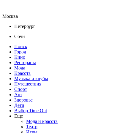
Москва
Петербург
Сочи
Поиск
Город
Кино
Рестораны
Мода
Красота
Музыка и клубы
Путешествия
Спорт
Арт
Здоровье
Дети
Выбор Time Out
Еще
Мода и красота
Театр
Игры