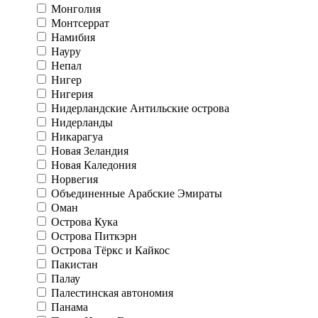
Монголия
Монтсеррат
Намибия
Науру
Непал
Нигер
Нигерия
Нидерландские Антильские острова
Нидерланды
Никарагуа
Новая Зеландия
Новая Каледония
Норвегия
Объединенные Арабские Эмираты
Оман
Острова Кука
Острова Питкэрн
Острова Тёркс и Кайкос
Пакистан
Палау
Палестинская автономия
Панама