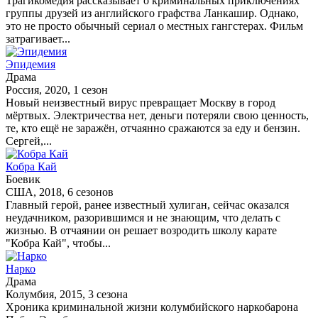
Трагикомедия рассказывает о криминальных приключениях
группы друзей из английского графства Ланкашир. Однако,
это не просто обычный сериал о местных гангстерах. Фильм
затрагивает...
Эпидемия
Драма
Россия, 2020, 1 сезон
Новый неизвестный вирус превращает Москву в город
мёртвых. Электричества нет, деньги потеряли свою ценность,
те, кто ещё не заражён, отчаянно сражаются за еду и бензин.
Сергей,...
Кобра Кай
Боевик
США, 2018, 6 сезонов
Главный герой, ранее известный хулиган, сейчас оказался
неудачником, разорившимся и не знающим, что делать с
жизнью. В отчаянии он решает возродить школу карате
"Кобра Кай", чтобы...
Нарко
Драма
Колумбия, 2015, 3 сезона
Хроника криминальной жизни колумбийского наркобарона