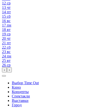
12
ср
13
чт
14
пт
15
сб
16
вс
17
пн
18
вт
19
ср
20
чт
21
пт
22
сб
23
вс
24
пн
25
вт
26
ср
‹
›
Выбор Time Out
Кино
Концерты
Спектакли
Выставки
Город