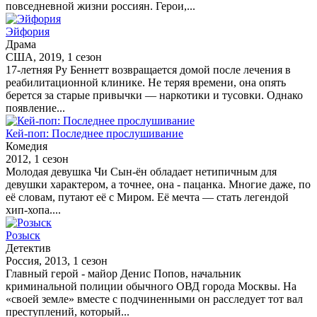
повседневной жизни россиян. Герои,...
Эйфория
Драма
США, 2019, 1 сезон
17-летняя Ру Беннетт возвращается домой после лечения в
реабилитационной клинике. Не теряя времени, она опять
берется за старые привычки — наркотики и тусовки. Однако
появление...
Кей-поп: Последнее прослушивание
Комедия
2012, 1 сезон
Молодая девушка Чи Сын-ён обладает нетипичным для
девушки характером, а точнее, она - пацанка. Многие даже, по
её словам, путают её с Миром. Её мечта — стать легендой
хип-хопа....
Розыск
Детектив
Россия, 2013, 1 сезон
Главный герой - майор Денис Попов, начальник
криминальной полиции обычного ОВД города Москвы. На
«своей земле» вместе с подчиненными он расследует тот вал
преступлений, который...