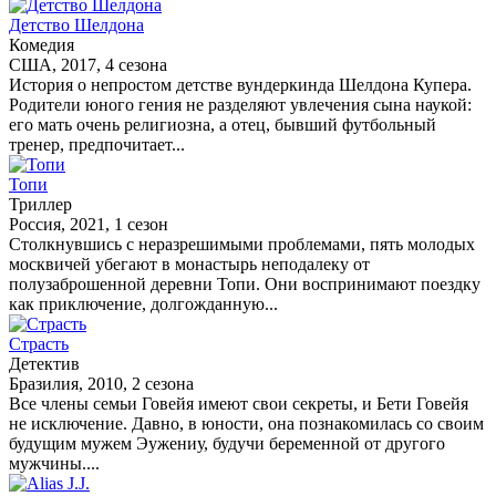
Детство Шелдона
Комедия
США, 2017, 4 сезона
История о непростом детстве вундеркинда Шелдона Купера.
Родители юного гения не разделяют увлечения сына наукой:
его мать очень религиозна, а отец, бывший футбольный
тренер, предпочитает...
Топи
Триллер
Россия, 2021, 1 сезон
Столкнувшись с неразрешимыми проблемами, пять молодых
москвичей убегают в монастырь неподалеку от
полузаброшенной деревни Топи. Они воспринимают поездку
как приключение, долгожданную...
Страсть
Детектив
Бразилия, 2010, 2 сезона
Все члены семьи Говейя имеют свои секреты, и Бети Говейя
не исключение. Давно, в юности, она познакомилась со своим
будущим мужем Эужениу, будучи беременной от другого
мужчины....