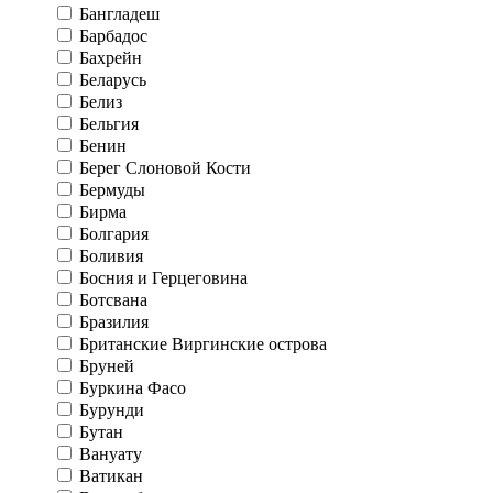
Бангладеш
Барбадос
Бахрейн
Беларусь
Белиз
Бельгия
Бенин
Берег Слоновой Кости
Бермуды
Бирма
Болгария
Боливия
Босния и Герцеговина
Ботсвана
Бразилия
Британские Виргинские острова
Бруней
Буркина Фасо
Бурунди
Бутан
Вануату
Ватикан