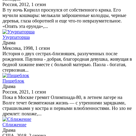
Россия, 2012, 1 сезон
В ту ночь Кирилл проснулся от собственного крика. Его
мучили кошмары: мелькали заброшенные колодцы, черные
деревья, глаза оборотней и еще что-то невразумительное.
«Опять эта ерунда»,...
Узурпаторша
Драма
Мексика, 1998, 1 сезон
История о двух сестрах-близняшек, разлученных после
рождения. Паулина - добрая, благородная девушка, живущая в
бедной хижине вместе с больной матерью. Паола - богатая,
стервозная...
Пищеблок
Драма
Россия, 2021, 1 сезон
Пока в Москве гремит Олимпиада-80, в летнем лагере на
Волге течет безмятежная жизнь — с утренними зарядками,
страшилками у костра и первыми влюбленностями. Но зло не
дремлет: похоже,...
Сближение
Драма
США, 2018, 2 сезона