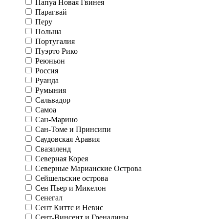
Папуа Новая Гвинея
Парагвай
Перу
Польша
Португалия
Пуэрто Рико
Реюньон
Россия
Руанда
Румыния
Сальвадор
Самоа
Сан-Марино
Сан-Томе и Принсипи
Саудовская Аравия
Свазиленд
Северная Корея
Северные Марианские Острова
Сейшельские острова
Сен Пьер и Микелон
Сенегал
Сент Киттс и Невис
Сент-Винсент и Гренадины