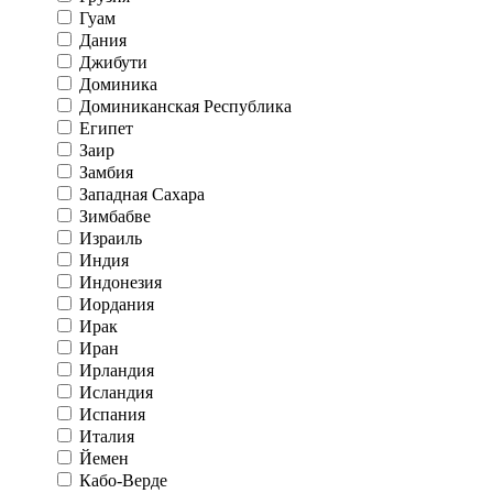
Гуам
Дания
Джибути
Доминика
Доминиканская Республика
Египет
Заир
Замбия
Западная Сахара
Зимбабве
Израиль
Индия
Индонезия
Иордания
Ирак
Иран
Ирландия
Исландия
Испания
Италия
Йемен
Кабо-Верде