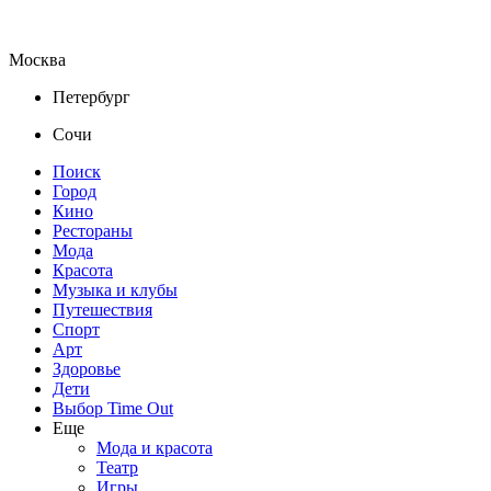
Москва
Петербург
Сочи
Поиск
Город
Кино
Рестораны
Мода
Красота
Музыка и клубы
Путешествия
Спорт
Арт
Здоровье
Дети
Выбор Time Out
Еще
Мода и красота
Театр
Игры