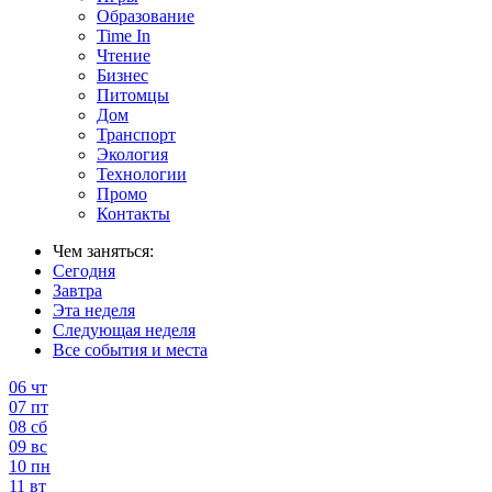
Образование
Time In
Чтение
Бизнес
Питомцы
Дом
Транспорт
Экология
Технологии
Промо
Контакты
Чем заняться:
Сегодня
Завтра
Эта неделя
Следующая неделя
Все события и места
06
чт
07
пт
08
сб
09
вс
10
пн
11
вт