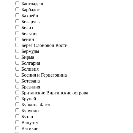
Бангладеш
Барбадос
Бахрейн
Беларусь
Белиз
Бельгия
Бенин
Берег Слоновой Кости
Бермуды
Бирма
Болгария
Боливия
Босния и Герцеговина
Ботсвана
Бразилия
Британские Виргинские острова
Бруней
Буркина Фасо
Бурунди
Бутан
Вануату
Ватикан