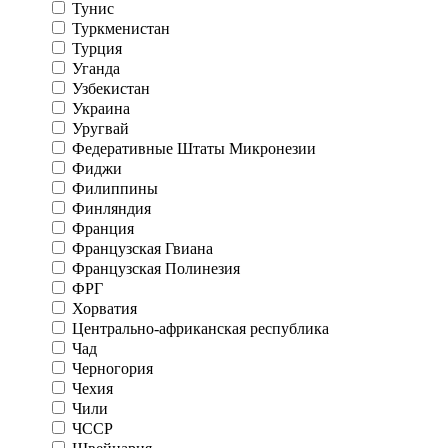
Тунис
Туркменистан
Турция
Уганда
Узбекистан
Украина
Уругвай
Федеративные Штаты Микронезии
Фиджи
Филиппины
Финляндия
Франция
Французская Гвиана
Французская Полинезия
ФРГ
Хорватия
Центрально-африканская республика
Чад
Черногория
Чехия
Чили
ЧССР