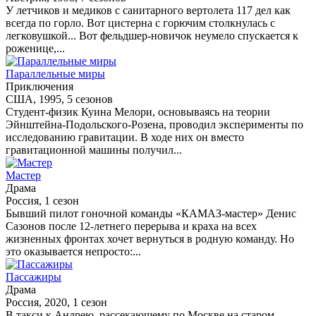
У летчиков и медиков с санитарного вертолета 117 дел как
всегда по горло. Вот цистерна с горючим столкнулась с
легковушкой... Вот фельдшер-новичок неумело спускается к
роженице,...
Параллельные миры
Приключения
США, 1995, 5 сезонов
Студент-физик Куина Мелори, основываясь на теории
Эйнштейна-Подольского-Розена, проводил эксперименты по
исследованию гравитации. В ходе них он вместо
гравитационной машины получил...
Мастер
Драма
Россия, 1 сезон
Бывший пилот гоночной команды «КАМАЗ-мастер» Денис
Сазонов после 12-летнего перерыва и краха на всех
жизненных фронтах хочет вернуться в родную команду. Но
это оказывается непросто:...
Пассажиры
Драма
Россия, 2020, 1 сезон
В такси к Андрею, рассекающему по Москве на старом