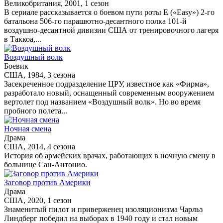
Великобритания, 2001, 1 сезон
В сериале рассказывается о боевом пути роты E («Easy») 2-го
батальона 506-го парашютно-десантного полка 101-й
воздушно-десантной дивизии США от тренировочного лагеря
в Таккоа,...
Воздушный волк
Боевик
США, 1984, 3 сезона
Засекреченное подразделение ЦРУ, известное как «Фирма»,
разработало новый, оснащенный современным вооружением
вертолет под названием «Воздушный волк». Но во время
пробного полета...
Ночная смена
Драма
США, 2014, 4 сезона
История об армейских врачах, работающих в ночную смену в
больнице Сан-Антонио.
Заговор против Америки
Драма
США, 2020, 1 сезон
Знаменитый пилот и приверженец изоляционизма Чарльз
Линдберг победил на выборах в 1940 году и стал новым