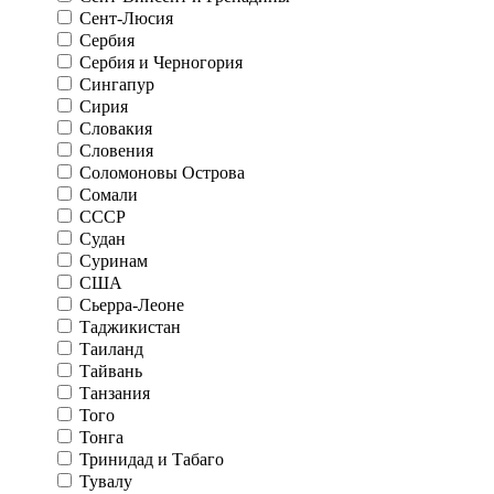
Сент-Люсия
Сербия
Сербия и Черногория
Сингапур
Сирия
Словакия
Словения
Соломоновы Острова
Сомали
СССР
Судан
Суринам
США
Сьерра-Леоне
Таджикистан
Таиланд
Тайвань
Танзания
Того
Тонга
Тринидад и Табаго
Тувалу