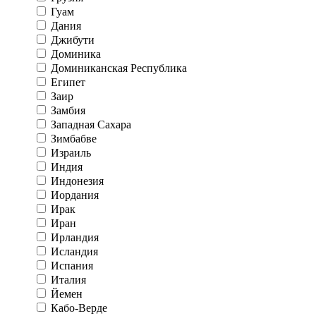
Гуам
Дания
Джибути
Доминика
Доминиканская Республика
Египет
Заир
Замбия
Западная Сахара
Зимбабве
Израиль
Индия
Индонезия
Иордания
Ирак
Иран
Ирландия
Исландия
Испания
Италия
Йемен
Кабо-Верде