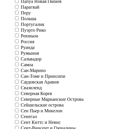
Папуа Новая Гвинея
Парагвай
Перу
Польша
Португалия
Пуэрто Рико
Реюньон
Россия
Руанда
Румыния
Сальвадор
Самоа
Сан-Марино
Сан-Томе и Принсипи
Саудовская Аравия
Свазиленд
Северная Корея
Северные Марианские Острова
Сейшельские острова
Сен Пьер и Микелон
Сенегал
Сент Киттс и Невис
Сент-Винсент и Гренадины