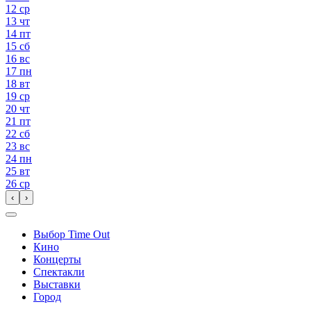
12
ср
13
чт
14
пт
15
сб
16
вс
17
пн
18
вт
19
ср
20
чт
21
пт
22
сб
23
вс
24
пн
25
вт
26
ср
‹
›
Выбор Time Out
Кино
Концерты
Спектакли
Выставки
Город