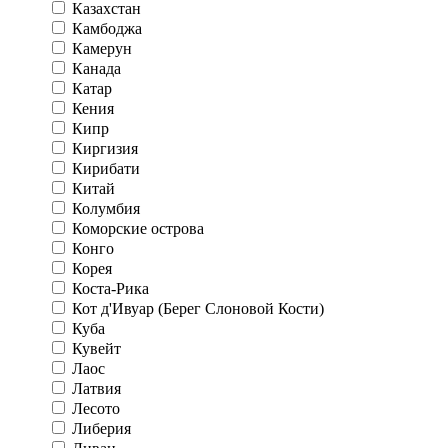
Казахстан
Камбоджа
Камерун
Канада
Катар
Кения
Кипр
Киргизия
Кирибати
Китай
Колумбия
Коморские острова
Конго
Корея
Коста-Рика
Кот д'Ивуар (Берег Слоновой Кости)
Куба
Кувейт
Лаос
Латвия
Лесото
Либерия