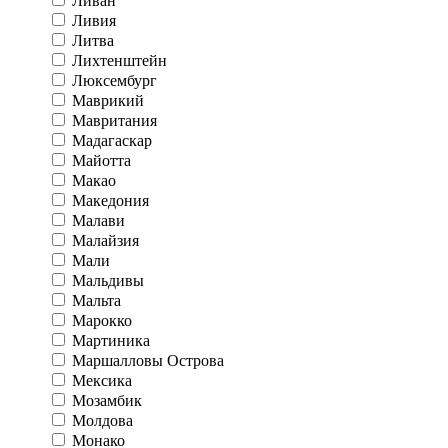
Ливан
Ливия
Литва
Лихтенштейн
Люксембург
Маврикий
Мавритания
Мадагаскар
Майотта
Макао
Македония
Малави
Малайзия
Мали
Мальдивы
Мальта
Марокко
Мартиника
Маршалловы Острова
Мексика
Мозамбик
Молдова
Монако