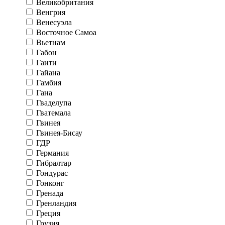
Великобритания
Венгрия
Венесуэла
Восточное Самоа
Вьетнам
Габон
Гаити
Гайана
Гамбия
Гана
Гваделупа
Гватемала
Гвинея
Гвинея-Бисау
ГДР
Германия
Гибралтар
Гондурас
Гонконг
Гренада
Гренландия
Греция
Грузия