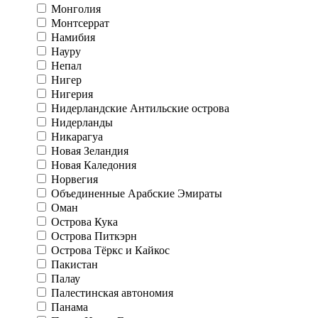
Монголия
Монтсеррат
Намибия
Науру
Непал
Нигер
Нигерия
Нидерландские Антильские острова
Нидерланды
Никарагуа
Новая Зеландия
Новая Каледония
Норвегия
Объединенные Арабские Эмираты
Оман
Острова Кука
Острова Питкэрн
Острова Тёркс и Кайкос
Пакистан
Палау
Палестинская автономия
Панама