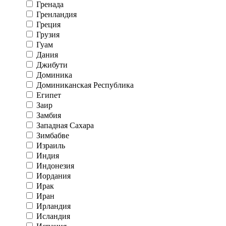
Гренада
Гренландия
Греция
Грузия
Гуам
Дания
Джибути
Доминика
Доминиканская Республика
Египет
Заир
Замбия
Западная Сахара
Зимбабве
Израиль
Индия
Индонезия
Иордания
Ирак
Иран
Ирландия
Исландия