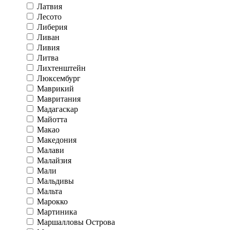
Латвия
Лесото
Либерия
Ливан
Ливия
Литва
Лихтенштейн
Люксембург
Маврикий
Мавритания
Мадагаскар
Майотта
Макао
Македония
Малави
Малайзия
Мали
Мальдивы
Мальта
Марокко
Мартиника
Маршалловы Острова