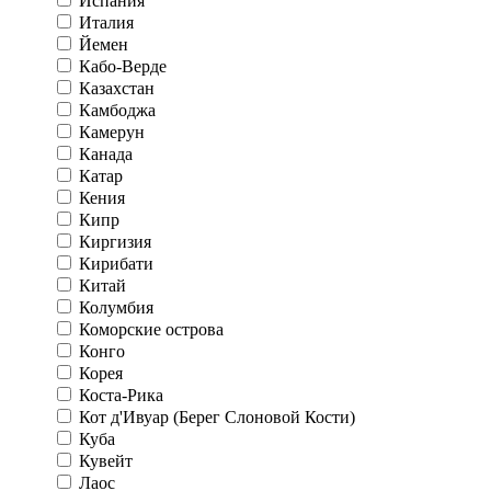
Испания
Италия
Йемен
Кабо-Верде
Казахстан
Камбоджа
Камерун
Канада
Катар
Кения
Кипр
Киргизия
Кирибати
Китай
Колумбия
Коморские острова
Конго
Корея
Коста-Рика
Кот д'Ивуар (Берег Слоновой Кости)
Куба
Кувейт
Лаос