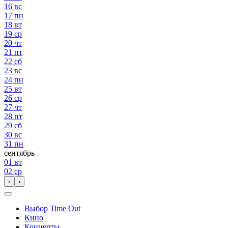
16
вс
17
пн
18
вт
19
ср
20
чт
21
пт
22
сб
23
вс
24
пн
25
вт
26
ср
27
чт
28
пт
29
сб
30
вс
31
пн
сентябрь
01
вт
02
ср
‹
›
Выбор Time Out
Кино
Концерты