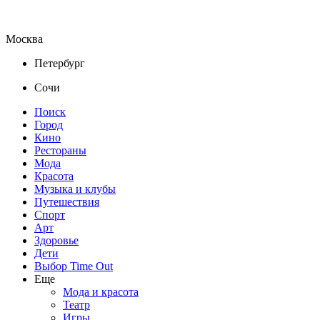
Москва
Петербург
Сочи
Поиск
Город
Кино
Рестораны
Мода
Красота
Музыка и клубы
Путешествия
Спорт
Арт
Здоровье
Дети
Выбор Time Out
Еще
Мода и красота
Театр
Игры