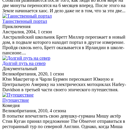
Cобытия развиваются после того, как люди во всем мире на
две минуты переносятся на 6 месяцев вперед. После этого на
Земле начинается хаос. И дело даже не в том, что за эти две...
Таинственный портал
Приключения
Австралия, 2004, 1 сезон
Австралийский школьник Бретт Миллер переезжает в новый
дом, в подвале которого находит портал в другое измерение.
Пройдя сквозь него, Бретт оказывается в Ирландии в школе-
пансионе....
Долгий путь на север
Документальный
Великобритания, 2020, 1 сезон
Юэн Макгрегор и Чарли Бурмен пересекают Южную и
Центральную Америку на электрических мотоциклах Harley-
Davidson в третьей части своего эпического путешествия.
Путешествие
Комедия
Великобритания, 2010, 4 сезона
В попытке впечатлить свою девушку-гурмана Мишу актёр
Стив Куган принял предложение The Observer отправиться в
ресторанный тур по северной Англии. Однако, когда Миша