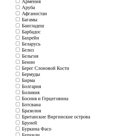
Армения
Аруба
Афганистан
Багамы
Бангладеш
Барбадос
Бахрейн
Беларусь
Белиз
Бельгия
Бенин
Берег Слоновой Кости
Бермуды
Бирма
Болгария
Боливия
Босния и Герцеговина
Ботсвана
Бразилия
Британские Виргинские острова
Бруней
Буркина Фасо
Бурунди