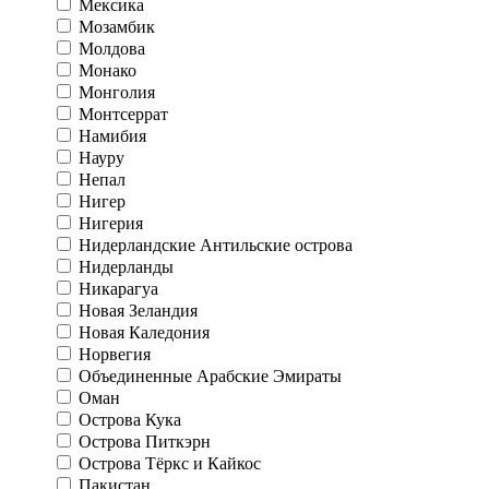
Мексика
Мозамбик
Молдова
Монако
Монголия
Монтсеррат
Намибия
Науру
Непал
Нигер
Нигерия
Нидерландские Антильские острова
Нидерланды
Никарагуа
Новая Зеландия
Новая Каледония
Норвегия
Объединенные Арабские Эмираты
Оман
Острова Кука
Острова Питкэрн
Острова Тёркс и Кайкос
Пакистан