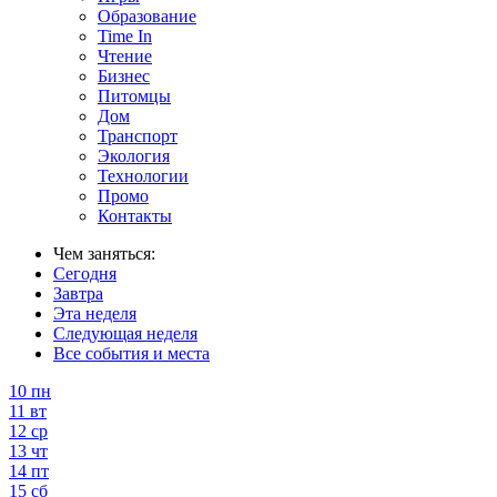
Образование
Time In
Чтение
Бизнес
Питомцы
Дом
Транспорт
Экология
Технологии
Промо
Контакты
Чем заняться:
Сегодня
Завтра
Эта неделя
Следующая неделя
Все события и места
10
пн
11
вт
12
ср
13
чт
14
пт
15
сб