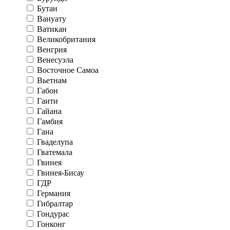
Бутан
Вануату
Ватикан
Великобритания
Венгрия
Венесуэла
Восточное Самоа
Вьетнам
Габон
Гаити
Гайана
Гамбия
Гана
Гваделупа
Гватемала
Гвинея
Гвинея-Бисау
ГДР
Германия
Гибралтар
Гондурас
Гонконг