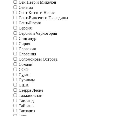
Сен Пьер и Микелон
Сенегал
Сент Киттс и Невис
Сент-Винсент и Гренадины
Сент-Люсия
Сербия
Сербия и Черногория
Сингапур
Сирия
Словакия
Словения
Соломоновы Острова
Сомали
СССР
Судан
Суринам
США
Сьерра-Леоне
Таджикистан
Таиланд
Тайвань
Танзания