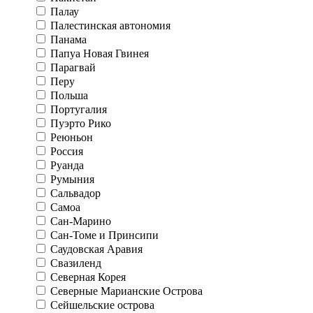
Палау
Палестинская автономия
Панама
Папуа Новая Гвинея
Парагвай
Перу
Польша
Португалия
Пуэрто Рико
Реюньон
Россия
Руанда
Румыния
Сальвадор
Самоа
Сан-Марино
Сан-Томе и Принсипи
Саудовская Аравия
Свазиленд
Северная Корея
Северные Марианские Острова
Сейшельские острова