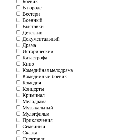
Боевик
В городе
Вестерн
Военный
Выставки
Детектив
Документальный
Драма
Исторический
Катастрофа
Кино
Комедийная мелодрама
Комедийный боевик
Комедия
Концерты
Криминал
Мелодрама
Музыкальный
Мультфильм
Приключения
Семейный
Сказка
Спектакли