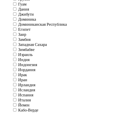
Гуам
Дания
Джибути
Доминика
Доминиканская Республика
Египет
Заир
Замбия
Западная Сахара
Зимбабве
Израиль
Индия
Индонезия
Иордания
Ирак
Иран
Ирландия
Исландия
Испания
Италия
Йемен
Кабо-Верде