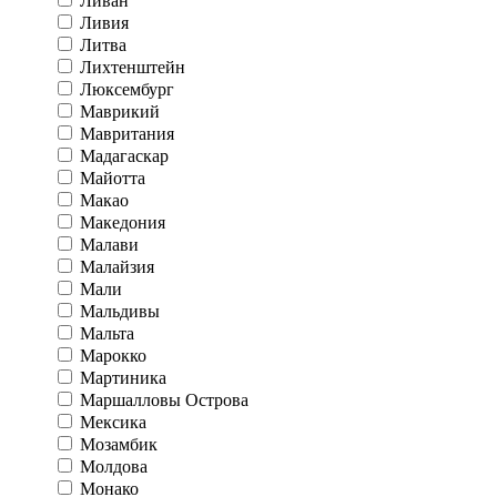
Ливан
Ливия
Литва
Лихтенштейн
Люксембург
Маврикий
Мавритания
Мадагаскар
Майотта
Макао
Македония
Малави
Малайзия
Мали
Мальдивы
Мальта
Марокко
Мартиника
Маршалловы Острова
Мексика
Мозамбик
Молдова
Монако