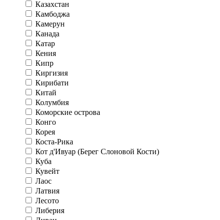
Казахстан
Камбоджа
Камерун
Канада
Катар
Кения
Кипр
Киргизия
Кирибати
Китай
Колумбия
Коморские острова
Конго
Корея
Коста-Рика
Кот д'Ивуар (Берег Слоновой Кости)
Куба
Кувейт
Лаос
Латвия
Лесото
Либерия