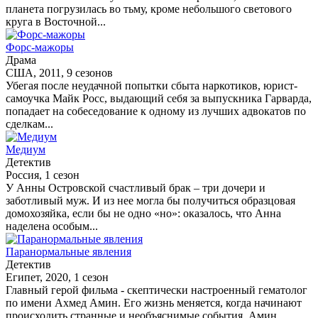
планета погрузилась во тьму, кроме небольшого светового
круга в Восточной...
Форс-мажоры
Драма
США, 2011, 9 сезонов
Убегая после неудачной попытки сбыта наркотиков, юрист-
самоучка Майк Росс, выдающий себя за выпускника Гарварда,
попадает на собеседование к одному из лучших адвокатов по
сделкам...
Медиум
Детектив
Россия, 1 сезон
У Анны Островской счастливый брак – три дочери и
заботливый муж. И из нее могла бы получиться образцовая
домохозяйка, если бы не одно «но»: оказалось, что Анна
наделена особым...
Паранормальные явления
Детектив
Египет, 2020, 1 сезон
Главный герой фильма - скептически настроенный гематолог
по имени Ахмед Амин. Его жизнь меняется, когда начинают
происходить странные и необъяснимые события. Амин