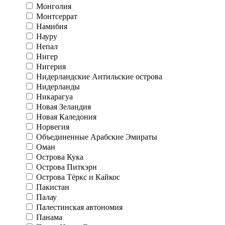
Монголия
Монтсеррат
Намибия
Науру
Непал
Нигер
Нигерия
Нидерландские Антильские острова
Нидерланды
Никарагуа
Новая Зеландия
Новая Каледония
Норвегия
Объединенные Арабские Эмираты
Оман
Острова Кука
Острова Питкэрн
Острова Тёркс и Кайкос
Пакистан
Палау
Палестинская автономия
Панама