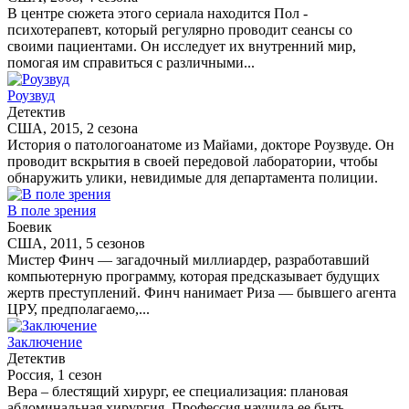
В центре сюжета этого сериала находится Пол -
психотерапевт, который регулярно проводит сеансы со
своими пациентами. Он исследует их внутренний мир,
помогая им справиться с различными...
Роузвуд
Детектив
США, 2015, 2 сезона
История о патологоанатоме из Майами, докторе Роузвуде. Он
проводит вскрытия в своей передовой лаборатории, чтобы
обнаружить улики, невидимые для департамента полиции.
В поле зрения
Боевик
США, 2011, 5 сезонов
Мистер Финч — загадочный миллиардер, разработавший
компьютерную программу, которая предсказывает будущих
жертв преступлений. Финч нанимает Риза — бывшего агента
ЦРУ, предполагаемо,...
Заключение
Детектив
Россия, 1 сезон
Вера – блестящий хирург, ее специализация: плановая
абдоминальная хирургия. Профессия научила ее быть