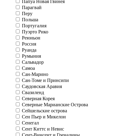
Папуа Новая Гвинея
Парагвай
Перу
Польша
Португалия
Пуэрто Рико
Реюньон
Россия
Руанда
Румыния
Сальвадор
Самоа
Сан-Марино
Сан-Томе и Принсипи
Саудовская Аравия
Свазиленд
Северная Корея
Северные Марианские Острова
Сейшельские острова
Сен Пьер и Микелон
Сенегал
Сент Киттс и Невис
Сент-Винсент и Гренадины