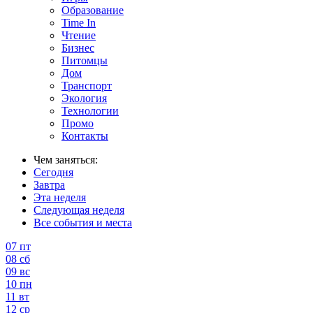
Образование
Time In
Чтение
Бизнес
Питомцы
Дом
Транспорт
Экология
Технологии
Промо
Контакты
Чем заняться:
Сегодня
Завтра
Эта неделя
Следующая неделя
Все события и места
07
пт
08
сб
09
вс
10
пн
11
вт
12
ср