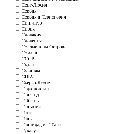
Сент-Люсия
Сербия
Сербия и Черногория
Сингапур
Сирия
Словакия
Словения
Соломоновы Острова
Сомали
СССР
Судан
Суринам
США
Сьерра-Леоне
Таджикистан
Таиланд
Тайвань
Танзания
Того
Тонга
Тринидад и Табаго
Тувалу