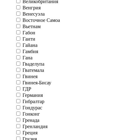
Великобритания
Венгрия
Венесуэла
Восточное Самоа
Вьетнам
Габон
Гаити
Гайана
Гамбия
Гана
Гваделупа
Гватемала
Гвинея
Гвинея-Бисау
ГДР
Германия
Гибралтар
Гондурас
Гонконг
Гренада
Гренландия
Греция
Грузия