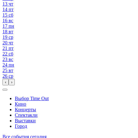
13
чт
14
пт
15
сб
16
вс
17
пн
18
вт
19
ср
20
чт
21
пт
22
сб
23
вс
24
пн
25
вт
26
ср
‹
›
Выбор Time Out
Кино
Концерты
Спектакли
Выставки
Город
Все события сегодня