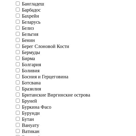
Бангладеш
Барбадос
Бахрейн
Беларусь
Белиз
Бельгия
Бенин
Берег Слоновой Кости
Бермуды
Бирма
Болгария
Боливия
Босния и Герцеговина
Ботсвана
Бразилия
Британские Виргинские острова
Бруней
Буркина Фасо
Бурунди
Бутан
Вануату
Ватикан