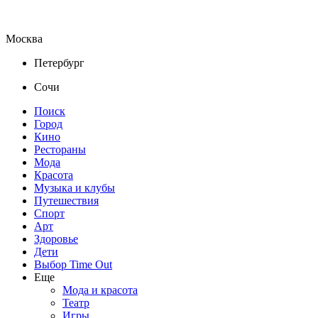
Москва
Петербург
Сочи
Поиск
Город
Кино
Рестораны
Мода
Красота
Музыка и клубы
Путешествия
Спорт
Арт
Здоровье
Дети
Выбор Time Out
Еще
Мода и красота
Театр
Игры