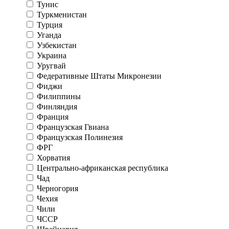
Тунис
Туркменистан
Турция
Уганда
Узбекистан
Украина
Уругвай
Федеративные Штаты Микронезии
Фиджи
Филиппины
Финляндия
Франция
Французская Гвиана
Французская Полинезия
ФРГ
Хорватия
Центрально-африканская республика
Чад
Черногория
Чехия
Чили
ЧССР