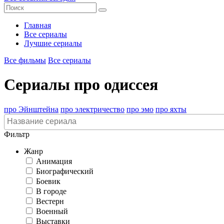
Главная
Все сериалы
Лучшие сериалы
Все фильмы
Все сериалы
Сериалы про одиссея
про Эйнштейна
про электричество
про эмо
про яхты
Фильтр
Жанр
Анимация
Биографический
Боевик
В городе
Вестерн
Военный
Выставки