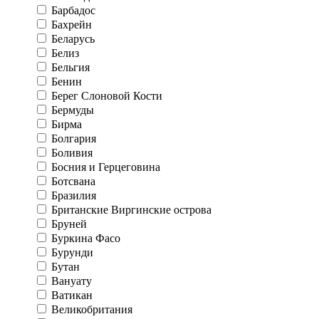
Барбадос
Бахрейн
Беларусь
Белиз
Бельгия
Бенин
Берег Слоновой Кости
Бермуды
Бирма
Болгария
Боливия
Босния и Герцеговина
Ботсвана
Бразилия
Британские Виргинские острова
Бруней
Буркина Фасо
Бурунди
Бутан
Вануату
Ватикан
Великобритания