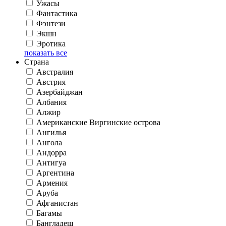
Ужасы
Фантастика
Фэнтези
Экшн
Эротика
показать все
Страна
Австралия
Австрия
Азербайджан
Албания
Алжир
Американские Виргинские острова
Ангилья
Ангола
Андорра
Антигуа
Аргентина
Армения
Аруба
Афганистан
Багамы
Бангладеш