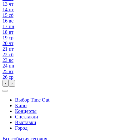
13
чт
14
пт
15
сб
16
вс
17
пн
18
вт
19
ср
20
чт
21
пт
22
сб
23
вс
24
пн
25
вт
26
ср
‹
›
Выбор Time Out
Кино
Концерты
Спектакли
Выставки
Город
Все события сегодня