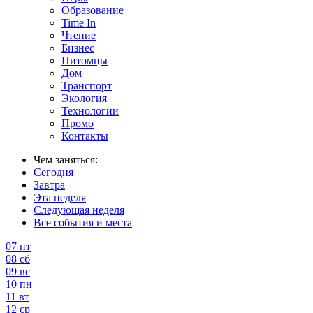
Образование
Time In
Чтение
Бизнес
Питомцы
Дом
Транспорт
Экология
Технологии
Промо
Контакты
Чем заняться:
Сегодня
Завтра
Эта неделя
Следующая неделя
Все события и места
07
пт
08
сб
09
вс
10
пн
11
вт
12
ср