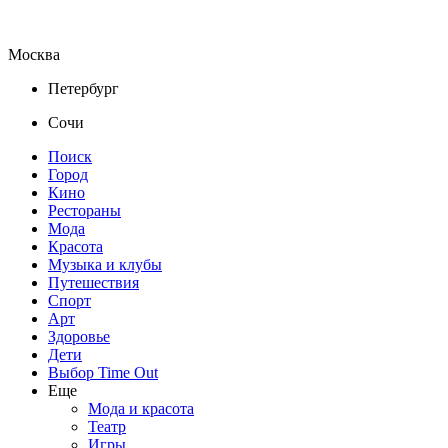
Москва
Петербург
Сочи
Поиск
Город
Кино
Рестораны
Мода
Красота
Музыка и клубы
Путешествия
Спорт
Арт
Здоровье
Дети
Выбор Time Out
Еще
Мода и красота
Театр
Игры