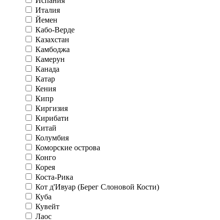
Испания
Италия
Йемен
Кабо-Верде
Казахстан
Камбоджа
Камерун
Канада
Катар
Кения
Кипр
Киргизия
Кирибати
Китай
Колумбия
Коморские острова
Конго
Корея
Коста-Рика
Кот д'Ивуар (Берег Слоновой Кости)
Куба
Кувейт
Лаос