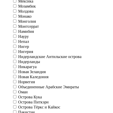
Мексика
Мозамбик
Молдова
Монако
Монголия
Монтсеррат
Намибия
Науру
Непал
Нигер
Нигерия
Нидерландские Антильские острова
Нидерланды
Никарагуа
Новая Зеландия
Новая Каледония
Норвегия
Объединенные Арабские Эмираты
Оман
Острова Кука
Острова Питкэрн
Острова Тёркс и Кайкос
Пакистан