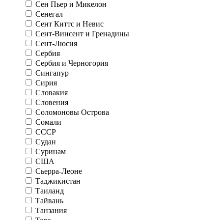
Сен Пьер и Микелон
Сенегал
Сент Киттс и Невис
Сент-Винсент и Гренадины
Сент-Люсия
Сербия
Сербия и Черногория
Сингапур
Сирия
Словакия
Словения
Соломоновы Острова
Сомали
СССР
Судан
Суринам
США
Сьерра-Леоне
Таджикистан
Таиланд
Тайвань
Танзания