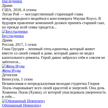
Наследники
Драма
США, 2018, 4 сезона
Логан Рой — могущественный стареющий глава
международного медийного конгломерата Waystar Royco. В
будущем правление компанией должен принять старший сын,
но прежде всей семье придется...
Бесстыдники
Драма
Россия, 2017, 1 сезон
Гоша Груздев – ленивый отец-одиночка, который живет
вместе со своей семьей в доме, который давно не видел
капитального ремонта. Герой давно забросил себя и совсем не
заботится...
Жена Иуды
Детектив
Венесуэла, 1 сезон
Независимая и непредсказуемая молодая студентка Глория
Леаль очаровывает всех своей красотой и энергией. Она дочь
Хоакины Леаль (Хуаки), от которой унаследовала уверенность
в себе...
Обещанный Неверленд