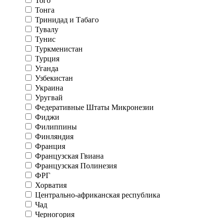
Того
Тонга
Тринидад и Табаго
Тувалу
Тунис
Туркменистан
Турция
Уганда
Узбекистан
Украина
Уругвай
Федеративные Штаты Микронезии
Фиджи
Филиппины
Финляндия
Франция
Французская Гвиана
Французская Полинезия
ФРГ
Хорватия
Центрально-африканская республика
Чад
Черногория