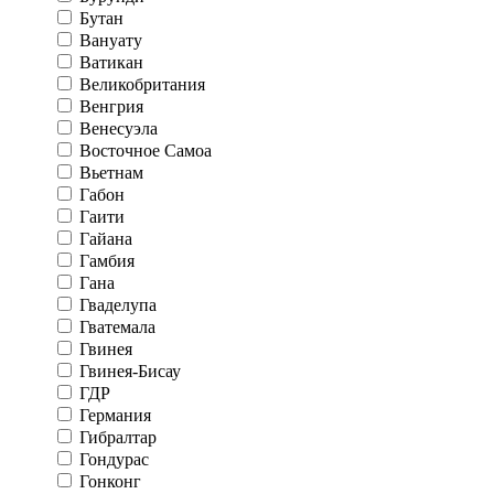
Бутан
Вануату
Ватикан
Великобритания
Венгрия
Венесуэла
Восточное Самоа
Вьетнам
Габон
Гаити
Гайана
Гамбия
Гана
Гваделупа
Гватемала
Гвинея
Гвинея-Бисау
ГДР
Германия
Гибралтар
Гондурас
Гонконг