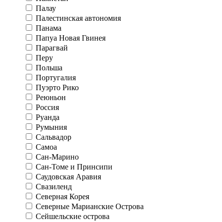
Палау
Палестинская автономия
Панама
Папуа Новая Гвинея
Парагвай
Перу
Польша
Португалия
Пуэрто Рико
Реюньон
Россия
Руанда
Румыния
Сальвадор
Самоа
Сан-Марино
Сан-Томе и Принсипи
Саудовская Аравия
Свазиленд
Северная Корея
Северные Марианские Острова
Сейшельские острова