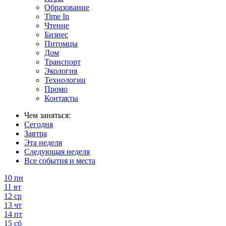
Образование
Time In
Чтение
Бизнес
Питомцы
Дом
Транспорт
Экология
Технологии
Промо
Контакты
Чем заняться:
Сегодня
Завтра
Эта неделя
Следующая неделя
Все события и места
10
пн
11
вт
12
ср
13
чт
14
пт
15
сб