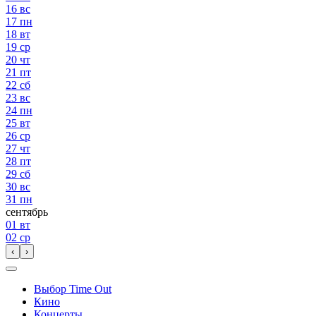
16
вс
17
пн
18
вт
19
ср
20
чт
21
пт
22
сб
23
вс
24
пн
25
вт
26
ср
27
чт
28
пт
29
сб
30
вс
31
пн
сентябрь
01
вт
02
ср
‹
›
Выбор Time Out
Кино
Концерты