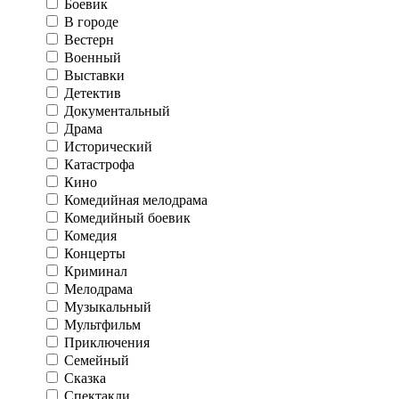
Боевик
В городе
Вестерн
Военный
Выставки
Детектив
Документальный
Драма
Исторический
Катастрофа
Кино
Комедийная мелодрама
Комедийный боевик
Комедия
Концерты
Криминал
Мелодрама
Музыкальный
Мультфильм
Приключения
Семейный
Сказка
Спектакли