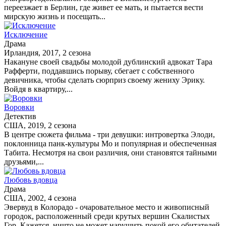
переезжает в Берлин, где живет ее мать, и пытается вести
мирскую жизнь и посещать...
Исключение
Драма
Ирландия, 2017, 2 сезона
Накануне своей свадьбы молодой дублинский адвокат Тара
Рафферти, поддавшись порыву, сбегает с собственного
девичника, чтобы сделать сюрприз своему жениху Эрику.
Войдя в квартиру,...
Воровки
Детектив
США, 2019, 2 сезона
В центре сюжета фильма - три девушки: интровертка Элоди,
поклонница панк-культуры Мо и популярная и обеспеченная
Табита. Несмотря на свои различия, они становятся тайными
друзьями,...
Любовь вдовца
Драма
США, 2002, 4 сезона
Эвервуд в Колорадо - очаровательное место и живописный
городок, расположенный среди крутых вершин Скалистых
Гор. Кажется, ничто не может нарушить покой его обитателей.