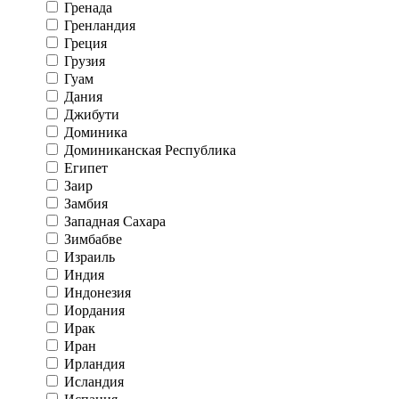
Гренада
Гренландия
Греция
Грузия
Гуам
Дания
Джибути
Доминика
Доминиканская Республика
Египет
Заир
Замбия
Западная Сахара
Зимбабве
Израиль
Индия
Индонезия
Иордания
Ирак
Иран
Ирландия
Исландия