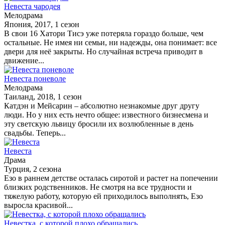
Невеста чародея
Мелодрама
Япония, 2017, 1 сезон
В свои 16 Хатори Тисэ уже потеряла гораздо больше, чем
остальные. Не имея ни семьи, ни надежды, она понимает: все
двери для неё закрыты. Но случайная встреча приводит в
движение...
Невеста поневоле
Мелодрама
Таиланд, 2018, 1 сезон
Катдэн и Мейсарин – абсолютно незнакомые друг другу
люди. Но у них есть нечто общее: известного бизнесмена и
эту светскую львицу бросили их возлюбленные в день
свадьбы. Теперь...
Невеста
Драма
Турция, 2 сезона
Езо в раннем детстве осталась сиротой и растет на попечении
близких родственников. Не смотря на все трудности и
тяжелую работу, которую ей приходилось выполнять, Езо
выросла красивой...
Невестка, с которой плохо обращались