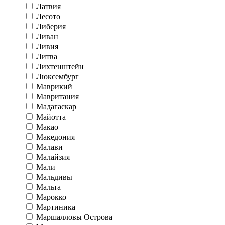
Латвия
Лесото
Либерия
Ливан
Ливия
Литва
Лихтенштейн
Люксембург
Маврикий
Мавритания
Мадагаскар
Майотта
Макао
Македония
Малави
Малайзия
Мали
Мальдивы
Мальта
Марокко
Мартиника
Маршалловы Острова