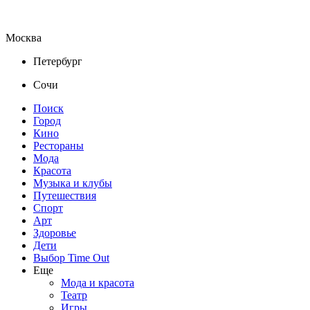
Москва
Петербург
Сочи
Поиск
Город
Кино
Рестораны
Мода
Красота
Музыка и клубы
Путешествия
Спорт
Арт
Здоровье
Дети
Выбор Time Out
Еще
Мода и красота
Театр
Игры