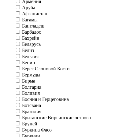
Армения
Аруба
Афганистан
Багамы
Бангладеш
Барбадос
Бахрейн
Беларусь
Белиз
Бельгия
Бенин
Берег Слоновой Кости
Бермуды
Бирма
Болгария
Боливия
Босния и Герцеговина
Ботсвана
Бразилия
Британские Виргинские острова
Бруней
Буркина Фасо
Бурунди