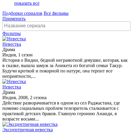
показать все
Подборки сериалов
Все фильмы
Применить
Фильтры
Невестка
Драма
Индия, 1 сезон
История о Видии, бедной неграмотной девушке, которая, как
в сказке, вышла замуж за Аникета из богатой семьи Такур.
Будучи кроткой и покорной по натуре, она терпит все
неприятности,...
Невестка
Драма
Индия, 2008, 2 сезона
Действие разворачивается в одном из сел Раджастана, где
помимо социальных проблем телезритель сталкивается с
практикой детских браков. Главную героиню Ананди, в
возрасте восьми...
Эксцентричная невестка