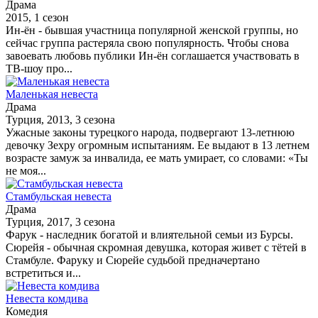
Драма
2015, 1 сезон
Ин-ён - бывшая участница популярной женской группы, но
сейчас группа растеряла свою популярность. Чтобы снова
завоевать любовь публики Ин-ён соглашается участвовать в
ТВ-шоу про...
Маленькая невеста
Драма
Турция, 2013, 3 сезона
Ужасные законы турецкого народа, подвергают 13-летнюю
девочку Зехру огромным испытаниям. Ее выдают в 13 летнем
возрасте замуж за инвалида, ее мать умирает, со словами: «Ты
не моя...
Стамбульская невеста
Драма
Турция, 2017, 3 сезона
Фарук - наследник богатой и влиятельной семьи из Бурсы.
Сюрейя - обычная скромная девушка, которая живет с тётей в
Стамбуле. Фаруку и Сюрейе судьбой предначертано
встретиться и...
Невеста комдива
Комедия