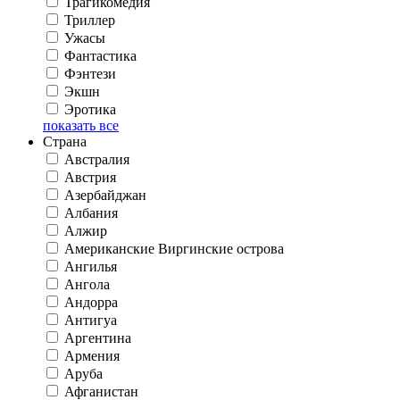
Трагикомедия
Триллер
Ужасы
Фантастика
Фэнтези
Экшн
Эротика
показать все
Страна
Австралия
Австрия
Азербайджан
Албания
Алжир
Американские Виргинские острова
Ангилья
Ангола
Андорра
Антигуа
Аргентина
Армения
Аруба
Афганистан