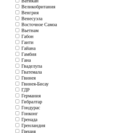
Ватикан
Великобритания
Венгрия
Венесуэла
Восточное Самоа
Вьетнам
Габон
Гаити
Гайана
Гамбия
Гана
Гваделупа
Гватемала
Гвинея
Гвинея-Бисау
ГДР
Германия
Гибралтар
Гондурас
Гонконг
Гренада
Гренландия
Греция