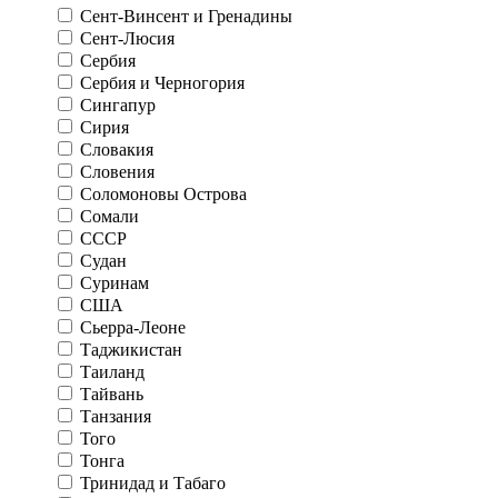
Сент-Винсент и Гренадины
Сент-Люсия
Сербия
Сербия и Черногория
Сингапур
Сирия
Словакия
Словения
Соломоновы Острова
Сомали
СССР
Судан
Суринам
США
Сьерра-Леоне
Таджикистан
Таиланд
Тайвань
Танзания
Того
Тонга
Тринидад и Табаго