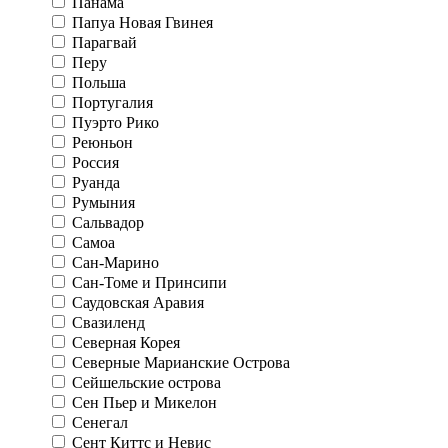
Панама
Папуа Новая Гвинея
Парагвай
Перу
Польша
Португалия
Пуэрто Рико
Реюньон
Россия
Руанда
Румыния
Сальвадор
Самоа
Сан-Марино
Сан-Томе и Принсипи
Саудовская Аравия
Свазиленд
Северная Корея
Северные Марианские Острова
Сейшельские острова
Сен Пьер и Микелон
Сенегал
Сент Киттс и Невис