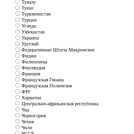
Тувалу
Тунис
Туркменистан
Турция
Уганда
Узбекистан
Украина
Уругвай
Федеративные Штаты Микронезии
Фиджи
Филиппины
Финляндия
Франция
Французская Гвиана
Французская Полинезия
ФРГ
Хорватия
Центрально-африканская республика
Чад
Черногория
Чехия
Чили
ЧССР