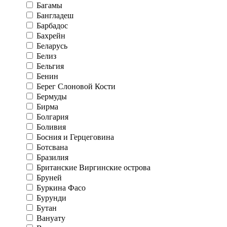
Багамы
Бангладеш
Барбадос
Бахрейн
Беларусь
Белиз
Бельгия
Бенин
Берег Слоновой Кости
Бермуды
Бирма
Болгария
Боливия
Босния и Герцеговина
Ботсвана
Бразилия
Британские Виргинские острова
Бруней
Буркина Фасо
Бурунди
Бутан
Вануату