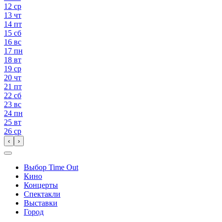
12
ср
13
чт
14
пт
15
сб
16
вс
17
пн
18
вт
19
ср
20
чт
21
пт
22
сб
23
вс
24
пн
25
вт
26
ср
‹
›
Выбор Time Out
Кино
Концерты
Спектакли
Выставки
Город