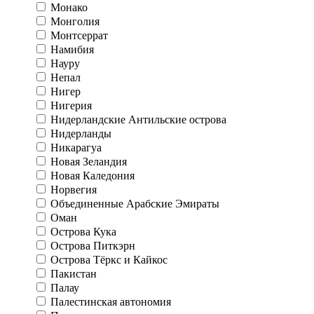
Монако
Монголия
Монтсеррат
Намибия
Науру
Непал
Нигер
Нигерия
Нидерландские Антильские острова
Нидерланды
Никарагуа
Новая Зеландия
Новая Каледония
Норвегия
Объединенные Арабские Эмираты
Оман
Острова Кука
Острова Питкэрн
Острова Тёркс и Кайкос
Пакистан
Палау
Палестинская автономия