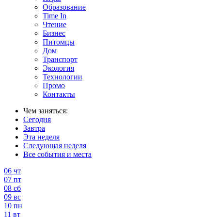
Образование
Time In
Чтение
Бизнес
Питомцы
Дом
Транспорт
Экология
Технологии
Промо
Контакты
Чем заняться:
Сегодня
Завтра
Эта неделя
Следующая неделя
Все события и места
06
чт
07
пт
08
сб
09
вс
10
пн
11
вт