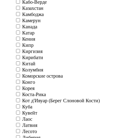
Кабо-Верде
Казахстан
Камбоджа
Камерун
Канада
Катар
Кения
Кипр
Киргизия
Кирибати
Китай
Колумбия
Коморские острова
Конго
Корея
Коста-Рика
Кот д'Ивуар (Берег Слоновой Кости)
Куба
Кувейт
Лаос
Латвия
Лесото
Либерия