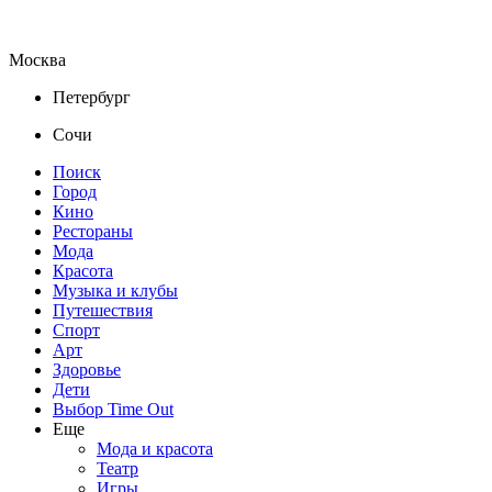
Москва
Петербург
Сочи
Поиск
Город
Кино
Рестораны
Мода
Красота
Музыка и клубы
Путешествия
Спорт
Арт
Здоровье
Дети
Выбор Time Out
Еще
Мода и красота
Театр
Игры