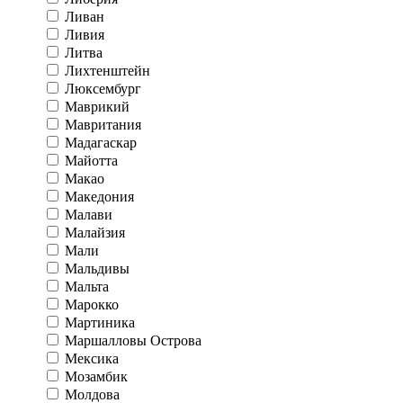
Ливан
Ливия
Литва
Лихтенштейн
Люксембург
Маврикий
Мавритания
Мадагаскар
Майотта
Макао
Македония
Малави
Малайзия
Мали
Мальдивы
Мальта
Марокко
Мартиника
Маршалловы Острова
Мексика
Мозамбик
Молдова