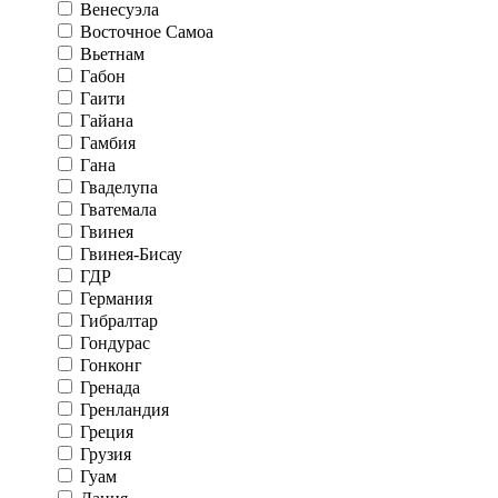
Венесуэла
Восточное Самоа
Вьетнам
Габон
Гаити
Гайана
Гамбия
Гана
Гваделупа
Гватемала
Гвинея
Гвинея-Бисау
ГДР
Германия
Гибралтар
Гондурас
Гонконг
Гренада
Гренландия
Греция
Грузия
Гуам