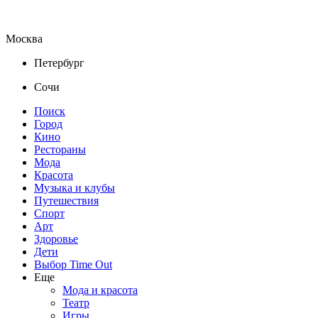
Москва
Петербург
Сочи
Поиск
Город
Кино
Рестораны
Мода
Красота
Музыка и клубы
Путешествия
Спорт
Арт
Здоровье
Дети
Выбор Time Out
Еще
Мода и красота
Театр
Игры