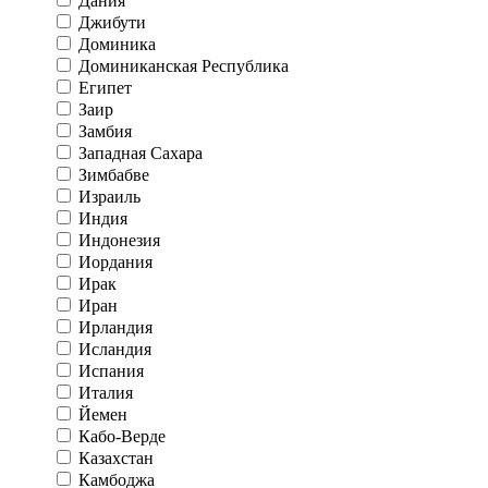
Дания
Джибути
Доминика
Доминиканская Республика
Египет
Заир
Замбия
Западная Сахара
Зимбабве
Израиль
Индия
Индонезия
Иордания
Ирак
Иран
Ирландия
Исландия
Испания
Италия
Йемен
Кабо-Верде
Казахстан
Камбоджа