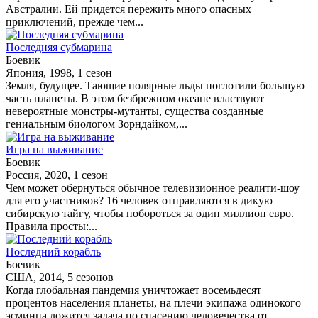
Австралии. Ей придется пережить много опасных
приключений, прежде чем...
Последняя субмарина
Боевик
Япония, 1998, 1 сезон
Земля, будущее. Тающие полярные льды поглотили большую
часть планеты. В этом безбрежном океане властвуют
невероятные монстры-мутанты, существа созданные
гениальным биологом Зорндайком,...
Игра на выживание
Боевик
Россия, 2020, 1 сезон
Чем может обернуться обычное телевизионное реалити-шоу
для его участников? 16 человек отправляются в дикую
сибирскую тайгу, чтобы побороться за один миллион евро.
Правила просты:...
Последний корабль
Боевик
США, 2014, 5 сезонов
Когда глобальная пандемия уничтожает восемьдесят
процентов населения планеты, на плечи экипажа одинокого
эсминца ложится задача по спасению человечества от