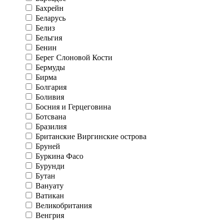
Бахрейн
Беларусь
Белиз
Бельгия
Бенин
Берег Слоновой Кости
Бермуды
Бирма
Болгария
Боливия
Босния и Герцеговина
Ботсвана
Бразилия
Британские Виргинские острова
Бруней
Буркина Фасо
Бурунди
Бутан
Вануату
Ватикан
Великобритания
Венгрия