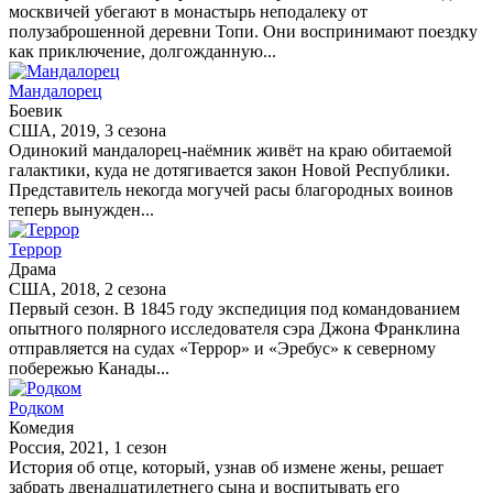
москвичей убегают в монастырь неподалеку от
полузаброшенной деревни Топи. Они воспринимают поездку
как приключение, долгожданную...
Мандалорец
Боевик
США, 2019, 3 сезона
Одинокий мандалорец-наёмник живёт на краю обитаемой
галактики, куда не дотягивается закон Новой Республики.
Представитель некогда могучей расы благородных воинов
теперь вынужден...
Террор
Драма
США, 2018, 2 сезона
Первый сезон. В 1845 году экспедиция под командованием
опытного полярного исследователя сэра Джона Франклина
отправляется на судах «Террор» и «Эребус» к северному
побережью Канады...
Родком
Комедия
Россия, 2021, 1 сезон
История об отце, который, узнав об измене жены, решает
забрать двенадцатилетнего сына и воспитывать его