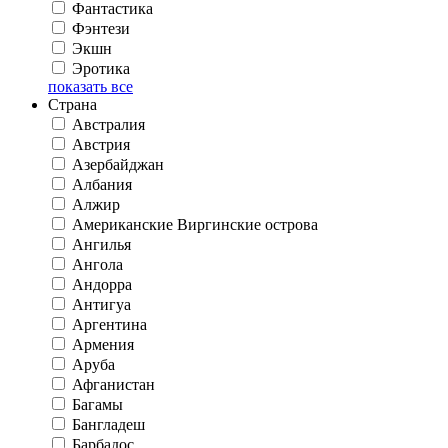
Фантастика
Фэнтези
Экшн
Эротика
показать все
Страна
Австралия
Австрия
Азербайджан
Албания
Алжир
Американские Виргинские острова
Ангилья
Ангола
Андорра
Антигуа
Аргентина
Армения
Аруба
Афганистан
Багамы
Бангладеш
Барбадос