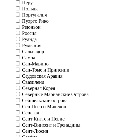
Перу
Польша
Португалия
Пуэрто Рико
Реюньон
Россия
Руанда
Румыния
Сальвадор
Самоа
Сан-Марино
Сан-Томе и Принсипи
Саудовская Аравия
Свазиленд
Северная Корея
Северные Марианские Острова
Сейшельские острова
Сен Пьер и Микелон
Сенегал
Сент Киттс и Невис
Сент-Винсент и Гренадины
Сент-Люсия