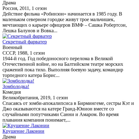
Драма
Россия, 2011, 1 сезон
Действие фильма «Робинзон» начинается в 1985 году. В
маленьком северном городке живут трое мальчишек,
мечтающих о карьере офицеров ВМФ – Сашка Робертсон,
Лешка Балунов и Вовка...
Секретный фарватер
Военный
СССР, 1988, 1 сезон
1944-й год. Год победоносного перелома в Великой
Отечественной войне, но на Балтийском театре морских
сражений пока тихо. Выполняя боевую задачу, командир
торпедного катера Борис...
Зомболодка!
Комедия
Великобритания, 2019, 1 сезон
Спасаясь от зомби-апокалипсиса в Бирмингеме, сестры Кэт и
Джо оказываются на катере Гранд-Юнион вместе со
случайными попутчиками Санни и Амаром. Во время
плавания компания понимает,...
Крушение Лаконии
Драма