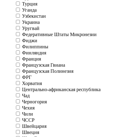
Турция
Уганда
Узбекистан
Украина
Уругвай
Федеративные Штаты Микронезии
Фиджи
Филиппины
Финляндия
Франция
Французская Гвиана
Французская Полинезия
ФРГ
Хорватия
Центрально-африканская республика
Чад
Черногория
Чехия
Чили
ЧССР
Швейцария
Швеция