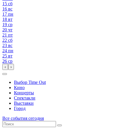
15
сб
16
вс
17
пн
18
вт
19
ср
20
чт
21
пт
22
сб
23
вс
24
пн
25
вт
26
ср
‹
›
Выбор Time Out
Кино
Концерты
Спектакли
Выставки
Город
Все события сегодня