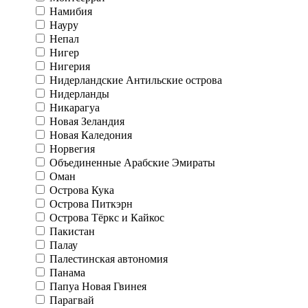
Намибия
Науру
Непал
Нигер
Нигерия
Нидерландские Антильские острова
Нидерланды
Никарагуа
Новая Зеландия
Новая Каледония
Норвегия
Объединенные Арабские Эмираты
Оман
Острова Кука
Острова Питкэрн
Острова Тёркс и Кайкос
Пакистан
Палау
Палестинская автономия
Панама
Папуа Новая Гвинея
Парагвай