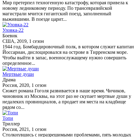
Мир претерпел техногенную катастрофу, которая привела к
новому ледниковому периоду. По трансевразийской
магистрали мчится гигантский поезд, заполненный
выжившими. В поезде царит...
Уловка-22
Боевик
США, 2019, 1 сезон
1944 год. Бомбардировочный полк, в котором служит капитан
Йоссариан, дислоцировался на острове в Тирренском море.
Чтобы выйти в запас, военнослужащему нужно совершить
определенное...
Мертвые души
Драма
Россия, 2020, 1 сезон
Сюжет романа Гоголя развивается в наше время. Чичиков,
чиновник из Москвы, на этот раз не скупает мертвые души у
недалеких провинциалов, а продает им места на кладбище
рядом со...
Топи
Триллер
Россия, 2021, 1 сезон
Столкнувшись с неразрешимыми проблемами, пять молодых