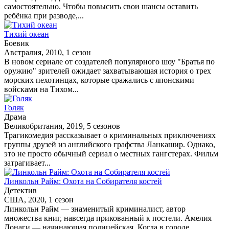
самостоятельно. Чтобы повысить свои шансы оставить
ребёнка при разводе,...
Тихий океан
Боевик
Австралия, 2010, 1 сезон
В новом сериале от создателей популярного шоу "Братья по
оружию" зрителей ожидает захватывающая история о трех
морских пехотинцах, которые сражались с японскими
войсками на Тихом...
Голяк
Драма
Великобритания, 2019, 5 сезонов
Трагикомедия рассказывает о криминальных приключениях
группы друзей из английского графства Ланкашир. Однако,
это не просто обычный сериал о местных гангстерах. Фильм
затрагивает...
Линкольн Райм: Охота на Собирателя костей
Детектив
США, 2020, 1 сезон
Линкольн Райм — знаменитый криминалист, автор
множества книг, навсегда прикованный к постели. Амелия
Донаги — начинающая полицейская. Когда в городе