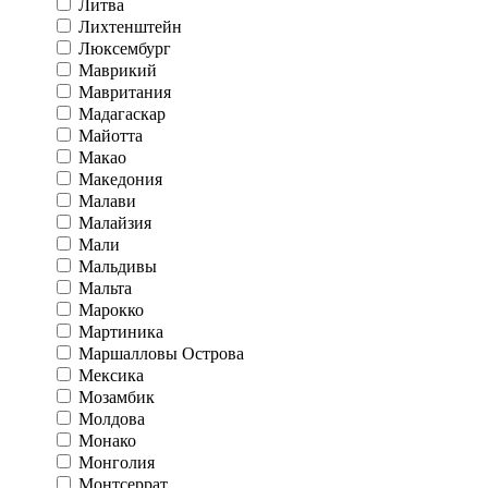
Литва
Лихтенштейн
Люксембург
Маврикий
Мавритания
Мадагаскар
Майотта
Макао
Македония
Малави
Малайзия
Мали
Мальдивы
Мальта
Марокко
Мартиника
Маршалловы Острова
Мексика
Мозамбик
Молдова
Монако
Монголия
Монтсеррат