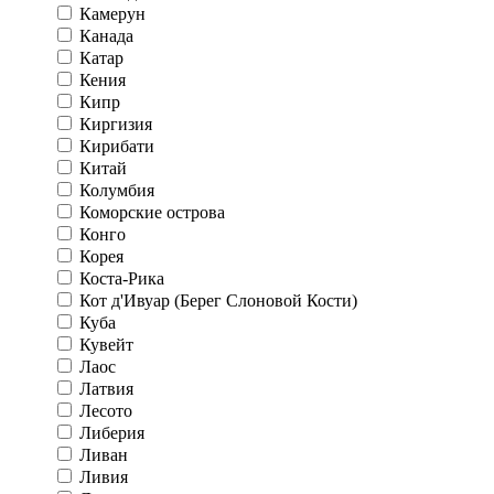
Камерун
Канада
Катар
Кения
Кипр
Киргизия
Кирибати
Китай
Колумбия
Коморские острова
Конго
Корея
Коста-Рика
Кот д'Ивуар (Берег Слоновой Кости)
Куба
Кувейт
Лаос
Латвия
Лесото
Либерия
Ливан
Ливия