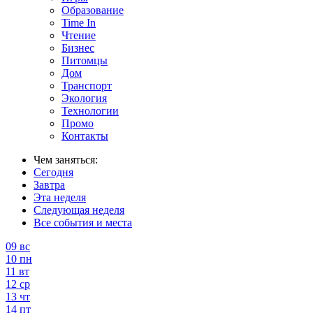
Образование
Time In
Чтение
Бизнес
Питомцы
Дом
Транспорт
Экология
Технологии
Промо
Контакты
Чем заняться:
Сегодня
Завтра
Эта неделя
Следующая неделя
Все события и места
09
вс
10
пн
11
вт
12
ср
13
чт
14
пт