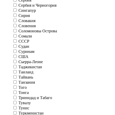
Сербия
Сербия и Черногория
Сингапур
Сирия
Словакия
Словения
Соломоновы Острова
Сомали
СССР
Судан
Суринам
США
Сьерра-Леоне
Таджикистан
Таиланд
Тайвань
Танзания
Того
Тонга
Тринидад и Табаго
Тувалу
Тунис
Туркменистан