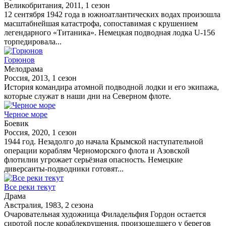
Великобритания, 2011, 1 сезон
12 сентября 1942 года в южноатлантических водах произошла
масштабнейшая катастрофа, сопоставимая с крушением
легендарного «Титаника». Немецкая подводная лодка U-156
торпедировала...
Горюнов
Мелодрама
Россия, 2013, 1 сезон
История командира атомной подводной лодки и его экипажа,
которые служат в наши дни на Северном флоте.
Черное море
Боевик
Россия, 2020, 1 сезон
1944 год. Незадолго до начала Крымской наступательной
операции кораблям Черноморского флота и Азовской
флотилии угрожает серьёзная опасность. Немецкие
диверсанты-подводники готовят...
Все реки текут
Драма
Австралия, 1983, 2 сезона
Очаровательная художница Филадельфия Гордон остается
сиротой после кораблекрушения, произошедшего у берегов