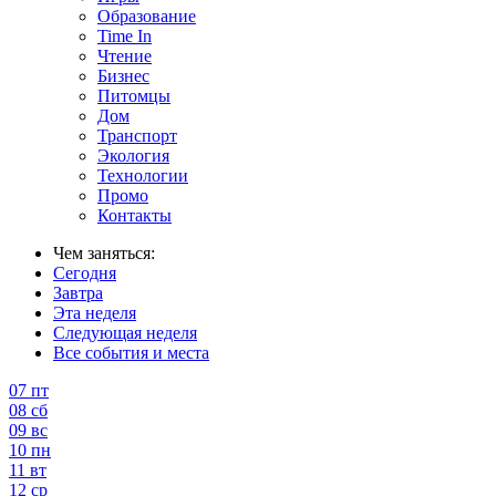
Образование
Time In
Чтение
Бизнес
Питомцы
Дом
Транспорт
Экология
Технологии
Промо
Контакты
Чем заняться:
Сегодня
Завтра
Эта неделя
Следующая неделя
Все события и места
07
пт
08
сб
09
вс
10
пн
11
вт
12
ср