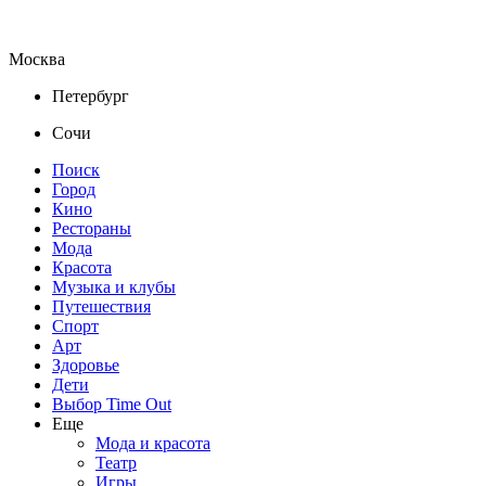
Москва
Петербург
Сочи
Поиск
Город
Кино
Рестораны
Мода
Красота
Музыка и клубы
Путешествия
Спорт
Арт
Здоровье
Дети
Выбор Time Out
Еще
Мода и красота
Театр
Игры