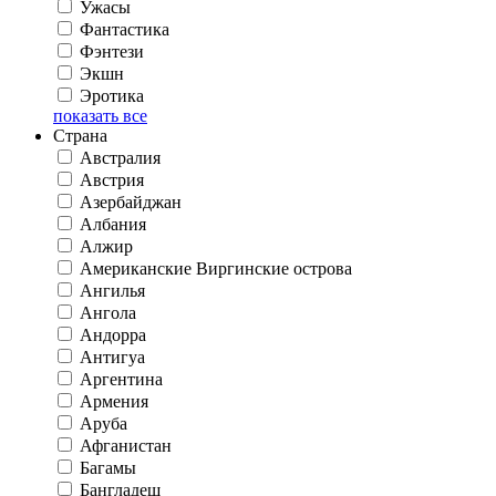
Ужасы
Фантастика
Фэнтези
Экшн
Эротика
показать все
Страна
Австралия
Австрия
Азербайджан
Албания
Алжир
Американские Виргинские острова
Ангилья
Ангола
Андорра
Антигуа
Аргентина
Армения
Аруба
Афганистан
Багамы
Бангладеш