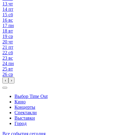
13
чт
14
пт
15
сб
16
вс
17
пн
18
вт
19
ср
20
чт
21
пт
22
сб
23
вс
24
пн
25
вт
26
ср
‹
›
Выбор Time Out
Кино
Концерты
Спектакли
Выставки
Город
Все события сегодня