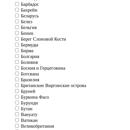
Барбадос
Бахрейн
Беларусь
Белиз
Бельгия
Бенин
Берег Слоновой Кости
Бермуды
Бирма
Болгария
Боливия
Босния и Герцеговина
Ботсвана
Бразилия
Британские Виргинские острова
Бруней
Буркина Фасо
Бурунди
Бутан
Вануату
Ватикан
Великобритания