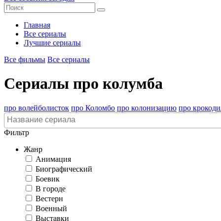
Главная
Все сериалы
Лучшие сериалы
Все фильмы
Все сериалы
Сериалы про колумба
про волейболисток
про Коломбо
про колонизацию
про крокоди
Фильтр
Жанр
Анимация
Биографический
Боевик
В городе
Вестерн
Военный
Выставки