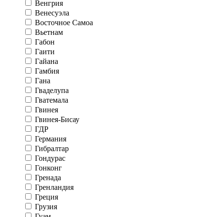
Венгрия
Венесуэла
Восточное Самоа
Вьетнам
Габон
Гаити
Гайана
Гамбия
Гана
Гваделупа
Гватемала
Гвинея
Гвинея-Бисау
ГДР
Германия
Гибралтар
Гондурас
Гонконг
Гренада
Гренландия
Греция
Грузия
Гуам