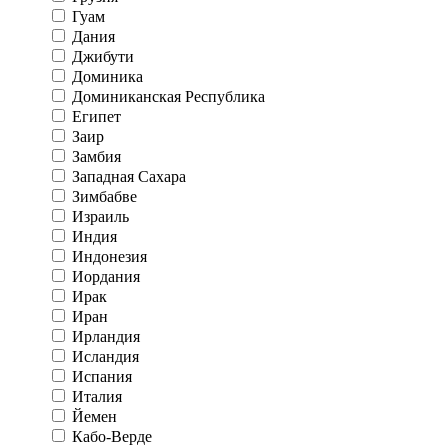
Гуам
Дания
Джибути
Доминика
Доминиканская Республика
Египет
Заир
Замбия
Западная Сахара
Зимбабве
Израиль
Индия
Индонезия
Иордания
Ирак
Иран
Ирландия
Исландия
Испания
Италия
Йемен
Кабо-Верде