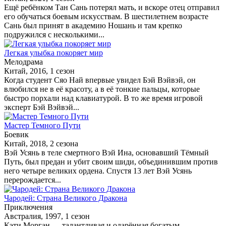
Ещё ребёнком Тан Сань потерял мать, и вскоре отец отправил
его обучаться боевым искусствам. В шестилетнем возрасте
Сань был принят в академию Ношань и там крепко
подружился с несколькими...
Легкая улыбка покоряет мир
Мелодрама
Китай, 2016, 1 сезон
Когда студент Сяо Най впервые увидел Бэй Вэйвэй, он
влюбился не в её красоту, а в её тонкие пальцы, которые
быстро порхали над клавиатурой. В то же время игровой
эксперт Бэй Вэйвэй...
Мастер Темного Пути
Боевик
Китай, 2018, 2 сезона
Вэй Усянь в теле смертного Вэй Ина, основавший Тёмный
Путь, был предан и убит своим шиди, объединившим против
него четыре великих ордена. Спустя 13 лет Вэй Усянь
перерождается...
Чародей: Страна Великого Дракона
Приключения
Австралия, 1997, 1 сезон
Кэти Морган — талантливая и одарённая богатым