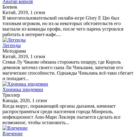
Аватар короля
Боевик
Китай, 2019, 1 сезон
В многопользовательской онлайн-игре Glory Е Цю был
топовым игроком, но из-за некоторых обстоятельств его
выгнали из команды профи, после чего парень устроился
работать в интернет-кафе....
Легенды
Мелодрама
Китай, 2019, 1 сезон
Семья Лу Чжаояо обязана сторожить пещеру, где Король
демонов заточил своего сына Ли Чэньланя, запечатав его
магические способности. Однажды Чэньлань всё-таки сбегает
и попадает...
Хроника эпидемии
Триллер
Канада, 2020, 1 сезон
Когда вирус, поражающий органы дыхания, начинает
распространяться среди населения города Монреаль,
инфекционист Анн-Мари Леклерк пытается сделать все
возможное, чтобы остановить...
Влечение