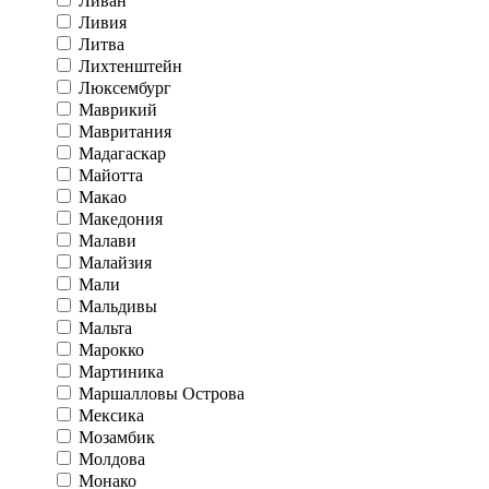
Ливан
Ливия
Литва
Лихтенштейн
Люксембург
Маврикий
Мавритания
Мадагаскар
Майотта
Макао
Македония
Малави
Малайзия
Мали
Мальдивы
Мальта
Марокко
Мартиника
Маршалловы Острова
Мексика
Мозамбик
Молдова
Монако