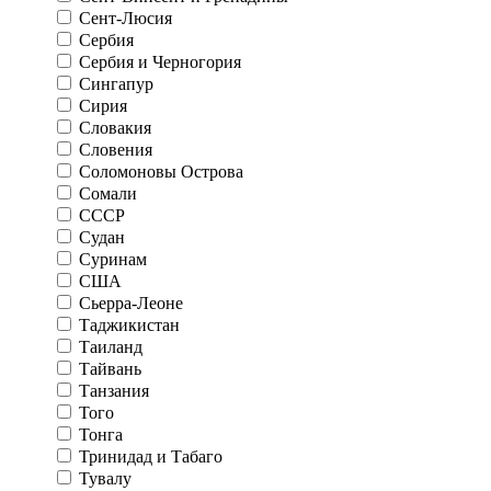
Сент-Люсия
Сербия
Сербия и Черногория
Сингапур
Сирия
Словакия
Словения
Соломоновы Острова
Сомали
СССР
Судан
Суринам
США
Сьерра-Леоне
Таджикистан
Таиланд
Тайвань
Танзания
Того
Тонга
Тринидад и Табаго
Тувалу