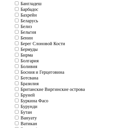
Бангладеш
Барбадос
Бахрейн
Беларусь
Белиз
Бельгия
Бенин
Берег Слоновой Кости
Бермуды
Бирма
Болгария
Боливия
Босния и Герцеговина
Ботсвана
Бразилия
Британские Виргинские острова
Бруней
Буркина Фасо
Бурунди
Бутан
Вануату
Ватикан