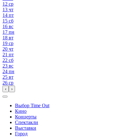
12
ср
13
чт
14
пт
15
сб
16
вс
17
пн
18
вт
19
ср
20
чт
21
пт
22
сб
23
вс
24
пн
25
вт
26
ср
‹
›
Выбор Time Out
Кино
Концерты
Спектакли
Выставки
Город