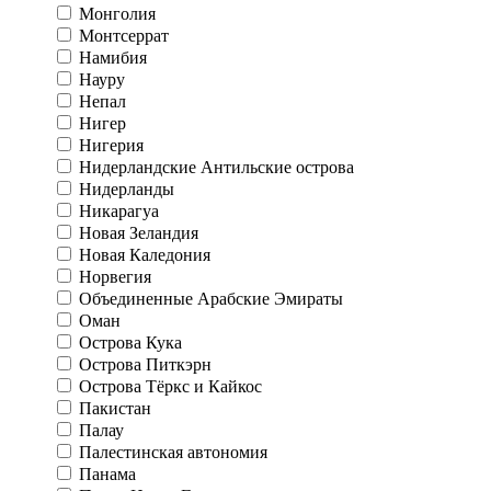
Монголия
Монтсеррат
Намибия
Науру
Непал
Нигер
Нигерия
Нидерландские Антильские острова
Нидерланды
Никарагуа
Новая Зеландия
Новая Каледония
Норвегия
Объединенные Арабские Эмираты
Оман
Острова Кука
Острова Питкэрн
Острова Тёркс и Кайкос
Пакистан
Палау
Палестинская автономия
Панама