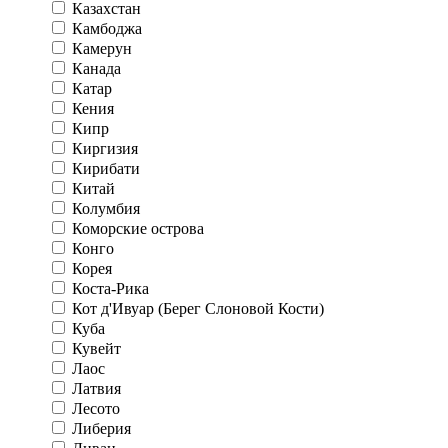
Казахстан
Камбоджа
Камерун
Канада
Катар
Кения
Кипр
Киргизия
Кирибати
Китай
Колумбия
Коморские острова
Конго
Корея
Коста-Рика
Кот д'Ивуар (Берег Слоновой Кости)
Куба
Кувейт
Лаос
Латвия
Лесото
Либерия