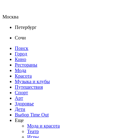
Москва
Петербург
Сочи
Поиск
Город
Кино
Рестораны
Мода
Красота
Музыка и клубы
Путешествия
Спорт
Арт
Здоровье
Дети
Выбор Time Out
Еще
Мода и красота
Театр
Игры