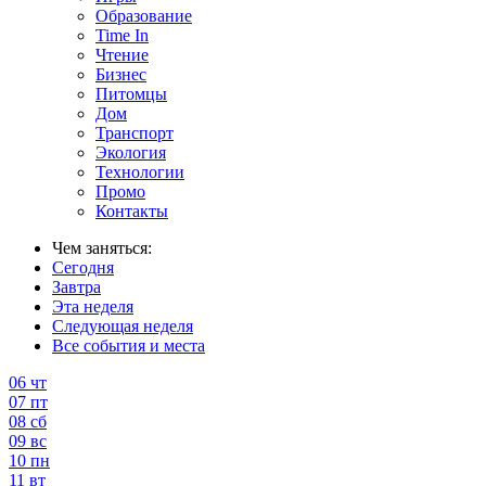
Образование
Time In
Чтение
Бизнес
Питомцы
Дом
Транспорт
Экология
Технологии
Промо
Контакты
Чем заняться:
Сегодня
Завтра
Эта неделя
Следующая неделя
Все события и места
06
чт
07
пт
08
сб
09
вс
10
пн
11
вт