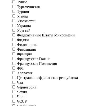
Тунис
Туркменистан
Турция
Уганда
Узбекистан
Украина
Уругвай
Федеративные Штаты Микронезии
Фиджи
Филиппины
Финляндия
Франция
Французская Гвиана
Французская Полинезия
ФРГ
Хорватия
Центрально-африканская республика
Чад
Черногория
Чехия
Чили
ЧССР