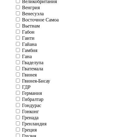
Великобритания
Венгрия
Венесуэла
Восточное Самоа
Вьетнам
Габон
Гаити
Гайана
Гамбия
Гана
Гваделупа
Гватемала
Гвинея
Гвинея-Бисау
ГДР
Германия
Гибралтар
Гондурас
Гонконг
Гренада
Гренландия
Греция
Грузия