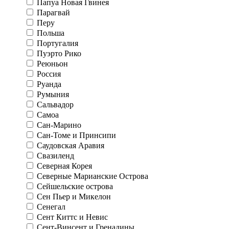
Папуа Новая Гвинея
Парагвай
Перу
Польша
Португалия
Пуэрто Рико
Реюньон
Россия
Руанда
Румыния
Сальвадор
Самоа
Сан-Марино
Сан-Томе и Принсипи
Саудовская Аравия
Свазиленд
Северная Корея
Северные Марианские Острова
Сейшельские острова
Сен Пьер и Микелон
Сенегал
Сент Киттс и Невис
Сент-Винсент и Гренадины