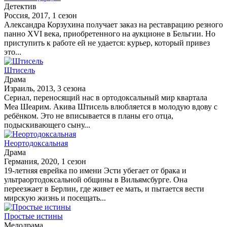
Детектив
Россия, 2017, 1 сезон
Александра Корзухина получает заказ на реставрацию резного
панно XVI века, приобретенного на аукционе в Бельгии. Но
приступить к работе ей не удается: курьер, который привез
это...
Штисель
Драма
Израиль, 2013, 3 сезона
Cериал, переносящий нас в ортодоксальный мир квартала
Меа Шеарим. Акива Штисель влюбляется в молодую вдову с
ребёнком. Это не вписывается в планы его отца,
подыскивающего сыну...
Неортодоксальная
Драма
Германия, 2020, 1 сезон
19-летняя еврейка по имени Эсти убегает от брака и
ультраортодоксальной общины в Вильямсбурге. Она
переезжает в Берлин, где живет ее мать, и пытается вести
мирскую жизнь и посещать...
Простые истины
Мелодрама