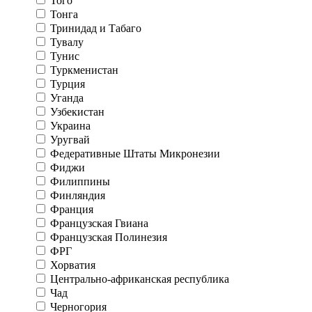
Того
Тонга
Тринидад и Табаго
Тувалу
Тунис
Туркменистан
Турция
Уганда
Узбекистан
Украина
Уругвай
Федеративные Штаты Микронезии
Фиджи
Филиппины
Финляндия
Франция
Французская Гвиана
Французская Полинезия
ФРГ
Хорватия
Центрально-африканская республика
Чад
Черногория