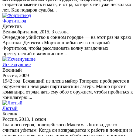
старается заменить и мать, и отца, которых нет уже несколько
лет. Как подарок судьбы...
Фортитьюд
Детектив
Великобритания, 2015, 3 сезона
Очередное убийство в сонном городке — на этот раз на краю
Арктики. Детектив Мортон прибывает в полярный
Фортитьюд, чтобы расследовать волну загадочных
преступлений в живописном...
Исчезнувшие
Военный
Россия, 2009
1942 год. Бежавший из плена майор Топорков пробирается в
окруженный немцами партизанский лагерь. Майор просит
командира отряда дать ему обоз с оружием, чтобы пробиться к
концлагерю:...
Лютый
Боевик
Россия, 2013, 1 сезон
Главного героя, полицейского Максима Лютова, долго
считали убитым. Когда он возвращается к работе в полиции и
становится новым начальником убойного отдела, у многих