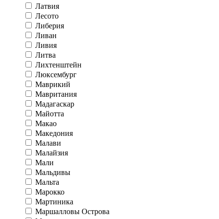
Латвия
Лесото
Либерия
Ливан
Ливия
Литва
Лихтенштейн
Люксембург
Маврикий
Мавритания
Мадагаскар
Майотта
Макао
Македония
Малави
Малайзия
Мали
Мальдивы
Мальта
Марокко
Мартиника
Маршалловы Острова