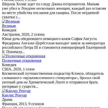
Шерлок Холмс идет по следу Джека-потрошителя. Маньяк
уже убил в Лондоне нескольких женщин, каждый раз оставляя
на месте убийства послания для сыщика. После неудачной
схватки с...
Великая
Комедия
Австралия, 2020, 2 сезона
Юная дочь обедневшего немецкого князя София Августа
Фредерика Ангальт-Цербстская выходит замуж за императора
российского Петра III и становится императрицей Екатериной
II. Поначалу...
Полночные откровения
Комедия
США, 2020, 1 сезон
Космический путешественник-подкастер Клэнси, обладатель
сломанного «мультивселенного стимулятора», бросил свой
уютный дом на Хроматической Ленте и отправился брать
интервью у существ...
Кандис Ренуар
Драма
Франция, 2013, 9 сезонов