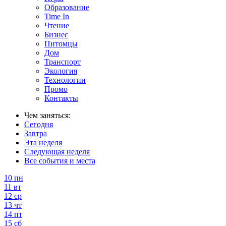
Образование
Time In
Чтение
Бизнес
Питомцы
Дом
Транспорт
Экология
Технологии
Промо
Контакты
Чем заняться:
Сегодня
Завтра
Эта неделя
Следующая неделя
Все события и места
10
пн
11
вт
12
ср
13
чт
14
пт
15
сб