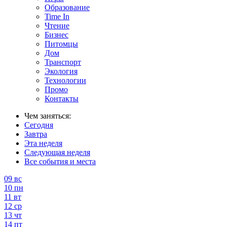
Образование
Time In
Чтение
Бизнес
Питомцы
Дом
Транспорт
Экология
Технологии
Промо
Контакты
Чем заняться:
Сегодня
Завтра
Эта неделя
Следующая неделя
Все события и места
09
вс
10
пн
11
вт
12
ср
13
чт
14
пт