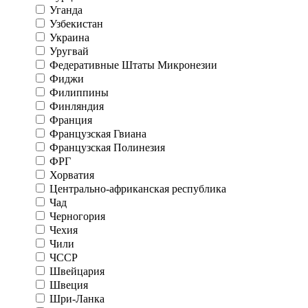
Уганда
Узбекистан
Украина
Уругвай
Федеративные Штаты Микронезии
Фиджи
Филиппины
Финляндия
Франция
Французская Гвиана
Французская Полинезия
ФРГ
Хорватия
Центрально-африканская республика
Чад
Черногория
Чехия
Чили
ЧССР
Швейцария
Швеция
Шри-Ланка