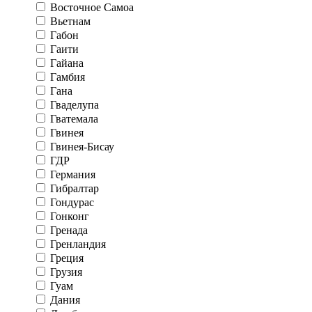
Восточное Самоа
Вьетнам
Габон
Гаити
Гайана
Гамбия
Гана
Гваделупа
Гватемала
Гвинея
Гвинея-Бисау
ГДР
Германия
Гибралтар
Гондурас
Гонконг
Гренада
Гренландия
Греция
Грузия
Гуам
Дания