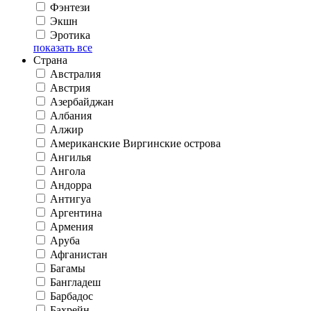
Фэнтези
Экшн
Эротика
показать все
Страна
Австралия
Австрия
Азербайджан
Албания
Алжир
Американские Виргинские острова
Ангилья
Ангола
Андорра
Антигуа
Аргентина
Армения
Аруба
Афганистан
Багамы
Бангладеш
Барбадос
Бахрейн