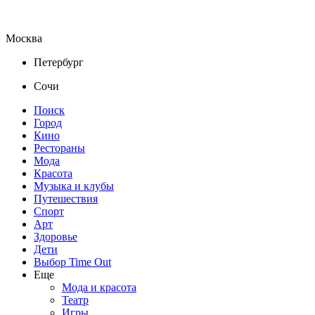
Москва
Петербург
Сочи
Поиск
Город
Кино
Рестораны
Мода
Красота
Музыка и клубы
Путешествия
Спорт
Арт
Здоровье
Дети
Выбор Time Out
Еще
Мода и красота
Театр
Игры