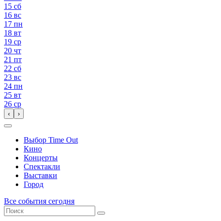
15
сб
16
вс
17
пн
18
вт
19
ср
20
чт
21
пт
22
сб
23
вс
24
пн
25
вт
26
ср
‹
›
Выбор Time Out
Кино
Концерты
Спектакли
Выставки
Город
Все события сегодня