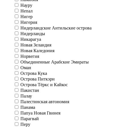
Науру
Непал
Нигер
Нигерия
Нидерландские Антильские острова
Нидерланды
Никарагуа
Новая Зеландия
Новая Каледония
Норвегия
Объединенные Арабские Эмираты
Оман
Острова Кука
Острова Питкэрн
Острова Тёркс и Кайкос
Пакистан
Палау
Палестинская автономия
Панама
Папуа Новая Гвинея
Парагвай
Перу