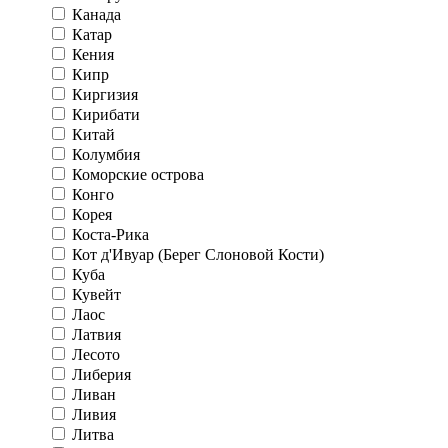
Канада
Катар
Кения
Кипр
Киргизия
Кирибати
Китай
Колумбия
Коморские острова
Конго
Корея
Коста-Рика
Кот д'Ивуар (Берег Слоновой Кости)
Куба
Кувейт
Лаос
Латвия
Лесото
Либерия
Ливан
Ливия
Литва