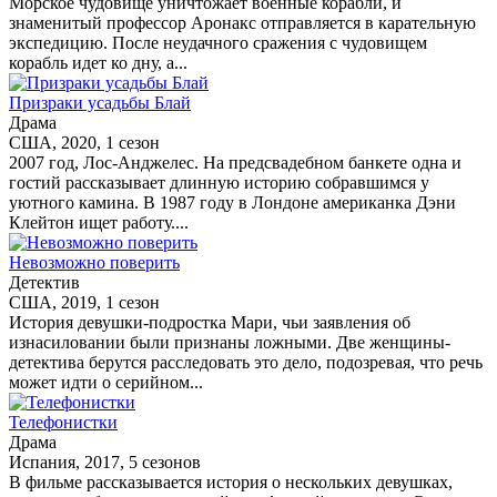
Морское чудовище уничтожает военные корабли, и
знаменитый профессор Аронакс отправляется в карательную
экспедицию. После неудачного сражения с чудовищем
корабль идет ко дну, а...
Призраки усадьбы Блай
Драма
США, 2020, 1 сезон
2007 год, Лос-Анджелес. На предсвадебном банкете одна и
гостий рассказывает длинную историю собравшимся у
уютного камина. В 1987 году в Лондоне американка Дэни
Клейтон ищет работу....
Невозможно поверить
Детектив
США, 2019, 1 сезон
История девушки-подростка Мари, чьи заявления об
изнасиловании были признаны ложными. Две женщины-
детектива берутся расследовать это дело, подозревая, что речь
может идти о серийном...
Телефонистки
Драма
Испания, 2017, 5 сезонов
В фильме рассказывается история о нескольких девушках,