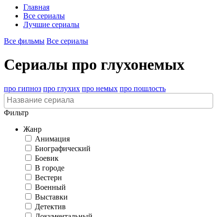
Главная
Все сериалы
Лучшие сериалы
Все фильмы
Все сериалы
Сериалы про глухонемых
про гипноз
про глухих
про немых
про пошлость
Фильтр
Жанр
Анимация
Биографический
Боевик
В городе
Вестерн
Военный
Выставки
Детектив
Документальный