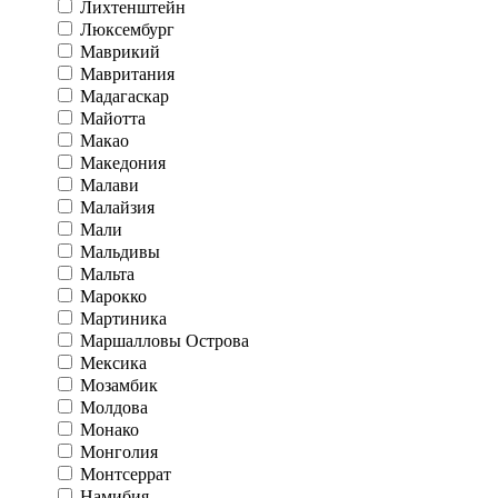
Лихтенштейн
Люксембург
Маврикий
Мавритания
Мадагаскар
Майотта
Макао
Македония
Малави
Малайзия
Мали
Мальдивы
Мальта
Марокко
Мартиника
Маршалловы Острова
Мексика
Мозамбик
Молдова
Монако
Монголия
Монтсеррат
Намибия