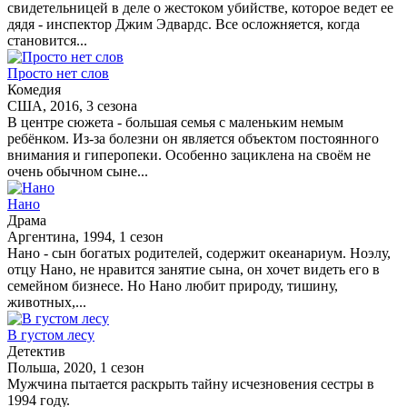
свидетельницей в деле о жестоком убийстве, которое ведет ее
дядя - инспектор Джим Эдвардс. Все осложняется, когда
становится...
Просто нет слов
Комедия
США, 2016, 3 сезона
В центре сюжета - большая семья с маленьким немым
ребёнком. Из-за болезни он является объектом постоянного
внимания и гиперопеки. Особенно зациклена на своём не
очень обычном сыне...
Нано
Драма
Аргентина, 1994, 1 сезон
Нано - сын богатых родителей, содержит океанариум. Ноэлу,
отцу Нано, не нравится занятие сына, он хочет видеть его в
семейном бизнесе. Но Нано любит природу, тишину,
животных,...
В густом лесу
Детектив
Польша, 2020, 1 сезон
Мужчина пытается раскрыть тайну исчезновения сестры в
1994 году.