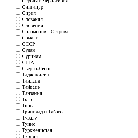
Сербия и Черногория
Сингапур
Сирия
Словакия
Словения
Соломоновы Острова
Сомали
СССР
Судан
Суринам
США
Сьерра-Леоне
Таджикистан
Таиланд
Тайвань
Танзания
Того
Тонга
Тринидад и Табаго
Тувалу
Тунис
Туркменистан
Турция