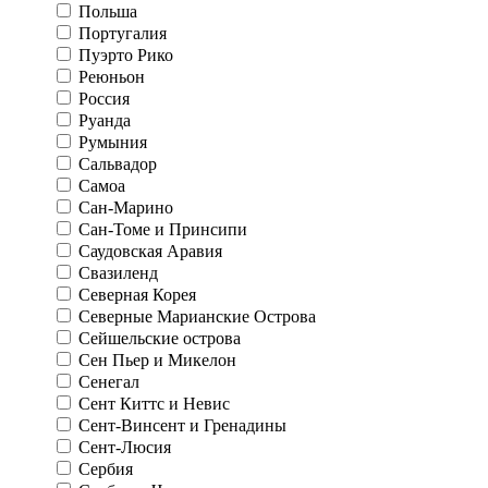
Польша
Португалия
Пуэрто Рико
Реюньон
Россия
Руанда
Румыния
Сальвадор
Самоа
Сан-Марино
Сан-Томе и Принсипи
Саудовская Аравия
Свазиленд
Северная Корея
Северные Марианские Острова
Сейшельские острова
Сен Пьер и Микелон
Сенегал
Сент Киттс и Невис
Сент-Винсент и Гренадины
Сент-Люсия
Сербия