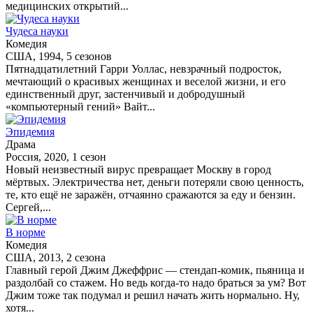
медицинских открытий...
Чудеса науки
Комедия
США, 1994, 5 сезонов
Пятнадцатилетний Гарри Уоллас, невзрачный подросток,
мечтающий о красивых женщинах и веселой жизни, и его
единственный друг, застенчивый и добродушный
«компьютерный гений» Вайт...
Эпидемия
Драма
Россия, 2020, 1 сезон
Новый неизвестный вирус превращает Москву в город
мёртвых. Электричества нет, деньги потеряли свою ценность,
те, кто ещё не заражён, отчаянно сражаются за еду и бензин.
Сергей,...
В норме
Комедия
США, 2013, 2 сезона
Главный герой Джим Джеффрис — стендап-комик, пьяница и
раздолбай со стажем. Но ведь когда-то надо браться за ум? Вот
Джим тоже так подумал и решил начать жить нормально. Ну,
хотя...