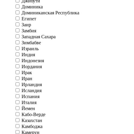
Джибути
Доминика
Доминиканская Республика
Египет
Заир
Замбия
Западная Сахара
Зимбабве
Израиль
Индия
Индонезия
Иордания
Ирак
Иран
Ирландия
Исландия
Испания
Италия
Йемен
Кабо-Верде
Казахстан
Камбоджа
Камерун