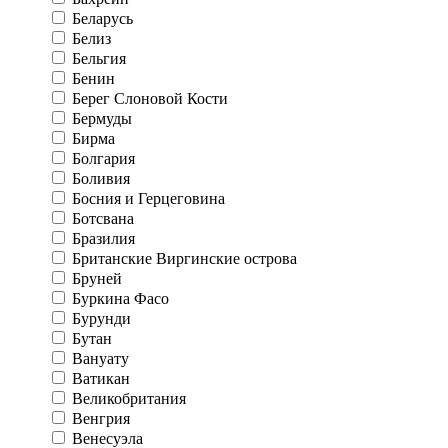
Беларусь
Белиз
Бельгия
Бенин
Берег Слоновой Кости
Бермуды
Бирма
Болгария
Боливия
Босния и Герцеговина
Ботсвана
Бразилия
Британские Виргинские острова
Бруней
Буркина Фасо
Бурунди
Бутан
Вануату
Ватикан
Великобритания
Венгрия
Венесуэла