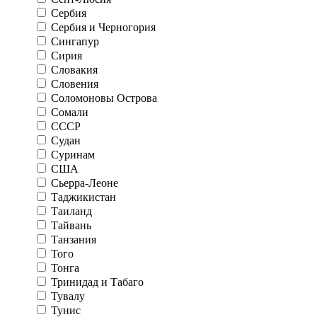
Сербия
Сербия и Черногория
Сингапур
Сирия
Словакия
Словения
Соломоновы Острова
Сомали
СССР
Судан
Суринам
США
Сьерра-Леоне
Таджикистан
Таиланд
Тайвань
Танзания
Того
Тонга
Тринидад и Табаго
Тувалу
Тунис