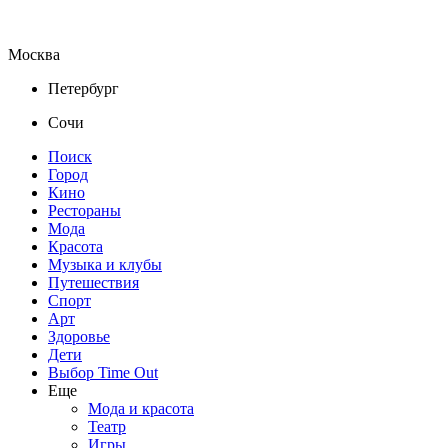
Москва
Петербург
Сочи
Поиск
Город
Кино
Рестораны
Мода
Красота
Музыка и клубы
Путешествия
Спорт
Арт
Здоровье
Дети
Выбор Time Out
Еще
Мода и красота
Театр
Игры