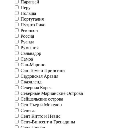
Парагвай
Перу
Польша
Португалия
Пуэрто Рико
Реюньон
Россия
Руанда
Румыния
Сальвадор
Самоа
Сан-Марино
Сан-Томе и Принсипи
Саудовская Аравия
Свазиленд
Северная Корея
Северные Марианские Острова
Сейшельские острова
Сен Пьер и Микелон
Сенегал
Сент Киттс и Невис
Сент-Винсент и Гренадины
Сент-Люсия