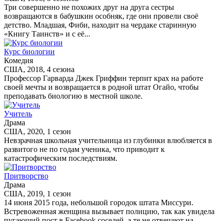
Три совершенно не похожих друг на друга сестры
возвращаются в бабушкин особняк, где они провели своё
детство. Младшая, Фиби, находит на чердаке старинную
«Книгу Таинств» и с её...
Курс биологии
Комедия
США, 2018, 4 сезона
Профессор Гарварда Джек Гриффин терпит крах на работе
своей мечты и возвращается в родной штат Огайо, чтобы
преподавать биологию в местной школе.
Учитель
Драма
США, 2020, 1 сезон
Невзрачная школьная учительница из глубинки влюбляется в
развитого не по годам ученика, что приводит к
катастрофическим последствиям.
Притворство
Драма
США, 2019, 1 сезон
14 июня 2015 года, небольшой городок штата Миссури.
Встревоженная женщина вызывает полицию, так как увидела
пугающий пост в Facebook соседей, а те не отвечают на