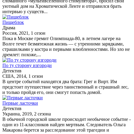
сломанного «мультивселенного стимулятора», бросил свой
уютный дом на Хроматической Ленте и отправился брать
интервью у существ...
Пищеблок
Драма
Россия, 2021, 1 сезон
Пока в Москве гремит Олимпиада-80, в летнем лагере на
Волге течет безмятежная жизнь — с утренними зарядками,
страшилками у костра и первыми влюбленностями. Но зло не
дремлет: похоже,...
По ту сторону изгороди
Детектив
США, 2014, 1 сезон
В центре событий находятся два брата: Грег и Вирт. Им
предстоит путешествие через таинственный и страшный лес,
и только пройдя его, они смогут попасть домой.
Первые ласточки
Детектив
Украина, 2019, 2 сезона
В обычной городской школе происходит необычное событие -
один из 11-классников найден мертвым. Следователь Ольга
Макарова берется за расследование этой трагедии и