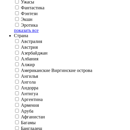
Ужасы
Фантастика
Фэнтези
Экшн
Эротика
показать все
Страна
Австралия
Австрия
Азербайджан
Албания
Алжир
Американские Виргинские острова
Ангилья
Ангола
Андорра
Антигуа
Аргентина
Армения
Аруба
Афганистан
Багамы
Бангладеш