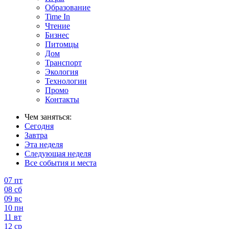
Образование
Time In
Чтение
Бизнес
Питомцы
Дом
Транспорт
Экология
Технологии
Промо
Контакты
Чем заняться:
Сегодня
Завтра
Эта неделя
Следующая неделя
Все события и места
07
пт
08
сб
09
вс
10
пн
11
вт
12
ср