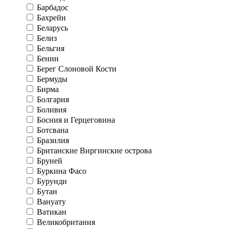
Барбадос
Бахрейн
Беларусь
Белиз
Бельгия
Бенин
Берег Слоновой Кости
Бермуды
Бирма
Болгария
Боливия
Босния и Герцеговина
Ботсвана
Бразилия
Британские Виргинские острова
Бруней
Буркина Фасо
Бурунди
Бутан
Вануату
Ватикан
Великобритания