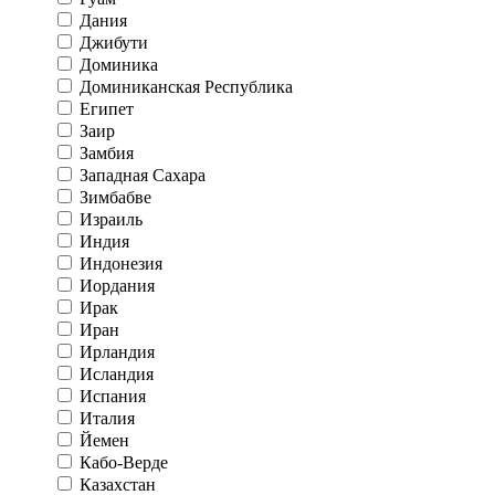
Дания
Джибути
Доминика
Доминиканская Республика
Египет
Заир
Замбия
Западная Сахара
Зимбабве
Израиль
Индия
Индонезия
Иордания
Ирак
Иран
Ирландия
Исландия
Испания
Италия
Йемен
Кабо-Верде
Казахстан