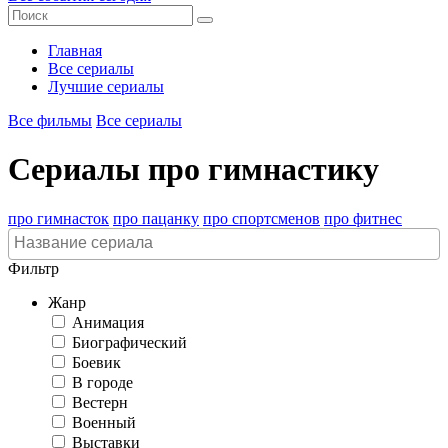
Главная
Все сериалы
Лучшие сериалы
Все фильмы
Все сериалы
Сериалы про гимнастику
про гимнасток
про пацанку
про спортсменов
про фитнес
Фильтр
Жанр
Анимация
Биографический
Боевик
В городе
Вестерн
Военный
Выставки