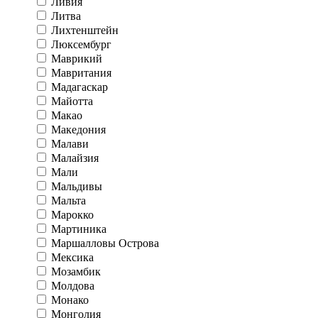
Ливия
Литва
Лихтенштейн
Люксембург
Маврикий
Мавритания
Мадагаскар
Майотта
Макао
Македония
Малави
Малайзия
Мали
Мальдивы
Мальта
Марокко
Мартиника
Маршалловы Острова
Мексика
Мозамбик
Молдова
Монако
Монголия