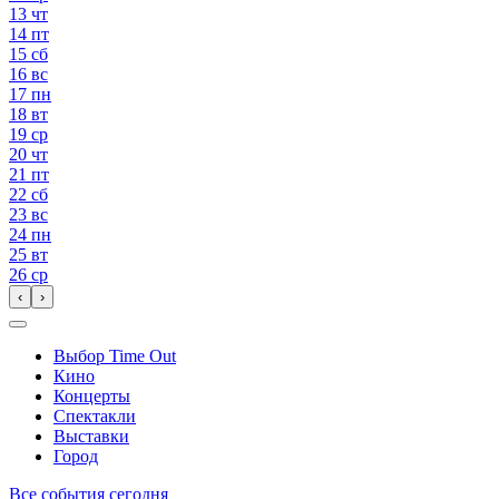
13
чт
14
пт
15
сб
16
вс
17
пн
18
вт
19
ср
20
чт
21
пт
22
сб
23
вс
24
пн
25
вт
26
ср
‹
›
Выбор Time Out
Кино
Концерты
Спектакли
Выставки
Город
Все события сегодня