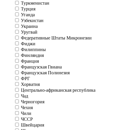
Туркменистан
Турция
Уганда
Узбекистан
Украина
Уругвай
Федеративные Штаты Микронезии
Фиджи
Филиппины
Финляндия
Франция
Французская Гвиана
Французская Полинезия
ФРГ
Хорватия
Центрально-африканская республика
Чад
Черногория
Чехия
Чили
ЧССР
Швейцария