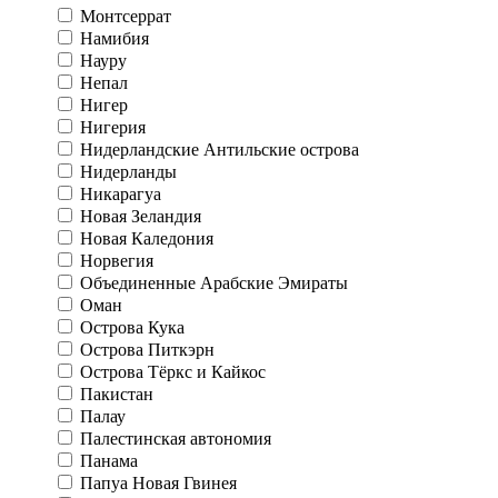
Монтсеррат
Намибия
Науру
Непал
Нигер
Нигерия
Нидерландские Антильские острова
Нидерланды
Никарагуа
Новая Зеландия
Новая Каледония
Норвегия
Объединенные Арабские Эмираты
Оман
Острова Кука
Острова Питкэрн
Острова Тёркс и Кайкос
Пакистан
Палау
Палестинская автономия
Панама
Папуа Новая Гвинея