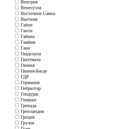
Венгрия
Венесуэла
Восточное Самоа
Вьетнам
Габон
Гаити
Гайана
Гамбия
Гана
Гваделупа
Гватемала
Гвинея
Гвинея-Бисау
ГДР
Германия
Гибралтар
Гондурас
Гонконг
Гренада
Гренландия
Греция
Грузия
Гуам