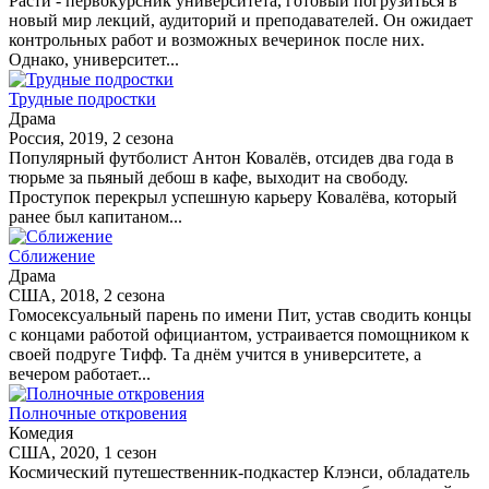
Расти - первокурсник университета, готовый погрузиться в
новый мир лекций, аудиторий и преподавателей. Он ожидает
контрольных работ и возможных вечеринок после них.
Однако, университет...
Трудные подростки
Драма
Россия, 2019, 2 сезона
Популярный футболист Антон Ковалёв, отсидев два года в
тюрьме за пьяный дебош в кафе, выходит на свободу.
Проступок перекрыл успешную карьеру Ковалёва, который
ранее был капитаном...
Сближение
Драма
США, 2018, 2 сезона
Гомосексуальный парень по имени Пит, устав сводить концы
с концами работой официантом, устраивается помощником к
своей подруге Тифф. Та днём учится в университете, а
вечером работает...
Полночные откровения
Комедия
США, 2020, 1 сезон
Космический путешественник-подкастер Клэнси, обладатель