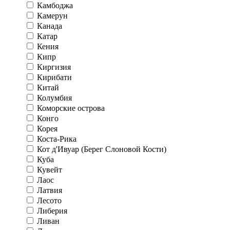
Камбоджа
Камерун
Канада
Катар
Кения
Кипр
Киргизия
Кирибати
Китай
Колумбия
Коморские острова
Конго
Корея
Коста-Рика
Кот д'Ивуар (Берег Слоновой Кости)
Куба
Кувейт
Лаос
Латвия
Лесото
Либерия
Ливан