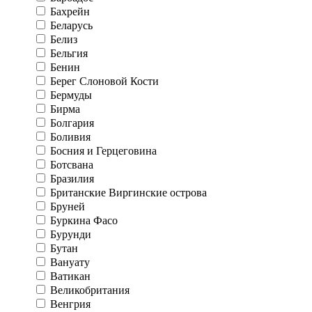
Бахрейн
Беларусь
Белиз
Бельгия
Бенин
Берег Слоновой Кости
Бермуды
Бирма
Болгария
Боливия
Босния и Герцеговина
Ботсвана
Бразилия
Британские Виргинские острова
Бруней
Буркина Фасо
Бурунди
Бутан
Вануату
Ватикан
Великобритания
Венгрия