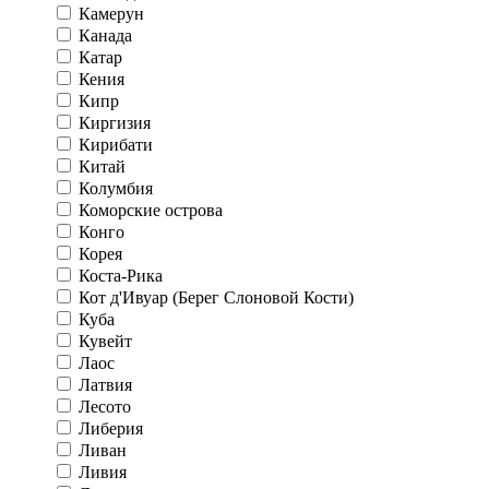
Камерун
Канада
Катар
Кения
Кипр
Киргизия
Кирибати
Китай
Колумбия
Коморские острова
Конго
Корея
Коста-Рика
Кот д'Ивуар (Берег Слоновой Кости)
Куба
Кувейт
Лаос
Латвия
Лесото
Либерия
Ливан
Ливия