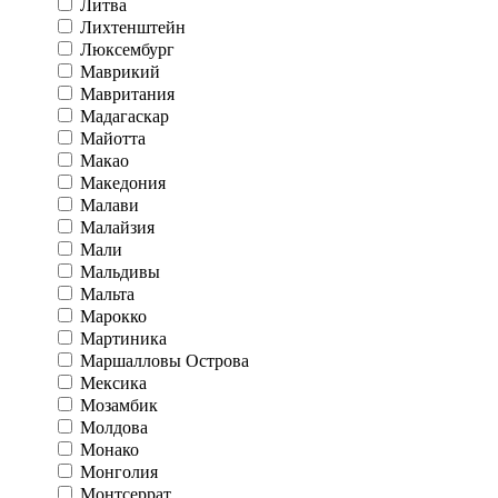
Литва
Лихтенштейн
Люксембург
Маврикий
Мавритания
Мадагаскар
Майотта
Макао
Македония
Малави
Малайзия
Мали
Мальдивы
Мальта
Марокко
Мартиника
Маршалловы Острова
Мексика
Мозамбик
Молдова
Монако
Монголия
Монтсеррат