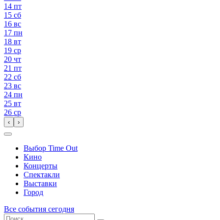
14
пт
15
сб
16
вс
17
пн
18
вт
19
ср
20
чт
21
пт
22
сб
23
вс
24
пн
25
вт
26
ср
‹
›
Выбор Time Out
Кино
Концерты
Спектакли
Выставки
Город
Все события сегодня