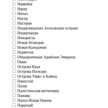
Намибия
Науру
Непал
Нигер
Нигерия
Нидерландские Антильские острова
Нидерланды
Никарагуа
Новая Зеландия
Новая Каледония
Норвегия
Объединенные Арабские Эмираты
Оман
Острова Кука
Острова Питкэрн
Острова Тёркс и Кайкос
Пакистан
Палау
Палестинская автономия
Панама
Папуа Новая Гвинея
Парагвай