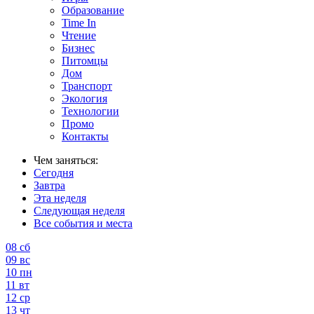
Образование
Time In
Чтение
Бизнес
Питомцы
Дом
Транспорт
Экология
Технологии
Промо
Контакты
Чем заняться:
Сегодня
Завтра
Эта неделя
Следующая неделя
Все события и места
08
сб
09
вс
10
пн
11
вт
12
ср
13
чт