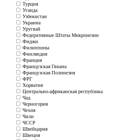
Турция
Уганда
Узбекистан
Украина
Уругвай
Федеративные Штаты Микронезии
Фиджи
Филиппины
Финляндия
Франция
Французская Гвиана
Французская Полинезия
ФРГ
Хорватия
Центрально-африканская республика
Чад
Черногория
Чехия
Чили
ЧССР
Швейцария
Швеция