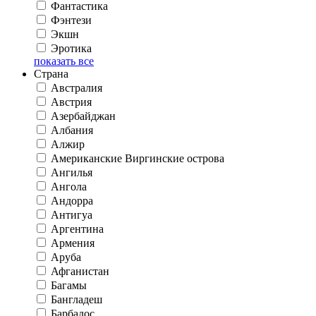
Фантастика
Фэнтези
Экшн
Эротика
показать все
Страна
Австралия
Австрия
Азербайджан
Албания
Алжир
Американские Виргинские острова
Ангилья
Ангола
Андорра
Антигуа
Аргентина
Армения
Аруба
Афганистан
Багамы
Бангладеш
Барбадос