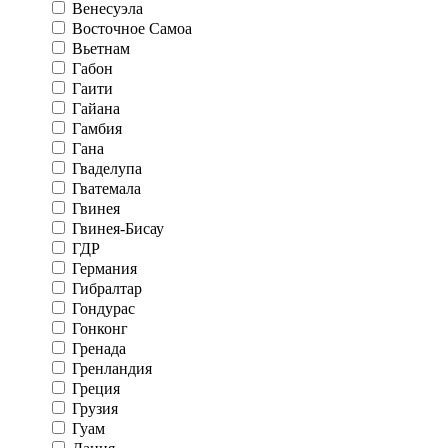
Венесуэла
Восточное Самоа
Вьетнам
Габон
Гаити
Гайана
Гамбия
Гана
Гваделупа
Гватемала
Гвинея
Гвинея-Бисау
ГДР
Германия
Гибралтар
Гондурас
Гонконг
Гренада
Гренландия
Греция
Грузия
Гуам