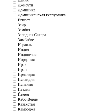
Дания
Джибути
Доминика
Доминиканская Республика
Египет
Заир
Замбия
Западная Сахара
Зимбабве
Израиль
Индия
Индонезия
Иордания
Ирак
Иран
Ирландия
Исландия
Испания
Италия
Йемен
Кабо-Верде
Казахстан
Камбоджа