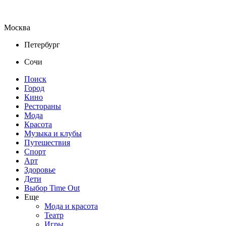
Москва
Петербург
Сочи
Поиск
Город
Кино
Рестораны
Мода
Красота
Музыка и клубы
Путешествия
Спорт
Арт
Здоровье
Дети
Выбор Time Out
Еще
Мода и красота
Театр
Игры