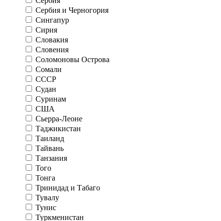
Сербия
Сербия и Черногория
Сингапур
Сирия
Словакия
Словения
Соломоновы Острова
Сомали
СССР
Судан
Суринам
США
Сьерра-Леоне
Таджикистан
Таиланд
Тайвань
Танзания
Того
Тонга
Тринидад и Табаго
Тувалу
Тунис
Туркменистан