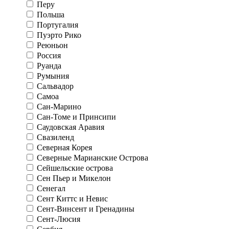
Перу
Польша
Португалия
Пуэрто Рико
Реюньон
Россия
Руанда
Румыния
Сальвадор
Самоа
Сан-Марино
Сан-Томе и Принсипи
Саудовская Аравия
Свазиленд
Северная Корея
Северные Марианские Острова
Сейшельские острова
Сен Пьер и Микелон
Сенегал
Сент Киттс и Невис
Сент-Винсент и Гренадины
Сент-Люсия