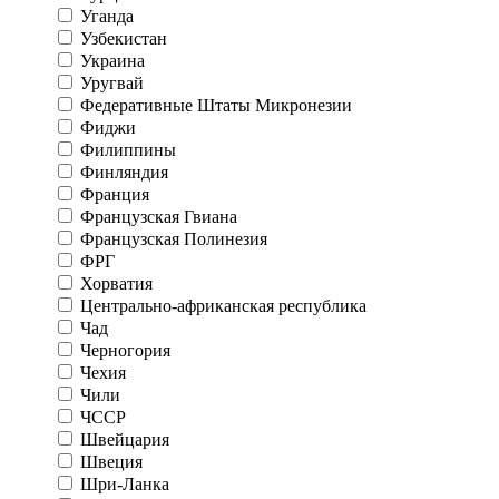
Уганда
Узбекистан
Украина
Уругвай
Федеративные Штаты Микронезии
Фиджи
Филиппины
Финляндия
Франция
Французская Гвиана
Французская Полинезия
ФРГ
Хорватия
Центрально-африканская республика
Чад
Черногория
Чехия
Чили
ЧССР
Швейцария
Швеция
Шри-Ланка