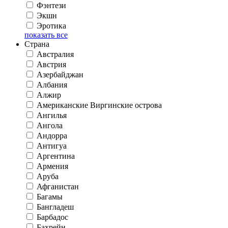
Фэнтези
Экшн
Эротика
показать все
Страна
Австралия
Австрия
Азербайджан
Албания
Алжир
Американские Виргинские острова
Ангилья
Ангола
Андорра
Антигуа
Аргентина
Армения
Аруба
Афганистан
Багамы
Бангладеш
Барбадос
Бахрейн