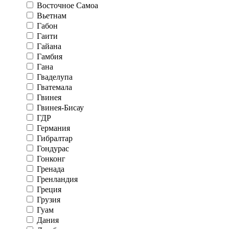
Восточное Самоа
Вьетнам
Габон
Гаити
Гайана
Гамбия
Гана
Гваделупа
Гватемала
Гвинея
Гвинея-Бисау
ГДР
Германия
Гибралтар
Гондурас
Гонконг
Гренада
Гренландия
Греция
Грузия
Гуам
Дания