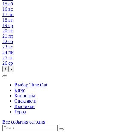
15
сб
16
вс
17
пн
18
вт
19
ср
20
чт
21
пт
22
сб
23
вс
24
пн
25
вт
26
ср
‹
›
Выбор Time Out
Кино
Концерты
Спектакли
Выставки
Город
Все события сегодня