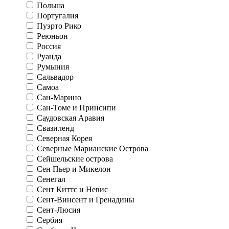
Польша
Португалия
Пуэрто Рико
Реюньон
Россия
Руанда
Румыния
Сальвадор
Самоа
Сан-Марино
Сан-Томе и Принсипи
Саудовская Аравия
Свазиленд
Северная Корея
Северные Марианские Острова
Сейшельские острова
Сен Пьер и Микелон
Сенегал
Сент Киттс и Невис
Сент-Винсент и Гренадины
Сент-Люсия
Сербия