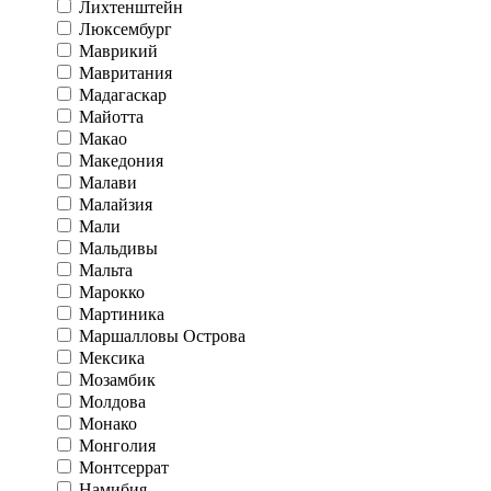
Лихтенштейн
Люксембург
Маврикий
Мавритания
Мадагаскар
Майотта
Макао
Македония
Малави
Малайзия
Мали
Мальдивы
Мальта
Марокко
Мартиника
Маршалловы Острова
Мексика
Мозамбик
Молдова
Монако
Монголия
Монтсеррат
Намибия