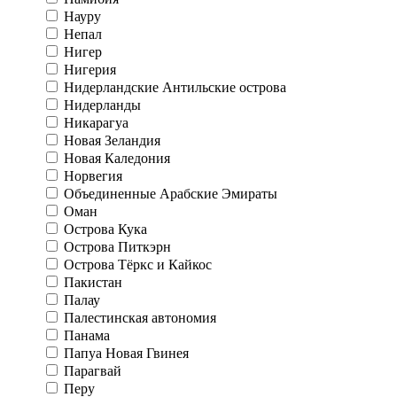
Науру
Непал
Нигер
Нигерия
Нидерландские Антильские острова
Нидерланды
Никарагуа
Новая Зеландия
Новая Каледония
Норвегия
Объединенные Арабские Эмираты
Оман
Острова Кука
Острова Питкэрн
Острова Тёркс и Кайкос
Пакистан
Палау
Палестинская автономия
Панама
Папуа Новая Гвинея
Парагвай
Перу