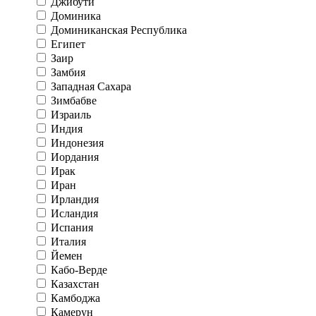
Джибути
Доминика
Доминиканская Республика
Египет
Заир
Замбия
Западная Сахара
Зимбабве
Израиль
Индия
Индонезия
Иордания
Ирак
Иран
Ирландия
Исландия
Испания
Италия
Йемен
Кабо-Верде
Казахстан
Камбоджа
Камерун