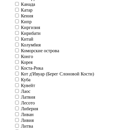
Канада
Катар
Кения
Кипр
Киргизия
Кирибати
Китай
Колумбия
Коморские острова
Конго
Корея
Коста-Рика
Кот д'Ивуар (Берег Слоновой Кости)
Куба
Кувейт
Лаос
Латвия
Лесото
Либерия
Ливан
Ливия
Литва