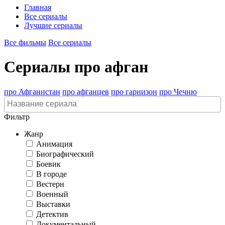
Главная
Все сериалы
Лучшие сериалы
Все фильмы
Все сериалы
Сериалы про афган
про Афганистан
про афганцев
про гарнизон
про Чечню
Фильтр
Жанр
Анимация
Биографический
Боевик
В городе
Вестерн
Военный
Выставки
Детектив
Документальный