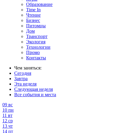
Образование
Time In
Чтение
Бизнес
Питомцы
Дом
Транспорт
Экология
Технологии
Промо
Контакты
Чем заняться:
Сегодня
Завтра
Эта неделя
Следующая неделя
Все события и места
09
вс
10
пн
11
вт
12
ср
13
чт
14
пт