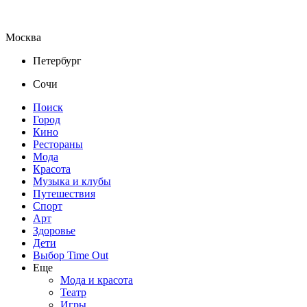
Москва
Петербург
Сочи
Поиск
Город
Кино
Рестораны
Мода
Красота
Музыка и клубы
Путешествия
Спорт
Арт
Здоровье
Дети
Выбор Time Out
Еще
Мода и красота
Театр
Игры