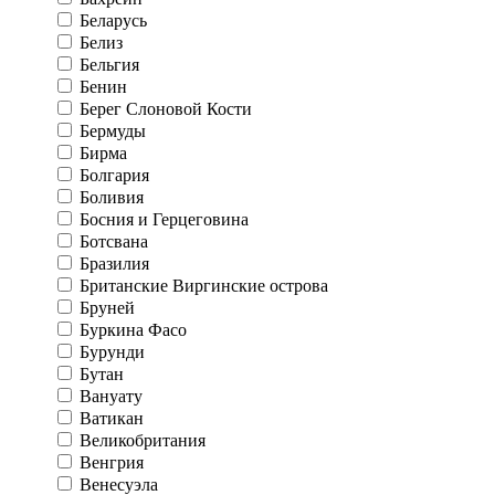
Беларусь
Белиз
Бельгия
Бенин
Берег Слоновой Кости
Бермуды
Бирма
Болгария
Боливия
Босния и Герцеговина
Ботсвана
Бразилия
Британские Виргинские острова
Бруней
Буркина Фасо
Бурунди
Бутан
Вануату
Ватикан
Великобритания
Венгрия
Венесуэла