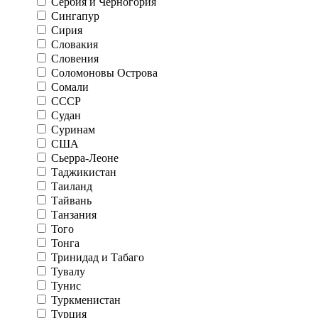
Сербия и Черногория
Сингапур
Сирия
Словакия
Словения
Соломоновы Острова
Сомали
СССР
Судан
Суринам
США
Сьерра-Леоне
Таджикистан
Таиланд
Тайвань
Танзания
Того
Тонга
Тринидад и Табаго
Тувалу
Тунис
Туркменистан
Турция