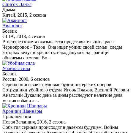
Список Ланъя
Драма
Китай, 2015, 2 сезона
Аванпост
Боевик
США, 2018, 4 сезона
В центре сюжета оказывается представительница расы
Чернокровок - Тэлон. Она ищет убийц своей семьи, следы
которых ведут в крепость, находящуюся на границе
обитаемых земель. Во...
Убойная сила
Боевик
Россия, 2000, 6 сезонов
Сериал описывает трудовые будни питерских оперов.
Сотрудники убойного отдела Игорь Плахов, Василий Рогов и
Анатолий Дукалис день за днем расследуют нелегкие дела,
мечтая избавить...
Хроники Шаннары
Приключения
Новая Зеландия, 2016, 2 сезона
События сериала происходят в далёком будущем. Войны
разделили Северную Америку на 4 части. На какой-то из них