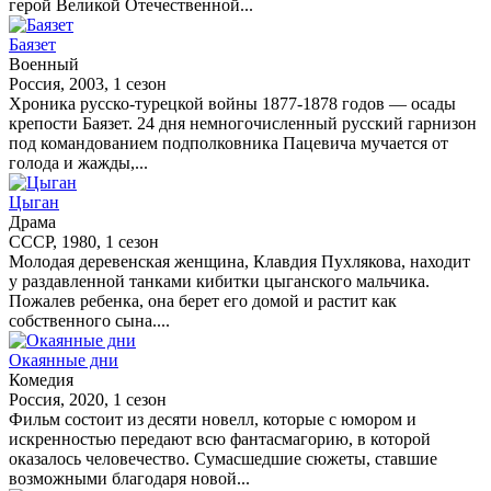
герой Великой Отечественной...
Баязет
Военный
Россия, 2003, 1 сезон
Хроника русско-турецкой войны 1877-1878 годов — осады
крепости Баязет. 24 дня немногочисленный русский гарнизон
под командованием подполковника Пацевича мучается от
голода и жажды,...
Цыган
Драма
СССР, 1980, 1 сезон
Молодая деревенская женщина, Клавдия Пухлякова, находит
у раздавленной танками кибитки цыганского мальчика.
Пожалев ребенка, она берет его домой и растит как
собственного сына....
Окаянные дни
Комедия
Россия, 2020, 1 сезон
Фильм состоит из десяти новелл, которые с юмором и
искренностью передают всю фантасмагорию, в которой
оказалось человечество. Сумасшедшие сюжеты, ставшие
возможными благодаря новой...