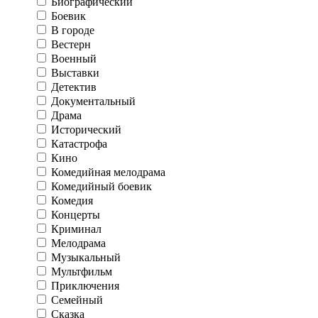
Биографический
Боевик
В городе
Вестерн
Военный
Выставки
Детектив
Документальный
Драма
Исторический
Катастрофа
Кино
Комедийная мелодрама
Комедийный боевик
Комедия
Концерты
Криминал
Мелодрама
Музыкальный
Мультфильм
Приключения
Семейный
Сказка