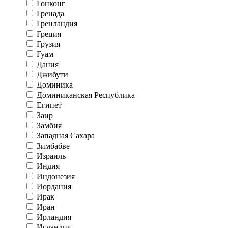
Гонконг
Гренада
Гренландия
Греция
Грузия
Гуам
Дания
Джибути
Доминика
Доминиканская Республика
Египет
Заир
Замбия
Западная Сахара
Зимбабве
Израиль
Индия
Индонезия
Иордания
Ирак
Иран
Ирландия
Исландия