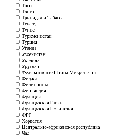
Того
Тонга
Тринидад и Табаго
Тувалу
Тунис
Туркменистан
Турция
Уганда
Узбекистан
Украина
Уругвай
Федеративные Штаты Микронезии
Фиджи
Филиппины
Финляндия
Франция
Французская Гвиана
Французская Полинезия
ФРГ
Хорватия
Центрально-африканская республика
Чад