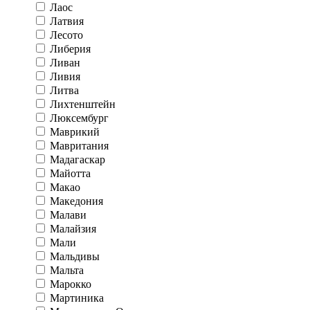
Лаос
Латвия
Лесото
Либерия
Ливан
Ливия
Литва
Лихтенштейн
Люксембург
Маврикий
Мавритания
Мадагаскар
Майотта
Макао
Македония
Малави
Малайзия
Мали
Мальдивы
Мальта
Марокко
Мартиника