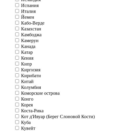
Испания
Италия
Йемен
Кабо-Верде
Казахстан
Камбоджа
Камерун
Канада
Катар
Кения
Кипр
Киргизия
Кирибати
Китай
Колумбия
Коморские острова
Конго
Корея
Коста-Рика
Кот д'Ивуар (Берег Слоновой Кости)
Куба
Кувейт