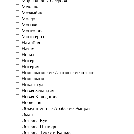
Маршалловы Острова
Мексика
Мозамбик
Молдова
Монако
Монголия
Монтсеррат
Намибия
Науру
Непал
Нигер
Нигерия
Нидерландские Антильские острова
Нидерланды
Никарагуа
Новая Зеландия
Новая Каледония
Норвегия
Объединенные Арабские Эмираты
Оман
Острова Кука
Острова Питкэрн
Острова Тёркс и Кайкос