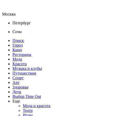
Москва
Петербург
Сочи
Поиск
Город
Кино
Рестораны
Мода
Красота
Музыка и клубы
Путешествия
Спорт
Арт
Здоровье
Дети
Выбор Time Out
Еще
Мода и красота
Театр
Игры