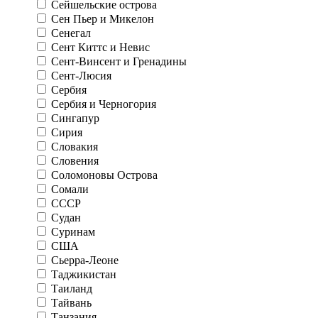
Сейшельские острова
Сен Пьер и Микелон
Сенегал
Сент Киттс и Невис
Сент-Винсент и Гренадины
Сент-Люсия
Сербия
Сербия и Черногория
Сингапур
Сирия
Словакия
Словения
Соломоновы Острова
Сомали
СССР
Судан
Суринам
США
Сьерра-Леоне
Таджикистан
Таиланд
Тайвань
Танзания