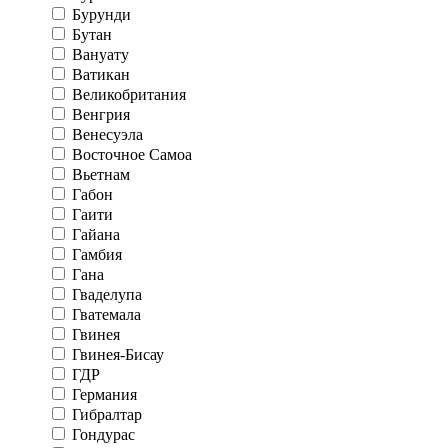
Бурунди
Бутан
Вануату
Ватикан
Великобритания
Венгрия
Венесуэла
Восточное Самоа
Вьетнам
Габон
Гаити
Гайана
Гамбия
Гана
Гваделупа
Гватемала
Гвинея
Гвинея-Бисау
ГДР
Германия
Гибралтар
Гондурас