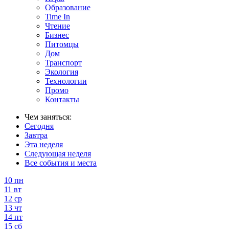
Образование
Time In
Чтение
Бизнес
Питомцы
Дом
Транспорт
Экология
Технологии
Промо
Контакты
Чем заняться:
Сегодня
Завтра
Эта неделя
Следующая неделя
Все события и места
10
пн
11
вт
12
ср
13
чт
14
пт
15
сб