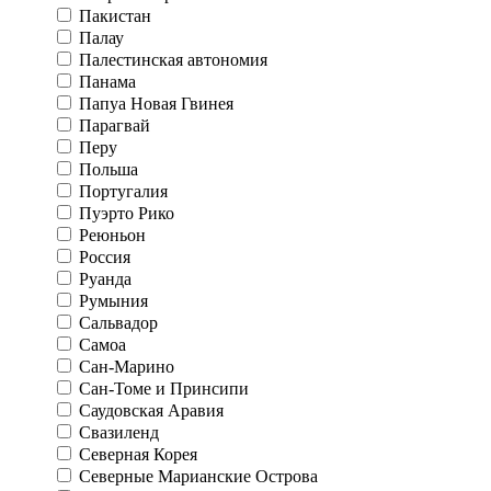
Пакистан
Палау
Палестинская автономия
Панама
Папуа Новая Гвинея
Парагвай
Перу
Польша
Португалия
Пуэрто Рико
Реюньон
Россия
Руанда
Румыния
Сальвадор
Самоа
Сан-Марино
Сан-Томе и Принсипи
Саудовская Аравия
Свазиленд
Северная Корея
Северные Марианские Острова