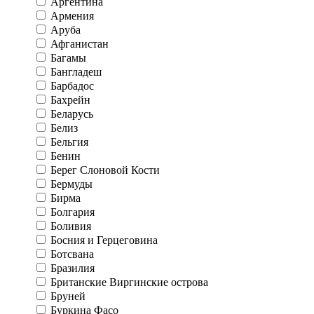
Аргентина
Армения
Аруба
Афганистан
Багамы
Бангладеш
Барбадос
Бахрейн
Беларусь
Белиз
Бельгия
Бенин
Берег Слоновой Кости
Бермуды
Бирма
Болгария
Боливия
Босния и Герцеговина
Ботсвана
Бразилия
Британские Виргинские острова
Бруней
Буркина Фасо