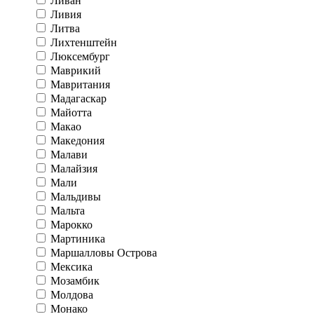
Ливан
Ливия
Литва
Лихтенштейн
Люксембург
Маврикий
Мавритания
Мадагаскар
Майотта
Макао
Македония
Малави
Малайзия
Мали
Мальдивы
Мальта
Марокко
Мартиника
Маршалловы Острова
Мексика
Мозамбик
Молдова
Монако