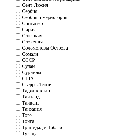
Сент-Люсия
Сербия
Сербия и Черногория
Сингапур
Сирия
Словакия
Словения
Соломоновы Острова
Сомали
СССР
Судан
Суринам
США
Сьерра-Леоне
Таджикистан
Таиланд
Тайвань
Танзания
Того
Тонга
Тринидад и Табаго
Тувалу