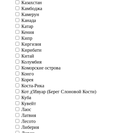
Казахстан
Камбоджа
Камерун
Канада
Катар
Кения
Кипр
Киргизия
Кирибати
Китай
Колумбия
Коморские острова
Конго
Корея
Коста-Рика
Кот д'Ивуар (Берег Слоновой Кости)
Куба
Кувейт
Лаос
Латвия
Лесото
Либерия