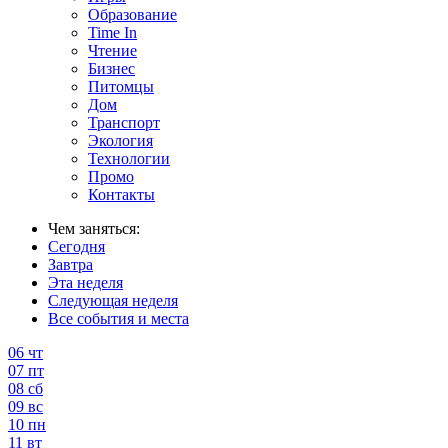
Образование
Time In
Чтение
Бизнес
Питомцы
Дом
Транспорт
Экология
Технологии
Промо
Контакты
Чем заняться:
Сегодня
Завтра
Эта неделя
Следующая неделя
Все события и места
06
чт
07
пт
08
сб
09
вс
10
пн
11
вт