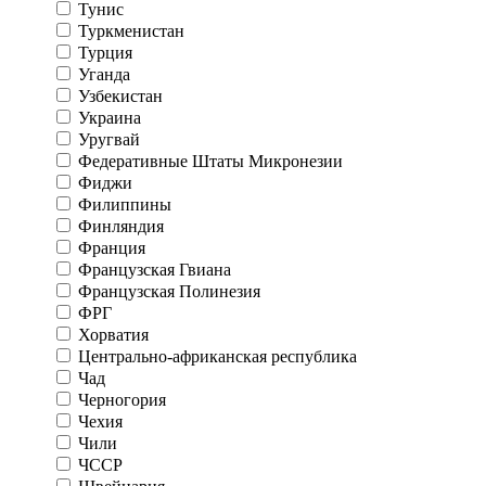
Тунис
Туркменистан
Турция
Уганда
Узбекистан
Украина
Уругвай
Федеративные Штаты Микронезии
Фиджи
Филиппины
Финляндия
Франция
Французская Гвиана
Французская Полинезия
ФРГ
Хорватия
Центрально-африканская республика
Чад
Черногория
Чехия
Чили
ЧССР