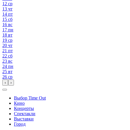
12
ср
13
чт
14
пт
15
сб
16
вс
17
пн
18
вт
19
ср
20
чт
21
пт
22
сб
23
вс
24
пн
25
вт
26
ср
‹
›
Выбор Time Out
Кино
Концерты
Спектакли
Выставки
Город