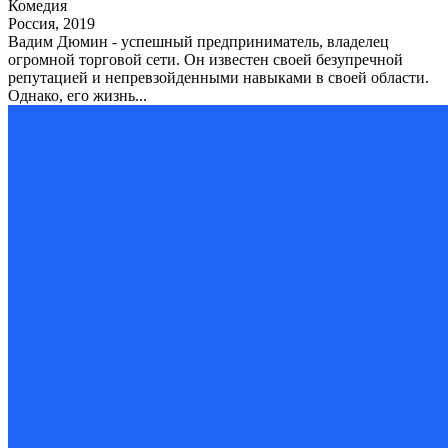
Комедия
Россия, 2019
Вадим Дюмин - успешный предприниматель, владелец
огромной торговой сети. Он известен своей безупречной
репутацией и непревзойденными навыками в своей области.
Однако, его жизнь...