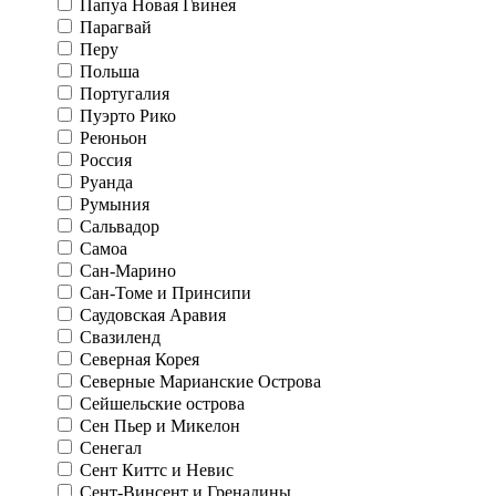
Папуа Новая Гвинея
Парагвай
Перу
Польша
Португалия
Пуэрто Рико
Реюньон
Россия
Руанда
Румыния
Сальвадор
Самоа
Сан-Марино
Сан-Томе и Принсипи
Саудовская Аравия
Свазиленд
Северная Корея
Северные Марианские Острова
Сейшельские острова
Сен Пьер и Микелон
Сенегал
Сент Киттс и Невис
Сент-Винсент и Гренадины