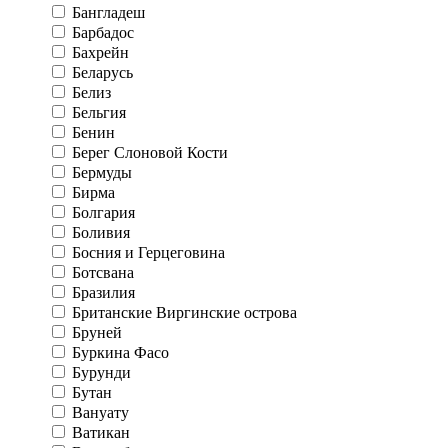
Бангладеш
Барбадос
Бахрейн
Беларусь
Белиз
Бельгия
Бенин
Берег Слоновой Кости
Бермуды
Бирма
Болгария
Боливия
Босния и Герцеговина
Ботсвана
Бразилия
Британские Виргинские острова
Бруней
Буркина Фасо
Бурунди
Бутан
Вануату
Ватикан