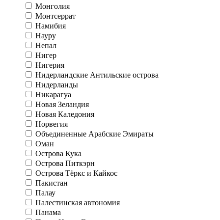
Монголия
Монтсеррат
Намибия
Науру
Непал
Нигер
Нигерия
Нидерландские Антильские острова
Нидерланды
Никарагуа
Новая Зеландия
Новая Каледония
Норвегия
Объединенные Арабские Эмираты
Оман
Острова Кука
Острова Питкэрн
Острова Тёркс и Кайкос
Пакистан
Палау
Палестинская автономия
Панама