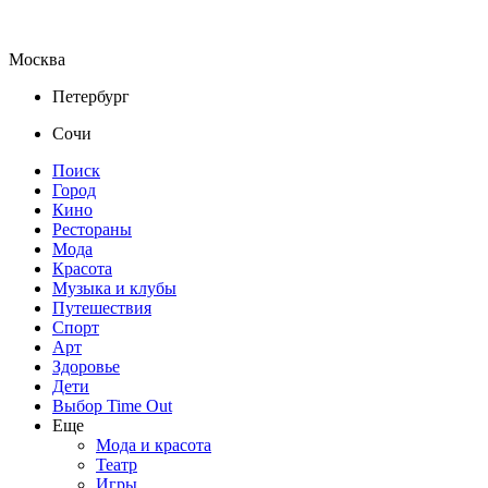
Москва
Петербург
Сочи
Поиск
Город
Кино
Рестораны
Мода
Красота
Музыка и клубы
Путешествия
Спорт
Арт
Здоровье
Дети
Выбор Time Out
Еще
Мода и красота
Театр
Игры