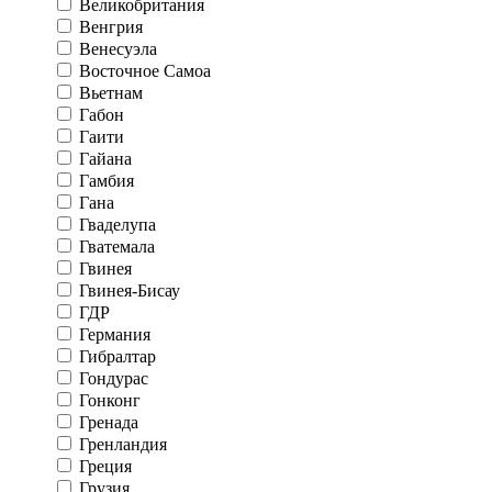
Великобритания
Венгрия
Венесуэла
Восточное Самоа
Вьетнам
Габон
Гаити
Гайана
Гамбия
Гана
Гваделупа
Гватемала
Гвинея
Гвинея-Бисау
ГДР
Германия
Гибралтар
Гондурас
Гонконг
Гренада
Гренландия
Греция
Грузия