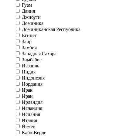
Гуам
Дания
Джибути
Доминика
Доминиканская Республика
Египет
Заир
Замбия
Западная Сахара
Зимбабве
Израиль
Индия
Индонезия
Иордания
Ирак
Иран
Ирландия
Исландия
Испания
Италия
Йемен
Кабо-Верде