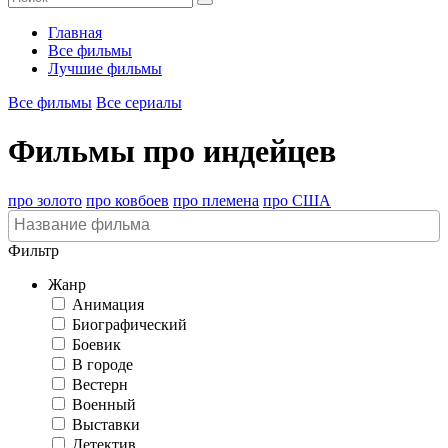
Главная
Все фильмы
Лучшие фильмы
Все фильмы
Все сериалы
Фильмы про индейцев
про золото
про ковбоев
про племена
про США
Фильтр
Жанр
Анимация
Биографический
Боевик
В городе
Вестерн
Военный
Выставки
Детектив