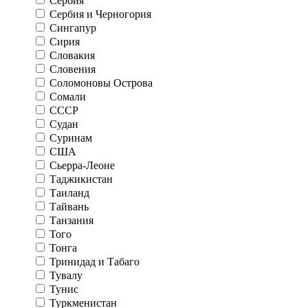
Сербия
Сербия и Черногория
Сингапур
Сирия
Словакия
Словения
Соломоновы Острова
Сомали
СССР
Судан
Суринам
США
Сьерра-Леоне
Таджикистан
Таиланд
Тайвань
Танзания
Того
Тонга
Тринидад и Табаго
Тувалу
Тунис
Туркменистан