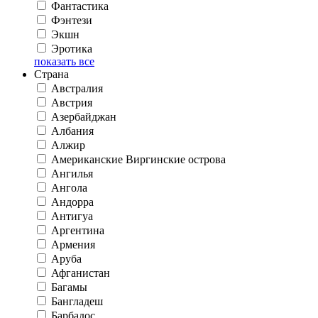
Фантастика
Фэнтези
Экшн
Эротика
показать все
Страна
Австралия
Австрия
Азербайджан
Албания
Алжир
Американские Виргинские острова
Ангилья
Ангола
Андорра
Антигуа
Аргентина
Армения
Аруба
Афганистан
Багамы
Бангладеш
Барбадос