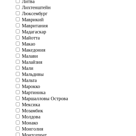
Литва
Лихтенштейн
Люксембург
Маврикий
Мавритания
Мадагаскар
Майотта
Макао
Македония
Малави
Малайзия
Мали
Мальдивы
Мальта
Марокко
Мартиника
Маршалловы Острова
Мексика
Мозамбик
Молдова
Монако
Монголия
Монтсеррат