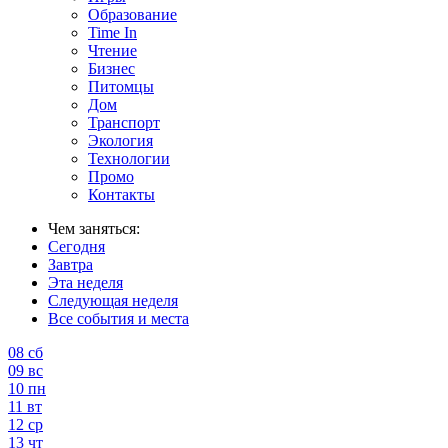
Образование
Time In
Чтение
Бизнес
Питомцы
Дом
Транспорт
Экология
Технологии
Промо
Контакты
Чем заняться:
Сегодня
Завтра
Эта неделя
Следующая неделя
Все события и места
08
сб
09
вс
10
пн
11
вт
12
ср
13
чт