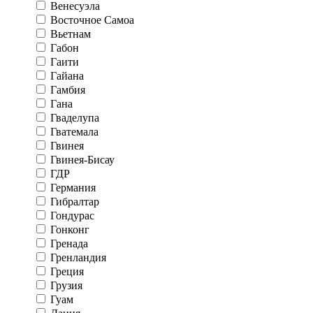
Венесуэла
Восточное Самоа
Вьетнам
Габон
Гаити
Гайана
Гамбия
Гана
Гваделупа
Гватемала
Гвинея
Гвинея-Бисау
ГДР
Германия
Гибралтар
Гондурас
Гонконг
Гренада
Гренландия
Греция
Грузия
Гуам