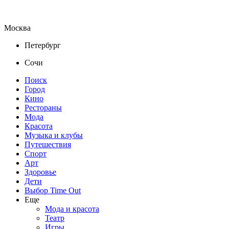
Москва
Петербург
Сочи
Поиск
Город
Кино
Рестораны
Мода
Красота
Музыка и клубы
Путешествия
Спорт
Арт
Здоровье
Дети
Выбор Time Out
Еще
Мода и красота
Театр
Игры