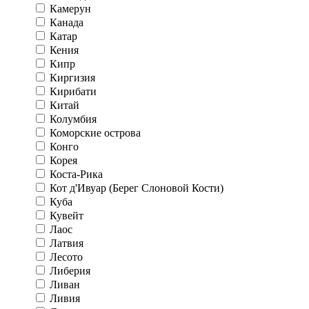
Камерун
Канада
Катар
Кения
Кипр
Киргизия
Кирибати
Китай
Колумбия
Коморские острова
Конго
Корея
Коста-Рика
Кот д'Ивуар (Берег Слоновой Кости)
Куба
Кувейт
Лаос
Латвия
Лесото
Либерия
Ливан
Ливия