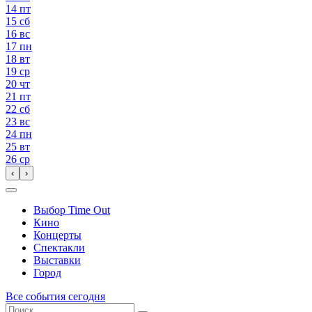
14
пт
15
сб
16
вс
17
пн
18
вт
19
ср
20
чт
21
пт
22
сб
23
вс
24
пн
25
вт
26
ср
‹
›
Выбор Time Out
Кино
Концерты
Спектакли
Выставки
Город
Все события сегодня