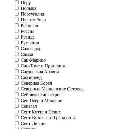
Перу
Польша
Португалия
Пуэрто Рико
Реюньон
Россия
Руанда
Румыния
Сальвадор
Самоа
Сан-Марино
Сан-Томе и Принсипи
Саудовская Аравия
Свазиленд
Северная Корея
Северные Марианские Острова
Сейшельские острова
Сен Пьер и Микелон
Сенегал
Сент Киттс и Невис
Сент-Винсент и Гренадины
Сент-Люсия