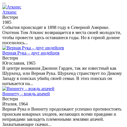
...
Аткинс
Вестерн
1985
События происходят в 1898 году в Северной Америке.
Охотник Том Аткинс возвращается в места своей молодости,
чтобы провести здесь оставшиеся годы. Но в горной долине
поселилось...
Верная Рука – друг индейцев
Вестерн
Югославия, 1965
В центре внимания Джонни Гарден, так же известный как
Шурхенд, или Верная Рука. Шурхенд странствует по Дикому
Западу в поисках убийц своей семьи. В этих поисках он
натыкается на...
Виннету – вождь апачей
Вестерн
Италия, 1964
Верная Рука и Виннету продолжают успешно противостоять
проискам коварных злодеев, желающих всеми правдами и
неправдами завладеть племенными землями апачей.
Захватывающие скачки...