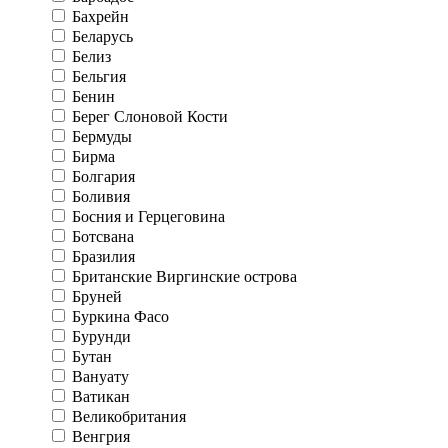
Бахрейн
Беларусь
Белиз
Бельгия
Бенин
Берег Слоновой Кости
Бермуды
Бирма
Болгария
Боливия
Босния и Герцеговина
Ботсвана
Бразилия
Британские Виргинские острова
Бруней
Буркина Фасо
Бурунди
Бутан
Вануату
Ватикан
Великобритания
Венгрия