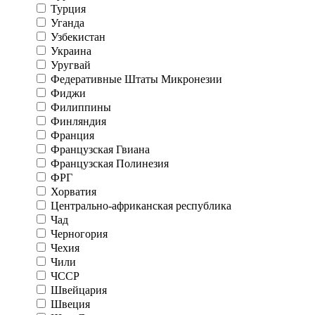
Турция
Уганда
Узбекистан
Украина
Уругвай
Федеративные Штаты Микронезии
Фиджи
Филиппины
Финляндия
Франция
Французская Гвиана
Французская Полинезия
ФРГ
Хорватия
Центрально-африканская республика
Чад
Черногория
Чехия
Чили
ЧССР
Швейцария
Швеция