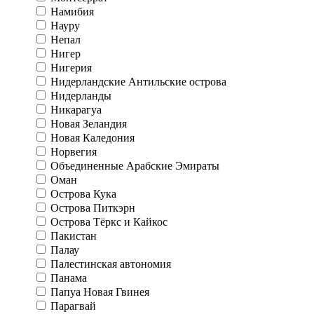
Намибия
Науру
Непал
Нигер
Нигерия
Нидерландские Антильские острова
Нидерланды
Никарагуа
Новая Зеландия
Новая Каледония
Норвегия
Объединенные Арабские Эмираты
Оман
Острова Кука
Острова Питкэрн
Острова Тёркс и Кайкос
Пакистан
Палау
Палестинская автономия
Панама
Папуа Новая Гвинея
Парагвай