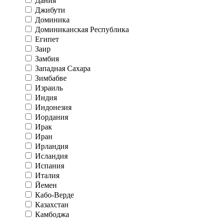
Дания
Джибути
Доминика
Доминиканская Республика
Египет
Заир
Замбия
Западная Сахара
Зимбабве
Израиль
Индия
Индонезия
Иордания
Ирак
Иран
Ирландия
Исландия
Испания
Италия
Йемен
Кабо-Верде
Казахстан
Камбоджа