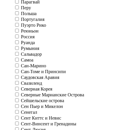
Парагвай
Перу
Польша
Португалия
Пуэрто Рико
Реюньон
Россия
Руанда
Румыния
Сальвадор
Самоа
Сан-Марино
Сан-Томе и Принсипи
Саудовская Аравия
Свазиленд
Северная Корея
Северные Марианские Острова
Сейшельские острова
Сен Пьер и Микелон
Сенегал
Сент Киттс и Невис
Сент-Винсент и Гренадины
Сент-Люсия