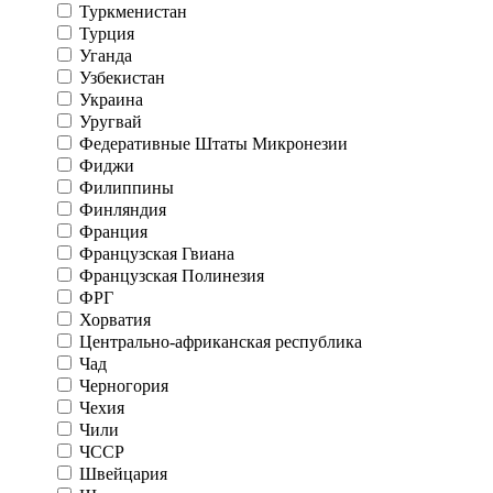
Туркменистан
Турция
Уганда
Узбекистан
Украина
Уругвай
Федеративные Штаты Микронезии
Фиджи
Филиппины
Финляндия
Франция
Французская Гвиана
Французская Полинезия
ФРГ
Хорватия
Центрально-африканская республика
Чад
Черногория
Чехия
Чили
ЧССР
Швейцария