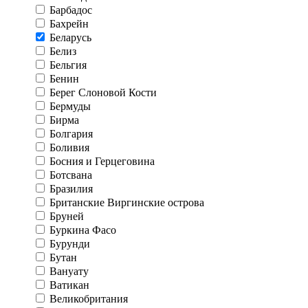
Барбадос
Бахрейн
Беларусь
Белиз
Бельгия
Бенин
Берег Слоновой Кости
Бермуды
Бирма
Болгария
Боливия
Босния и Герцеговина
Ботсвана
Бразилия
Британские Виргинские острова
Бруней
Буркина Фасо
Бурунди
Бутан
Вануату
Ватикан
Великобритания