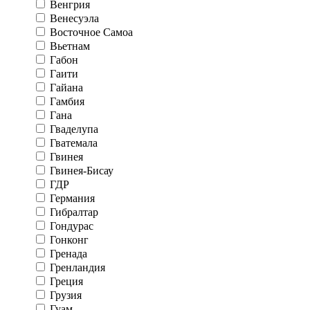
Венгрия
Венесуэла
Восточное Самоа
Вьетнам
Габон
Гаити
Гайана
Гамбия
Гана
Гваделупа
Гватемала
Гвинея
Гвинея-Бисау
ГДР
Германия
Гибралтар
Гондурас
Гонконг
Гренада
Гренландия
Греция
Грузия
Гуам