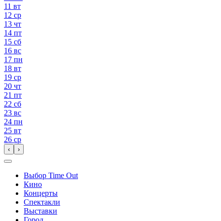
11
вт
12
ср
13
чт
14
пт
15
сб
16
вс
17
пн
18
вт
19
ср
20
чт
21
пт
22
сб
23
вс
24
пн
25
вт
26
ср
‹
›
Выбор Time Out
Кино
Концерты
Спектакли
Выставки
Город