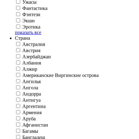
Ужасы
Фантастика
Фэнтези
Экшн
Эротика
показать все
Страна
Австралия
Австрия
Азербайджан
Албания
Алжир
Американские Виргинские острова
Ангилья
Ангола
Андорра
Антигуа
Аргентина
Армения
Аруба
Афганистан
Багамы
Бангладеш