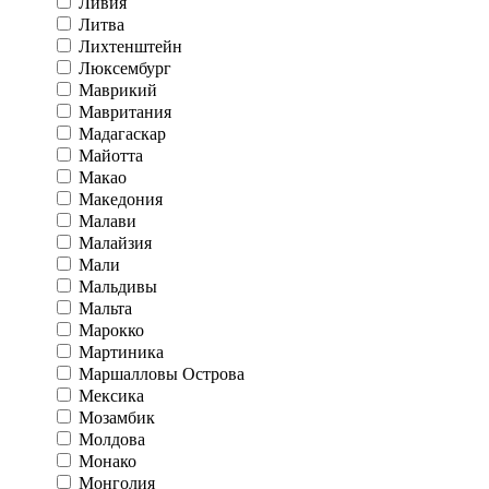
Ливия
Литва
Лихтенштейн
Люксембург
Маврикий
Мавритания
Мадагаскар
Майотта
Макао
Македония
Малави
Малайзия
Мали
Мальдивы
Мальта
Марокко
Мартиника
Маршалловы Острова
Мексика
Мозамбик
Молдова
Монако
Монголия