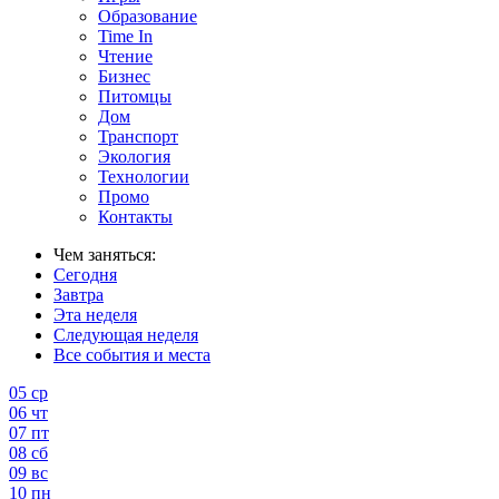
Образование
Time In
Чтение
Бизнес
Питомцы
Дом
Транспорт
Экология
Технологии
Промо
Контакты
Чем заняться:
Сегодня
Завтра
Эта неделя
Следующая неделя
Все события и места
05
ср
06
чт
07
пт
08
сб
09
вс
10
пн