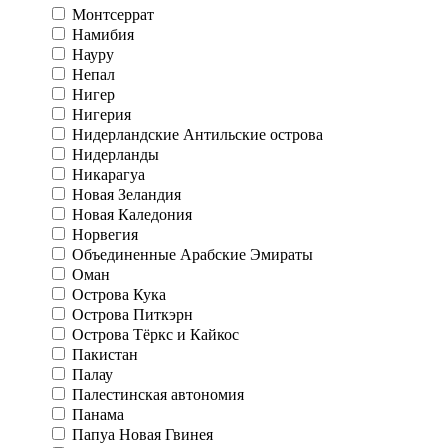
Монтсеррат
Намибия
Науру
Непал
Нигер
Нигерия
Нидерландские Антильские острова
Нидерланды
Никарагуа
Новая Зеландия
Новая Каледония
Норвегия
Объединенные Арабские Эмираты
Оман
Острова Кука
Острова Питкэрн
Острова Тёркс и Кайкос
Пакистан
Палау
Палестинская автономия
Панама
Папуа Новая Гвинея