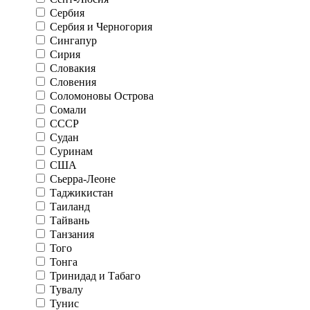
Сербия
Сербия и Черногория
Сингапур
Сирия
Словакия
Словения
Соломоновы Острова
Сомали
СССР
Судан
Суринам
США
Сьерра-Леоне
Таджикистан
Таиланд
Тайвань
Танзания
Того
Тонга
Тринидад и Табаго
Тувалу
Тунис