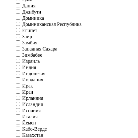
Дания
Джибути
Доминика
Доминиканская Республика
Египет
Заир
Замбия
Западная Сахара
Зимбабве
Израиль
Индия
Индонезия
Иордания
Ирак
Иран
Ирландия
Исландия
Испания
Италия
Йемен
Кабо-Верде
Казахстан