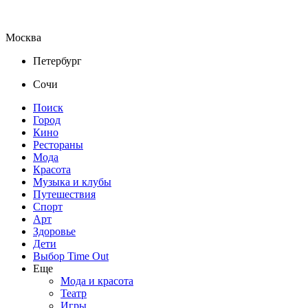
Москва
Петербург
Сочи
Поиск
Город
Кино
Рестораны
Мода
Красота
Музыка и клубы
Путешествия
Спорт
Арт
Здоровье
Дети
Выбор Time Out
Еще
Мода и красота
Театр
Игры