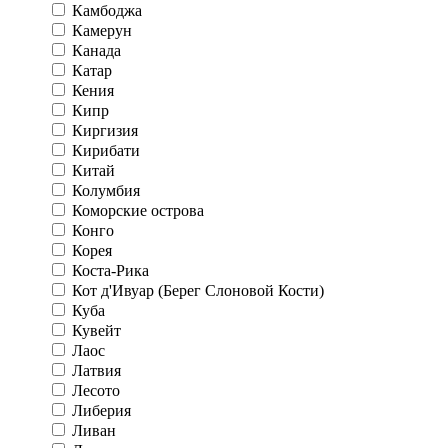
Камбоджа
Камерун
Канада
Катар
Кения
Кипр
Киргизия
Кирибати
Китай
Колумбия
Коморские острова
Конго
Корея
Коста-Рика
Кот д'Ивуар (Берег Слоновой Кости)
Куба
Кувейт
Лаос
Латвия
Лесото
Либерия
Ливан