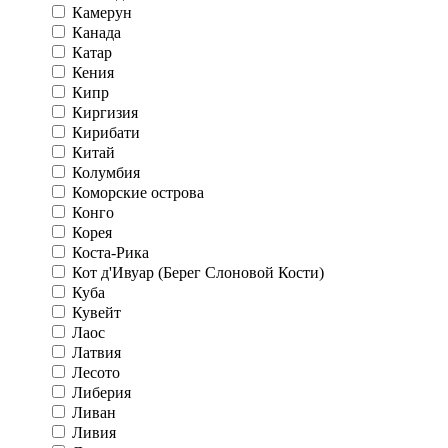
Камерун
Канада
Катар
Кения
Кипр
Киргизия
Кирибати
Китай
Колумбия
Коморские острова
Конго
Корея
Коста-Рика
Кот д'Ивуар (Берег Слоновой Кости)
Куба
Кувейт
Лаос
Латвия
Лесото
Либерия
Ливан
Ливия