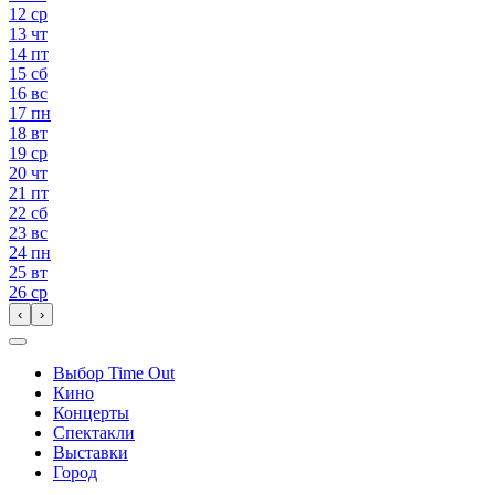
12
ср
13
чт
14
пт
15
сб
16
вс
17
пн
18
вт
19
ср
20
чт
21
пт
22
сб
23
вс
24
пн
25
вт
26
ср
‹
›
Выбор Time Out
Кино
Концерты
Спектакли
Выставки
Город