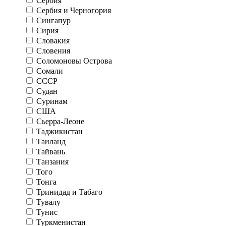
Сербия
Сербия и Черногория
Сингапур
Сирия
Словакия
Словения
Соломоновы Острова
Сомали
СССР
Судан
Суринам
США
Сьерра-Леоне
Таджикистан
Таиланд
Тайвань
Танзания
Того
Тонга
Тринидад и Табаго
Тувалу
Тунис
Туркменистан