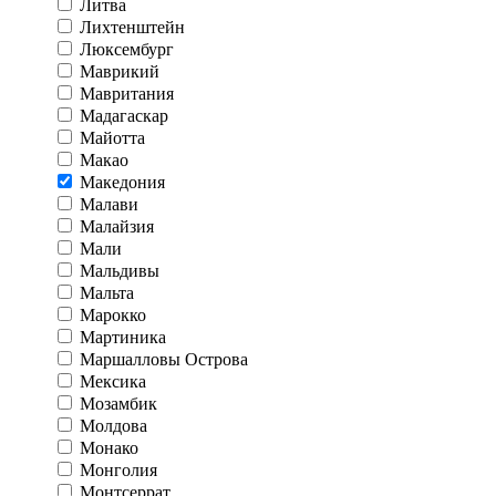
Литва
Лихтенштейн
Люксембург
Маврикий
Мавритания
Мадагаскар
Майотта
Макао
Македония
Малави
Малайзия
Мали
Мальдивы
Мальта
Марокко
Мартиника
Маршалловы Острова
Мексика
Мозамбик
Молдова
Монако
Монголия
Монтсеррат