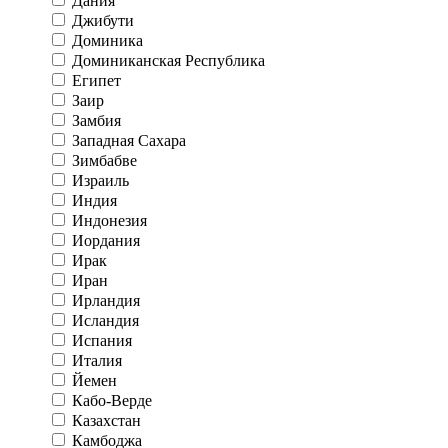
Дания
Джибути
Доминика
Доминиканская Республика
Египет
Заир
Замбия
Западная Сахара
Зимбабве
Израиль
Индия
Индонезия
Иордания
Ирак
Иран
Ирландия
Исландия
Испания
Италия
Йемен
Кабо-Верде
Казахстан
Камбоджа