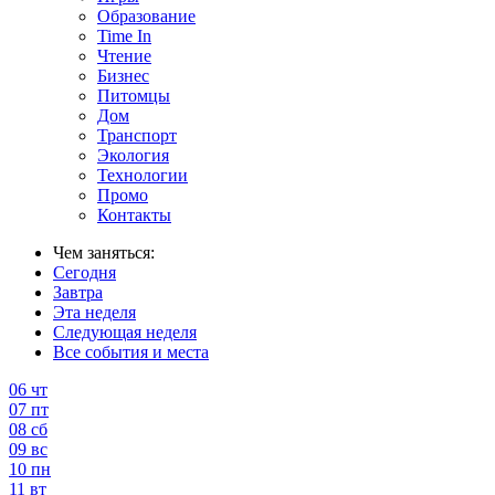
Образование
Time In
Чтение
Бизнес
Питомцы
Дом
Транспорт
Экология
Технологии
Промо
Контакты
Чем заняться:
Сегодня
Завтра
Эта неделя
Следующая неделя
Все события и места
06
чт
07
пт
08
сб
09
вс
10
пн
11
вт