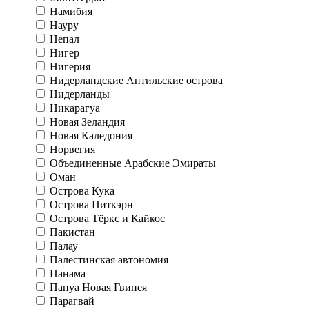
Намибия
Науру
Непал
Нигер
Нигерия
Нидерландские Антильские острова
Нидерланды
Никарагуа
Новая Зеландия
Новая Каледония
Норвегия
Объединенные Арабские Эмираты
Оман
Острова Кука
Острова Питкэрн
Острова Тёркс и Кайкос
Пакистан
Палау
Палестинская автономия
Панама
Папуа Новая Гвинея
Парагвай