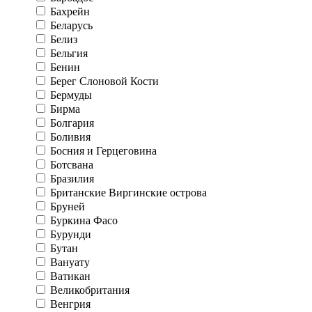
Бахрейн
Беларусь
Белиз
Бельгия
Бенин
Берег Слоновой Кости
Бермуды
Бирма
Болгария
Боливия
Босния и Герцеговина
Ботсвана
Бразилия
Британские Виргинские острова
Бруней
Буркина Фасо
Бурунди
Бутан
Вануату
Ватикан
Великобритания
Венгрия