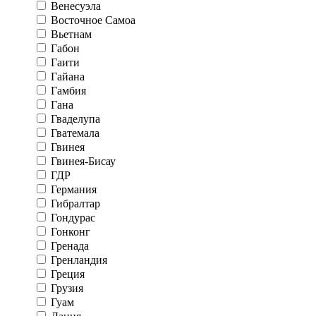
Венесуэла
Восточное Самоа
Вьетнам
Габон
Гаити
Гайана
Гамбия
Гана
Гваделупа
Гватемала
Гвинея
Гвинея-Бисау
ГДР
Германия
Гибралтар
Гондурас
Гонконг
Гренада
Гренландия
Греция
Грузия
Гуам