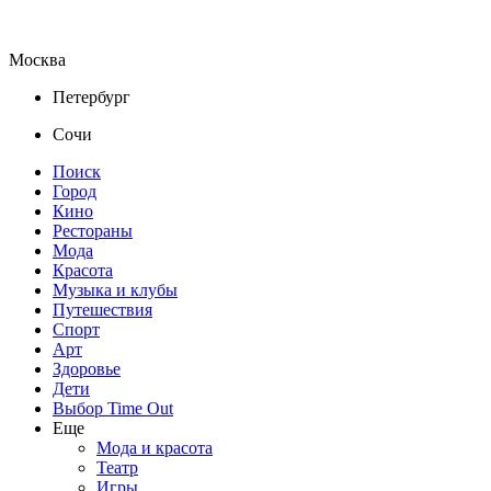
Москва
Петербург
Сочи
Поиск
Город
Кино
Рестораны
Мода
Красота
Музыка и клубы
Путешествия
Спорт
Арт
Здоровье
Дети
Выбор Time Out
Еще
Мода и красота
Театр
Игры