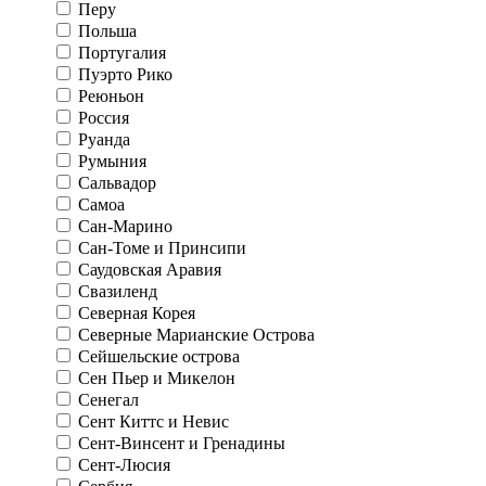
Перу
Польша
Португалия
Пуэрто Рико
Реюньон
Россия
Руанда
Румыния
Сальвадор
Самоа
Сан-Марино
Сан-Томе и Принсипи
Саудовская Аравия
Свазиленд
Северная Корея
Северные Марианские Острова
Сейшельские острова
Сен Пьер и Микелон
Сенегал
Сент Киттс и Невис
Сент-Винсент и Гренадины
Сент-Люсия