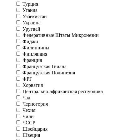
Турция
Уганда
Узбекистан
Украина
Уругвай
Федеративные Штаты Микронезии
Фиджи
Филиппины
Финляндия
Франция
Французская Гвиана
Французская Полинезия
ФРГ
Хорватия
Центрально-африканская республика
Чад
Черногория
Чехия
Чили
ЧССР
Швейцария
Швеция