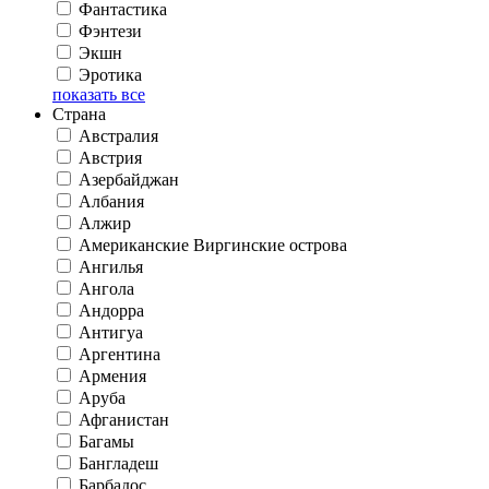
Фантастика
Фэнтези
Экшн
Эротика
показать все
Страна
Австралия
Австрия
Азербайджан
Албания
Алжир
Американские Виргинские острова
Ангилья
Ангола
Андорра
Антигуа
Аргентина
Армения
Аруба
Афганистан
Багамы
Бангладеш
Барбадос