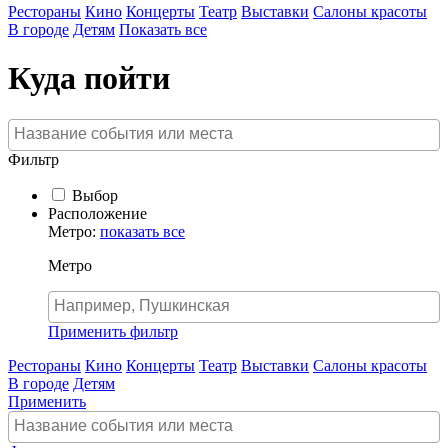
Рестораны
Кино
Концерты
Театр
Выставки
Салоны красоты
В городе
Детям
Показать все
Куда пойти
Фильтр
Выбор
Расположение
Метро:
показать все
Метро
Применить фильтр
Рестораны
Кино
Концерты
Театр
Выставки
Салоны красоты
В городе
Детям
Применить