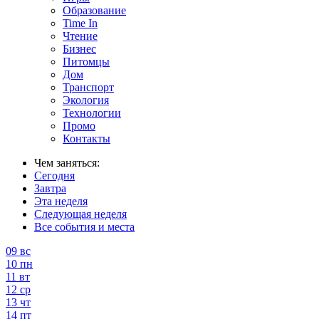
Образование
Time In
Чтение
Бизнес
Питомцы
Дом
Транспорт
Экология
Технологии
Промо
Контакты
Чем заняться:
Сегодня
Завтра
Эта неделя
Следующая неделя
Все события и места
09
вс
10
пн
11
вт
12
ср
13
чт
14
пт