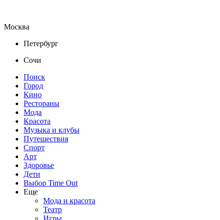
Москва
Петербург
Сочи
Поиск
Город
Кино
Рестораны
Мода
Красота
Музыка и клубы
Путешествия
Спорт
Арт
Здоровье
Дети
Выбор Time Out
Еще
Мода и красота
Театр
Игры