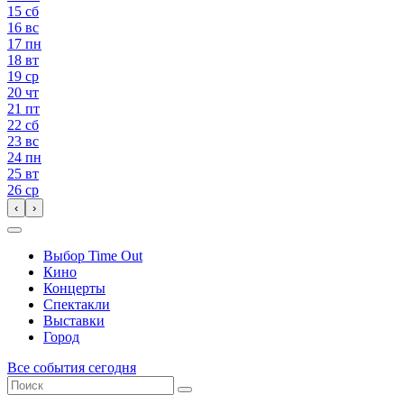
15
сб
16
вс
17
пн
18
вт
19
ср
20
чт
21
пт
22
сб
23
вс
24
пн
25
вт
26
ср
‹
›
Выбор Time Out
Кино
Концерты
Спектакли
Выставки
Город
Все события сегодня