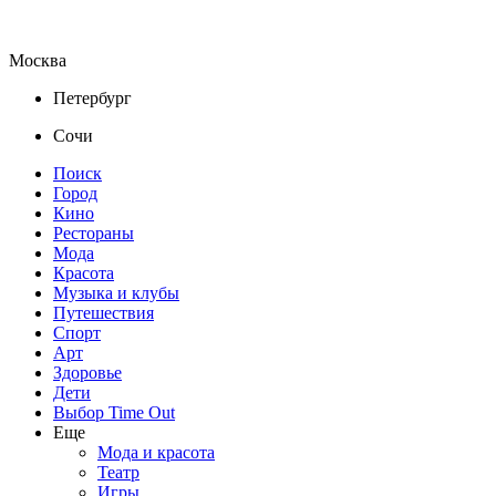
Москва
Петербург
Сочи
Поиск
Город
Кино
Рестораны
Мода
Красота
Музыка и клубы
Путешествия
Спорт
Арт
Здоровье
Дети
Выбор Time Out
Еще
Мода и красота
Театр
Игры