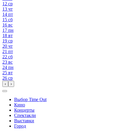
12
ср
13
чт
14
пт
15
сб
16
вс
17
пн
18
вт
19
ср
20
чт
21
пт
22
сб
23
вс
24
пн
25
вт
26
ср
‹
›
Выбор Time Out
Кино
Концерты
Спектакли
Выставки
Город