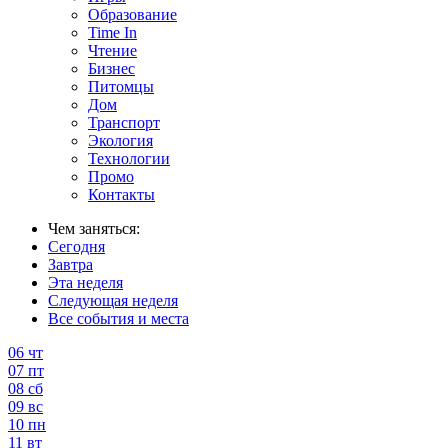
Образование
Time In
Чтение
Бизнес
Питомцы
Дом
Транспорт
Экология
Технологии
Промо
Контакты
Чем заняться:
Сегодня
Завтра
Эта неделя
Следующая неделя
Все события и места
06
чт
07
пт
08
сб
09
вс
10
пн
11
вт